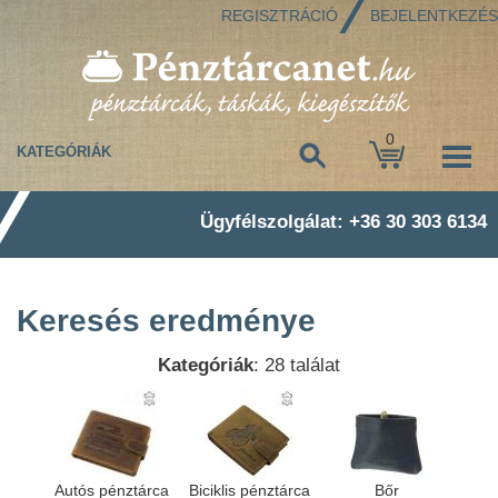
REGISZTRÁCIÓ
BEJELENTKEZÉS
0
KATEGÓRIÁK
Ügyfélszolgálat: +36 30 303 6134
Keresés eredménye
Kategóriák
: 28 találat
Autós pénztárca
Biciklis pénztárca
Bőr