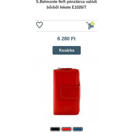
S.Belmonte férfi pénztárca valódi
bőrből fekete E1026/T
6 280 Ft
Kosárba