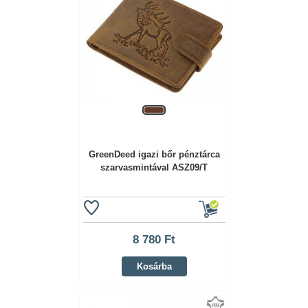
GreenDeed igazi bőr pénztárca
szarvasmintával ASZ09/T
8 780 Ft
Kosárba