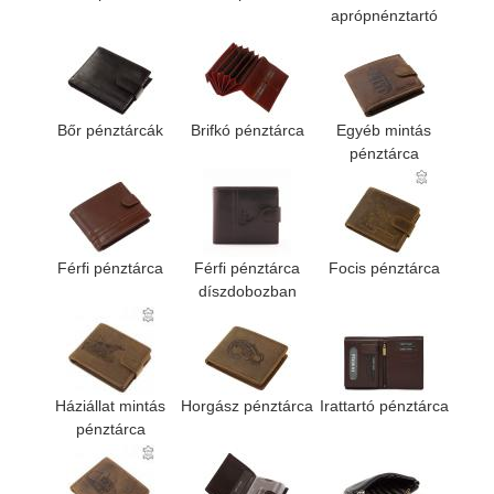
aprópnénztartó
Bőr pénztárcák
Brifkó pénztárca
Egyéb mintás
pénztárca
Férfi pénztárca
Férfi pénztárca
Focis pénztárca
díszdobozban
Háziállat mintás
Horgász pénztárca
Irattartó pénztárca
pénztárca