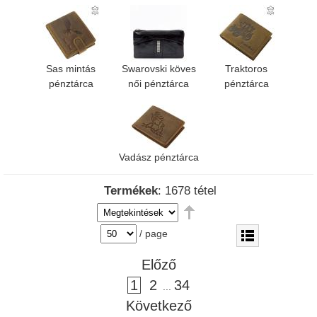
Sas mintás
Swarovski köves
Traktoros
pénztárca
női pénztárca
pénztárca
Vadász pénztárca
Termékek
: 1678 tétel
/ page
Előző
1
2
34
...
Következő