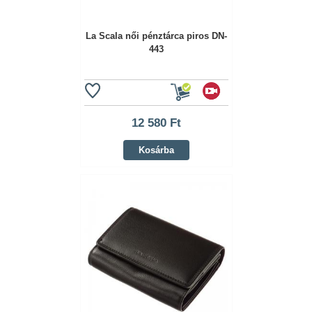
La Scala női pénztárca piros DN-
443
12 580 Ft
Kosárba