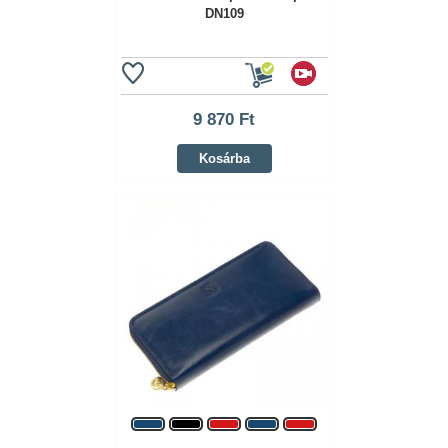
DN109
9 870 Ft
Kosárba