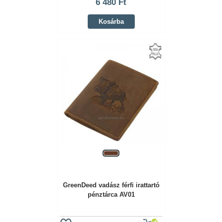
6 480 Ft
Kosárba
GreenDeed vadász férfi irattartó
pénztárca AV01