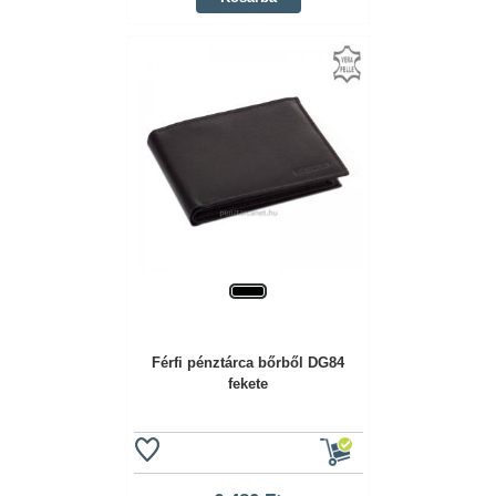
Férfi pénztárca bőrből DG84
fekete