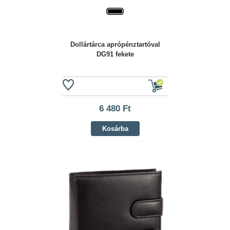
Dollártárca aprópénztartóval
DG91 fekete
6 480 Ft
Kosárba