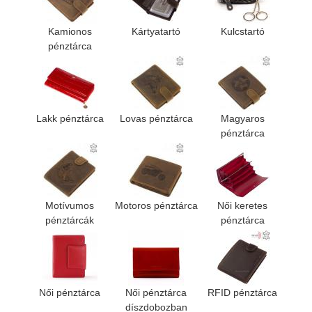
Kamionos
Kártyatartó
Kulcstartó
pénztárca
Lakk pénztárca
Lovas pénztárca
Magyaros
pénztárca
Motívumos
Motoros pénztárca
Női keretes
pénztárcák
pénztárca
Női pénztárca
Női pénztárca
RFID pénztárca
díszdobozban