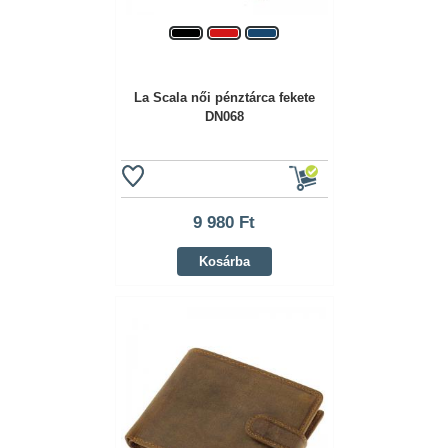
La Scala női pénztárca fekete
DN068
9 980 Ft
Kosárba