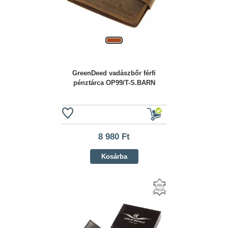
GreenDeed vadászbőr férfi
pénztárca OP99/T-S.BARN
8 980 Ft
Kosárba