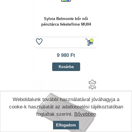
Sylvia Belmonte bőr női
pénztárca fekete/lime MU04
9 980 Ft
Kosárba
Weboldalunk további használatával jóváhagyja a
cooke-k használatát az adatkezelési tájékoztatóban
foglaltak szerint.
Bővebben
Elfogadom