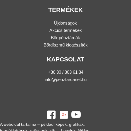
TERMÉKEK
Újdonságok
Akciós termékek
Bőr pénztárcák
Bőrdíszmű kiegészítők
KAPCSOLAT
+36 30 / 303 61 34
info@penztarcanet.hu
A weboldal tartalma – például képek, grafikák,
termékleírások, szövegek, stb. – Leveleki Miklós