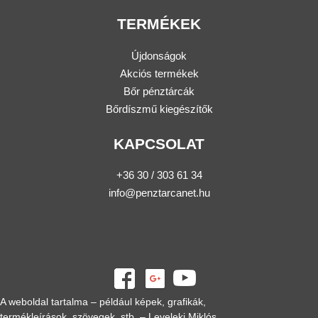
TERMÉKEK
Újdonságok
Akciós termékek
Bőr pénztárcák
Bőrdíszmű kiegészítők
KAPCSOLAT
+36 30 / 303 61 34
info@penztarcanet.hu
A weboldal tartalma – például képek, grafikák,
termékleírások, szövegek, stb. – Leveleki Miklós