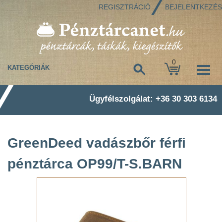
REGISZTRÁCIÓ
BEJELENTKEZÉS
0
KATEGÓRIÁK
Ügyfélszolgálat: +36 30 303 6134
GreenDeed vadászbőr férfi
pénztárca OP99/T-S.BARN