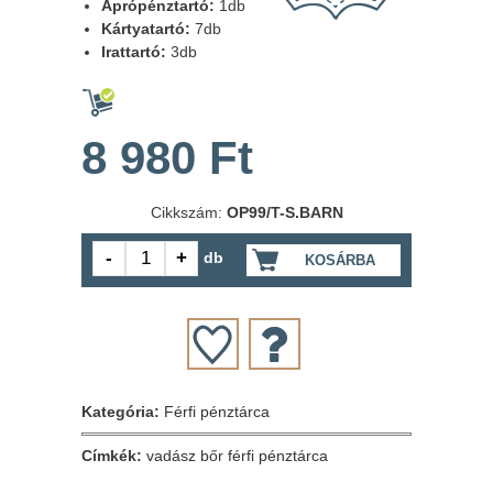
Aprópénztartó:
1db
Kártyatartó:
7db
Irattartó:
3db
8 980 Ft
Cikkszám:
OP99/T-S.BARN
db
KOSÁRBA
Kategória:
Férfi pénztárca
Címkék:
vadász bőr férfi pénztárca