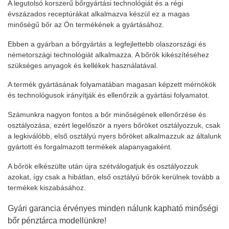
A legutolsó korszerű bőrgyártási technológiát és a régi
évszázados receptúrákat alkalmazva készül ez a magas
minőségű bőr az Ön termékének a gyártásához.
Ebben a gyárban a bőrgyártás a legfejlettebb olaszországi és
németországi technológiát alkalmazza. A bőrök kikészítéséhez
szükséges anyagok és kellékek használatával.
A termék gyártásának folyamatában magasan képzett mérnökök
és technológusok irányítják és ellenőrzik a gyártási folyamatot.
Számunkra nagyon fontos a bőr minőségének ellenőrzése és
osztályozása, ezért legelőször a nyers bőröket osztályozzuk, csak
a legkiválóbb, első osztályú nyers bőröket alkalmazzuk az általunk
gyártott és forgalmazott termékek alapanyagaként.
A bőrök elkészülte után újra szétválogatjuk és osztályozzuk
azokat, így csak a hibátlan, első osztályú bőrök kerülnek tovább a
termékek kiszabásához.
Gyári garancia érvényes minden nálunk kapható minőségi
bőr pénztárca modellünkre!