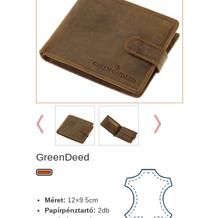
GreenDeed
Méret:
12×9.5cm
Papírpénztartó:
2db