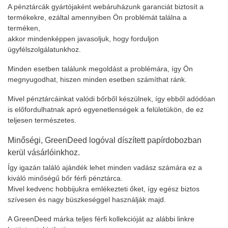
A pénztárcák gyártójaként webáruházunk garanciát biztosít a
termékekre, ezáltal amennyiben Ön problémát találna a
terméken,
akkor mindenképpen javasoljuk, hogy forduljon
ügyfélszolgálatunkhoz.
Minden esetben találunk megoldást a problémára, így Ön
megnyugodhat, hiszen minden esetben számíthat ránk.
Mivel pénztárcáinkat valódi bőrből készülnek, így ebből adódóan
is előfordulhatnak apró egyenetlenségek a felületükön, de ez
teljesen természetes.
Minőségi, GreenDeed logóval díszített papírdobozban
kerül vásárlóinkhoz.
Így igazán találó ajándék lehet minden vadász számára ez a
kiváló minőségű bőr férfi pénztárca.
Mivel kedvenc hobbijukra emlékezteti őket, így egész biztos
szívesen és nagy büszkeséggel használják majd.
A GreenDeed márka teljes férfi kollekcióját az alábbi linkre