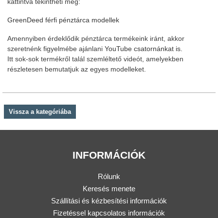
kattintva tekintheti meg:
GreenDeed férfi pénztárca modellek
Amennyiben érdeklődik pénztárca termékeink iránt, akkor
szeretnénk figyelmébe ajánlani
YouTube csatornánkat is.
Itt sok-sok termékről talál szemléltető videót, amelyekben
részletesen bemutatjuk az egyes modelleket.
Vissza a kategóriába
INFORMÁCIÓK
Rólunk
Keresés menete
Szállítási és kézbesítési információk
Fizetéssel kapcsolatos információk