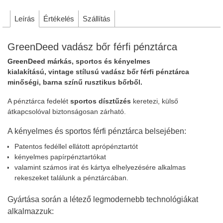
Leírás
Értékelés
Szállítás
GreenDeed vadász bőr férfi pénztárca
GreenDeed
márkás, sportos és kényelmes
kialakítású, vintage stílusú vadász bőr férfi pénztárca
minőségi, barna színű rusztikus bőrből.
A pénztárca fedelét
sportos dísztűzés
keretezi, külső
átkapcsolóval biztonságosan zárható.
A kényelmes és sportos férfi pénztárca belsejében:
Patentos fedéllel ellátott aprópénztartót
kényelmes papírpénztartókat
valamint számos irat és kártya elhelyezésére alkalmas
rekeszeket találunk a pénztárcában.
Gyártása során a létező legmodernebb technológiákat
alkalmazzuk: