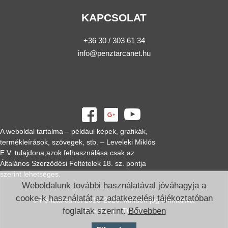
KAPCSOLAT
+36 30 / 303 61 34
info@penztarcanet.hu
A weboldal tartalma – például képek, grafikák,
termékleírások, szövegek, stb. – Leveleki Miklós
E.V. tulajdona,azok felhasználása csak az
Általános Szerződési Feltételek 18. sz. pontja
szerint lehetséges.
Weboldalunk további használatával jóváhagyja a
cooke-k használatát az adatkezelési tájékoztatóban
© Pénztárcanet 2016-2026. Minden jog fenntartva.
foglaltak szerint.
Bővebben
Készítette:
ITC Kft.