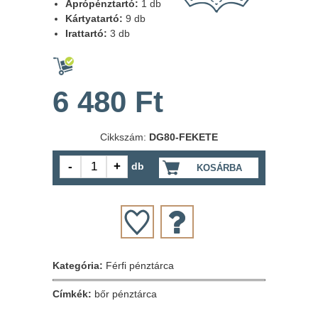
Aprópénztartó:
1 db
Kártyatartó:
9 db
Irattartó:
3 db
6 480 Ft
Cikkszám:
DG80-FEKETE
db
KOSÁRBA
Kategória:
Férfi pénztárca
Címkék:
bőr pénztárca