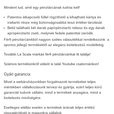
Mindent tud, amit egy pénztárcának tudnia kell!
Patentos átkapcsoló füllel rögzíthető a kihajtható kártya és
irattartó része még biztonságosabbá teszi értékei tárolását.
Belül található két darab papírpénztartó rekesz és egy darab
aprópénztartó zseb, melynek fedele patenttal záródik.
Férfi pénztárcáinkból nagyon széles választékkal rendelkezünk: a
sportos jellegű termékektől az elegáns kivitelezésű modellekig.
További La Scala márkás férfi pénztárcánkat itt találja!
Számos termékünkről videót is talál Youtube csatornánkon!
Gyári garancia
Mivel a webáruházunkban forgalmazott termékeket teljes
mértékben vállalkozásunk tervezi és gyártja, ezért teljes körű
garanciát tudunk vállalni, mind a termékek anyagára, mind a
kivitelezés minőségére.
Esetleges elállás esetén a termékek árának teljes értékű
visszatérítését is magunkra vállaljuk.