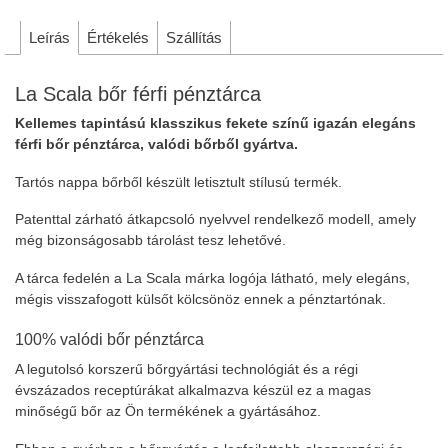
Leírás
Értékelés
Szállítás
La Scala bőr férfi pénztárca
Kellemes tapintású klasszikus fekete színű igazán elegáns
férfi bőr pénztárca, valódi bőrből gyártva.
Tartós nappa bőrből készült letisztult stílusú termék.
Patenttal zárható átkapcsoló nyelvvel rendelkező modell, amely
még bizonságosabb tárolást tesz lehetővé.
A tárca fedelén a La Scala márka logója látható, mely elegáns,
mégis visszafogott külsőt kölcsönöz ennek a pénztartónak.
100% valódi bőr pénztárca
A legutolsó korszerű bőrgyártási technológiát és a régi
évszázados receptúrákat alkalmazva készül ez a magas
minőségű bőr az Ön termékének a gyártásához.