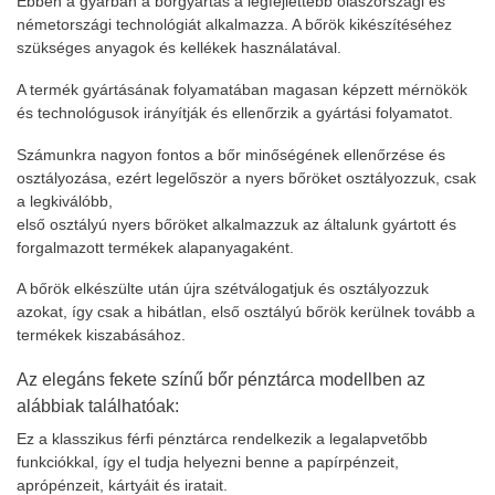
Ebben a gyárban a bőrgyártás a legfejlettebb olaszországi és
németországi technológiát alkalmazza. A bőrök kikészítéséhez
szükséges anyagok és kellékek használatával.
A termék gyártásának folyamatában magasan képzett mérnökök
és technológusok irányítják és ellenőrzik a gyártási folyamatot.
Számunkra nagyon fontos a bőr minőségének ellenőrzése és
osztályozása, ezért legelőször a nyers bőröket osztályozzuk, csak
a legkiválóbb,
első osztályú nyers bőröket alkalmazzuk az általunk gyártott és
forgalmazott termékek alapanyagaként.
A bőrök elkészülte után újra szétválogatjuk és osztályozzuk
azokat, így csak a hibátlan, első osztályú bőrök kerülnek tovább a
termékek kiszabásához.
Az elegáns fekete színű bőr pénztárca modellben az
alábbiak találhatóak:
Ez a klasszikus férfi pénztárca rendelkezik a legalapvetőbb
funkciókkal, így el tudja helyezni benne a papírpénzeit,
aprópénzeit, kártyáit és iratait.