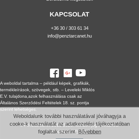
KAPCSOLAT
+36 30 / 303 61 34
info@penztarcanet.hu
A weboldal tartalma – például képek, grafikák,
termékleírások, szövegek, stb. – Leveleki Miklós
E.V. tulajdona,azok felhasználása csak az
Általános Szerződési Feltételek 18. sz. pontja
szerint lehetséges.
Weboldalunk további használatával jóváhagyja a
cooke-k használatát az adatkezelési tájékoztatóban
© Pénztárcanet 2016-2026. Minden jog fenntartva.
foglaltak szerint.
Bővebben
Készítette:
ITC Kft.