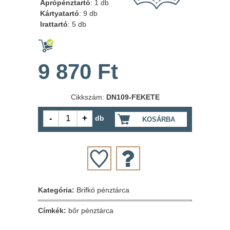
Aprópénztartó
: 1 db
Kártyatartó
: 9 db
Irattartó
: 5 db
9 870 Ft
Cikkszám:
DN109-FEKETE
db
KOSÁRBA
Kategória:
Brifkó pénztárca
Címkék:
bőr pénztárca