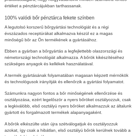
értéket a pénztárcájukban tarthassanak.
100% valódi bőr pénztárca fekete színben
A legutolsó korszerű bőrgyártási technológiát és a régi
évszázados receptúrákat alkalmazva készül ez a magas
minőségű bőr az Ön termékének a gyártásához.
Ebben a gyárban a bőrgyártás a legfejlettebb olaszországi és
németországi technológiát alkalmazza. A bőrök kikészítéséhez
szükséges anyagok és kellékek használatával.
A termék gyártásának folyamatában magasan képzett mérnökök
és technológusok irányítják és ellenőrzik a gyártási folyamatot.
Számunkra nagyon fontos a bőr minőségének ellenőrzése és
osztályozása, ezért legelőször a nyers bőröket osztályozzuk, csak
a legkiválóbb, első osztályú nyers bőröket alkalmazzuk az általunk
gyártott és forgalmazott termékek alapanyagaként.
A bőrök elkészülte után újra szétválogatjuk és osztályozzuk
azokat, így csak a hibátlan, első osztályú bőrök kerülnek tovább a