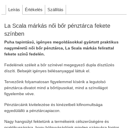
Leírás
Értékelés
Szállítás
La Scala márkás női bőr pénztárca fekete
színben
Puha tapintású, igényes megoldásokkal gyártott praktikus
nagyméretű női bőr pénztárca, La Scala márkás felirattal
fekete színű fedelén.
Fedelének széleit a bőr színével megegyező dupla dísztűzés
díszíti. Belsejét igényes bélésanyaggal láttuk el.
Tervezőink folyamatosan figyelemmel kísérik a legutolsó
pénztárca-divatot mind a bőrtípusokat, mind a színvilágot
figyelembe véve.
Pénztárcáink kivitelezése és kinézetbeli kifinomultsága
egyedülálló a pénztárcapiacon.
Nagy hangsúlyt fektetünk a termékeink célszerűségére és
praktikusságára, hogy hölgyvásárlóink minden számukra fontos