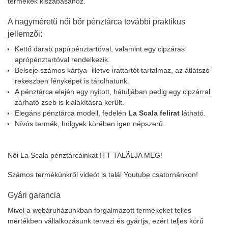
termékek kiszabásához.
A nagyméretű női bőr pénztárca további praktikus
jellemzői:
Kettő darab papírpénztartóval, valamint egy cipzáras
aprópénztartóval rendelkezik.
Belseje számos kártya- illetve irattartót tartalmaz, az átlátszó
rekeszben fényképet is tárolhatunk.
A pénztárca elején egy nyitott, hátuljában pedig egy cipzárral
zárható zseb is kialakításra került.
Elegáns pénztárca modell, fedelén
La Scala felirat
látható.
Nívós termék, hölgyek körében igen népszerű.
Női La Scala pénztárcáinkat ITT TALÁLJA MEG!
Számos termékünkről videót is talál Youtube csatornánkon!
Gyári garancia
Mivel a webáruházunkban forgalmazott termékeket teljes
mértékben vállalkozásunk tervezi és gyártja, ezért teljes körű