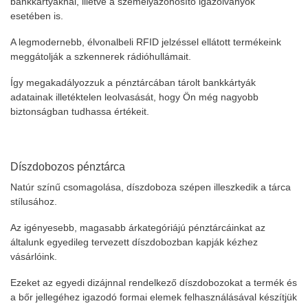
bankkártyáknál, illetve a személyazonosító igazolványok
esetében is.
A legmodernebb, élvonalbeli RFID jelzéssel ellátott termékeink
meggátolják a szkennerek rádióhullámait.
Így megakadályozzuk a pénztárcában tárolt bankkártyák
adatainak illetéktelen leolvasását, hogy Ön még nagyobb
biztonságban tudhassa értékeit.
Díszdobozos pénztárca
Natúr színű csomagolása, díszdoboza szépen illeszkedik a tárca
stílusához.
Az igényesebb, magasabb árkategóriájú pénztárcáinkat az
általunk egyedileg tervezett díszdobozban kapják kézhez
vásárlóink.
Ezeket az egyedi dizájnnal rendelkező díszdobozokat a termék és
a bőr jellegéhez igazodó formai elemek felhasználásával készítjük