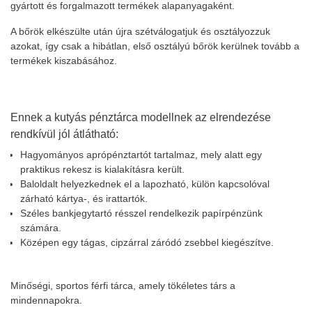
gyártott és forgalmazott termékek alapanyagaként.
A bőrök elkészülte után újra szétválogatjuk és osztályozzuk
azokat, így csak a hibátlan, első osztályú bőrök kerülnek tovább a
termékek kiszabásához.
Ennek a kutyás pénztárca modellnek az elrendezése
rendkívül jól átlátható:
Hagyományos aprópénztartót tartalmaz, mely alatt egy
praktikus rekesz is kialakításra került.
Baloldalt helyezkednek el a lapozható, külön kapcsolóval
zárható kártya-, és irattartók.
Széles bankjegytartó résszel rendelkezik papírpénzünk
számára.
Középen egy tágas, cipzárral záródó zsebbel kiegészítve.
Minőségi, sportos férfi tárca, amely tökéletes társ a
mindennapokra.