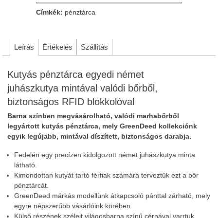
Címkék:
pénztárca
Leírás
Értékelés
Szállítás
Kutyás pénztárca egyedi német
juhászkutya mintával valódi bőrből,
biztonságos RFID blokkolóval
Barna színben megvásárolható, valódi marhabőrből
legyártott kutyás pénztárca, mely GreenDeed kollekciónk
egyik legújabb, mintával díszített, biztonságos darabja.
Fedelén egy precízen kidolgozott német juhászkutya minta
látható.
Kimondottan kutyát tartó férfiak számára terveztük ezt a bőr
pénztárcát.
GreenDeed márkás modellünk átkapcsoló pánttal zárható, mely
egyre népszerűbb vásárlóink körében.
Külső részének széleit világosbarna színű cérnával varrtuk