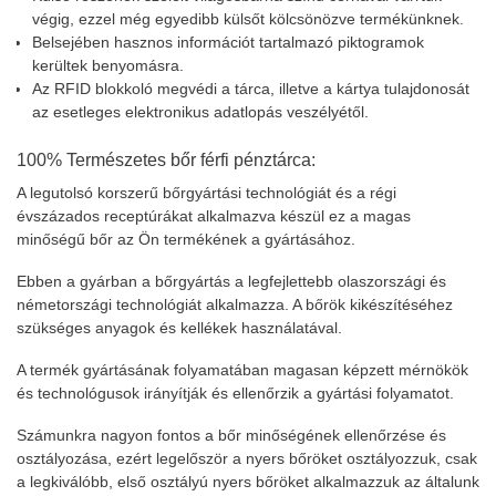
végig, ezzel még egyedibb külsőt kölcsönözve termékünknek.
Belsejében hasznos információt tartalmazó piktogramok
kerültek benyomásra.
Az RFID blokkoló megvédi a tárca, illetve a kártya tulajdonosát
az esetleges elektronikus adatlopás veszélyétől.
100% Természetes bőr férfi pénztárca:
A legutolsó korszerű bőrgyártási technológiát és a régi
évszázados receptúrákat alkalmazva készül ez a magas
minőségű bőr az Ön termékének a gyártásához.
Ebben a gyárban a bőrgyártás a legfejlettebb olaszországi és
németországi technológiát alkalmazza. A bőrök kikészítéséhez
szükséges anyagok és kellékek használatával.
A termék gyártásának folyamatában magasan képzett mérnökök
és technológusok irányítják és ellenőrzik a gyártási folyamatot.
Számunkra nagyon fontos a bőr minőségének ellenőrzése és
osztályozása, ezért legelőször a nyers bőröket osztályozzuk, csak
a legkiválóbb, első osztályú nyers bőröket alkalmazzuk az általunk