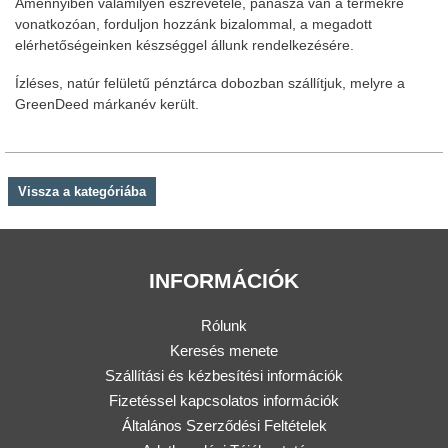
Amennyiben valamilyen észrevétele, panasza van a termékre
vonatkozóan, forduljon hozzánk bizalommal, a megadott
elérhetőségeinken készséggel állunk rendelkezésére.
Ízléses, natúr felületű pénztárca dobozban szállítjuk, melyre a
GreenDeed márkanév került.
Vissza a kategóriába
INFORMÁCIÓK
Rólunk
Keresés menete
Szállítási és kézbesítési információk
Fizetéssel kapcsolatos információk
Általános Szerződési Feltételek