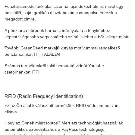
Pénztárcamodellünk akár azonnal ajándékozható is, mivel egy
hozzáillő, saját grafikás díszdobozba csomagolva érkezik a
megadott címre.
A pénztárca bőrének barna színárnyalata a fényképhez
képest világosabb vagy sötétebb színű is lehet a bőr jellege miatt.
További GreenDeed márkájú kutyás motívummal rendelkező
pénztárcáinkat ITT TALÁLJA!
Számos termékünkről talál bemutató videót Youtube
csatornánkon ITT!
RFID (Radio Frequecy Identification)
Ez az Ön által kiválasztott termékünk RFID védelemmel van
ellátva.
Hogy ez Önnek miért fontos? Mert ezt technológiát használják
automatikus azonosításhoz a PayPass technológiájú