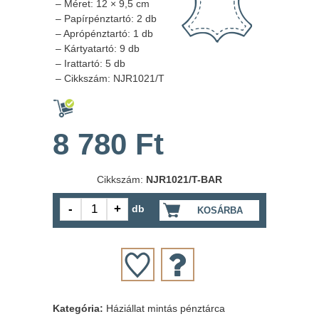
– Méret: 12 × 9,5 cm
– Papírpénztartó: 2 db
– Aprópénztartó: 1 db
– Kártyatartó: 9 db
– Irattartó: 5 db
– Cikkszám: NJR1021/T
8 780 Ft
Cikkszám:
NJR1021/T-BAR
db
KOSÁRBA
Kategória:
Háziállat mintás pénztárca