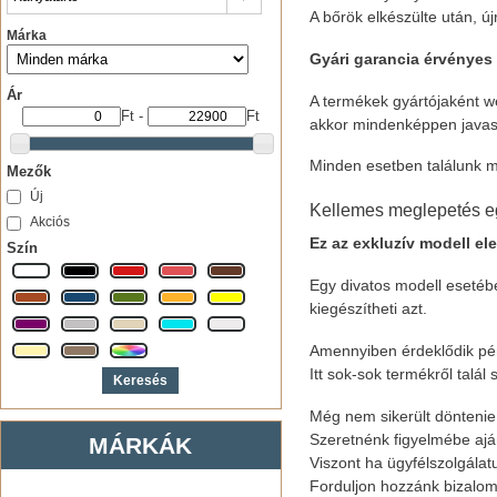
A bőrök elkészülte után, ú
Márka
Gyári garancia érvényes
Ár
A termékek gyártójaként w
Ft
-
Ft
akkor mindenképpen javaso
Minden esetben találunk 
Mezők
Új
Kellemes meglepetés eg
Akciós
Ez az exkluzív modell el
Szín
Egy divatos modell esetébe
kiegészítheti azt.
Amennyiben érdeklődik pénz
Itt sok-sok termékről talá
Még nem sikerült döntenie
Szeretnénk figyelmébe ajá
MÁRKÁK
Viszont ha ügyfélszolgálat
Forduljon hozzánk bizalom