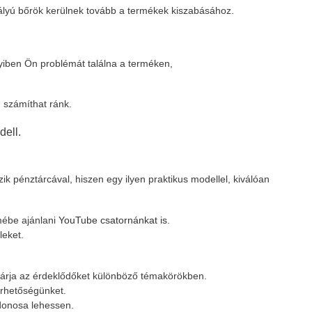
ztályú bőrök kerülnek tovább a termékek kiszabásához.
yiben Ön problémát találna a terméken,
 számíthat ránk.
dell.
k pénztárcával, hiszen egy ilyen praktikus modellel, kiválóan
lmébe ajánlani
YouTube csatornánkat is.
leket.
várja az érdeklődőket különböző témakörökben.
érhetőségünket.
donosa lehessen.