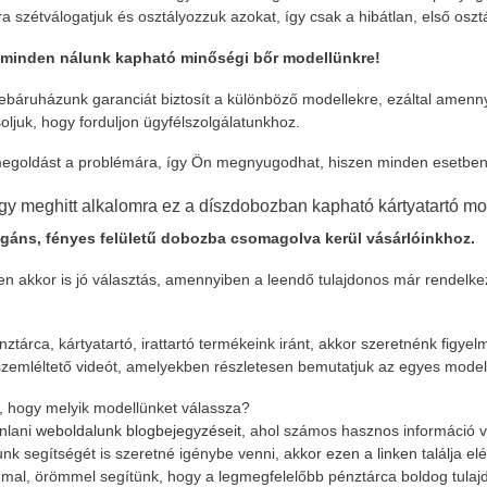
jra szétválogatjuk és osztályozzuk azokat, így csak a hibátlan, első os
 minden nálunk kapható minőségi bőr modellünkre!
ebáruházunk garanciát biztosít a különböző modellekre, ezáltal amenn
ljuk, hogy forduljon ügyfélszolgálatunkhoz.
megoldást a problémára, így Ön megnyugodhat, hiszen minden esetben
y meghitt alkalomra ez a díszdobozban kapható kártyatartó mo
egáns, fényes felületű dobozba csomagolva kerül vásárlóinkhoz.
n akkor is jó választás, amennyiben a leendő tulajdonos már rendelkezi
tárca, kártyatartó, irattartó termékeink iránt, akkor szeretnénk figye
l szemléltető videót, amelyekben részletesen bemutatjuk az egyes model
, hogy melyik modellünket válassza?
nlani
weboldalunk blogbejegyzéseit
, ahol számos hasznos információ 
unk segítségét is szeretné igénybe venni, akkor
ezen a linken
találja el
mal, örömmel segítünk, hogy a legmegfelelőbb pénztárca boldog tulaj