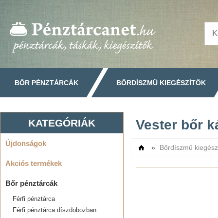
BŐR PÉNZTÁRCÁK
BŐRDÍSZMŰ KIEGÉSZÍTŐK
KATEGÓRIÁK
Vester bőr k
Újdonságok
»
Bőrdíszmű kiegész
Címlap
Akciós termékek
Bőr pénztárcák
Férfi pénztárca
Férfi pénztárca díszdobozban