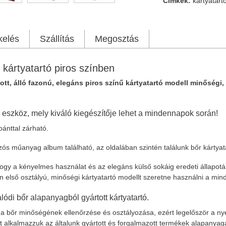
Címkék:
kártyatart
kelés
Szállítás
Megosztás
 kártyatartó piros színben
tt, álló fazonú, elegáns piros színű kártyatartó modell minőségi
eszköz, mely kiváló kiegészítője lehet a mindennapok során!
pánttal zárható.
zós műanyag album található, az oldalában szintén találunk bőr kártyat
ogy a kényelmes használat és az elegáns külső sokáig eredeti állapotá
 első osztályú, minőségi kártyatartó modellt szeretne használni a min
ódi bőr alapanyagból gyártott kártyatartó.
 bőr minőségének ellenőrzése és osztályozása, ezért legelőször a nyer
t alkalmazzuk az általunk gyártott és forgalmazott termékek alapanyag