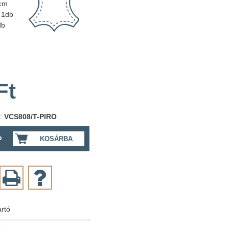
cm
1db
db
Ft
m:
VCS808/T-PIRO
b
KOSÁRBA
artó