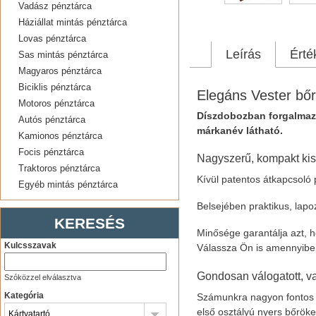
Vadász pénztárca
Háziállat mintás pénztárca
Lovas pénztárca
Leírás
Érté
Sas mintás pénztárca
Magyaros pénztárca
Biciklis pénztárca
Elegáns Vester bőr
Motoros pénztárca
Díszdobozban forgalmazo
Autós pénztárca
márkanév látható.
Kamionos pénztárca
Focis pénztárca
Nagyszerű, kompakt kis 
Traktoros pénztárca
Kívül patentos átkapcsoló 
Egyéb mintás pénztárca
Belsejében praktikus, lapo
KERESÉS
Minősége garantálja azt, h
Kulcsszavak
Válassza Ön is amennyiben
Gondosan válogatott, val
Szóközzel elválasztva
Kategória
Számunkra nagyon fontos a
első osztályú nyers bőröke