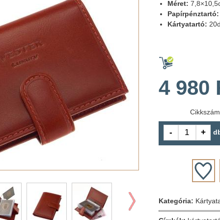
Méret:
7,8×10,5
Papírpénztartó:
Kártyatartó:
20
4 980 
Cikkszá
d
Kategória:
Kártyat