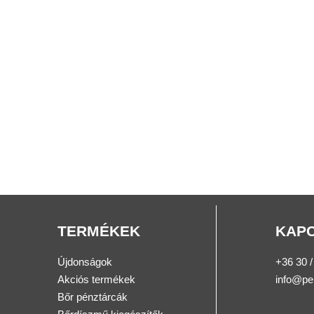
TERMÉKEK
KAP
Újdonságok
+36 30 /
Akciós termékek
info@pe
Bőr pénztárcák