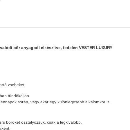
ó
, valódi bőr anyagból elkészítve, fedelén VESTER LUXURY
artó zsebeket.
ban tündököljön.
dennapok során, vagy akár egy különlegesebb alkalomkor is.
s bőröket osztályozzuk, csak a legkiválóbb,
aként.