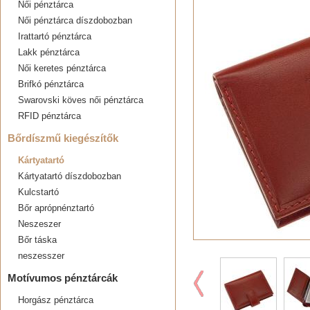
Női pénztárca
Női pénztárca díszdobozban
Irattartó pénztárca
Lakk pénztárca
Női keretes pénztárca
Brifkó pénztárca
Swarovski köves női pénztárca
RFID pénztárca
Bőrdíszmű kiegészítők
Kártyatartó
Kártyatartó díszdobozban
Kulcstartó
Bőr aprópnénztartó
Neszeszer
Bőr táska
neszesszer
Motívumos pénztárcák
Horgász pénztárca