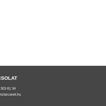
CSOLAT
 303 61 34
nztarcanet.hu