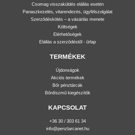
Csomag visszaküldés elállás esetén
Panaszkezelés, vitarendezés, ügyfélszolgálat
Szerződéskötés – a vásárlás menete
Költségek
Elérhetőségek
Elállás a szerződéstől - űrlap
TERMÉKEK
Újdonságok
Akciós termékek
Bőr pénztárcák
Bőrdíszmű kiegészítők
KAPCSOLAT
+36 30 / 303 61 34
info@penztarcanet.hu