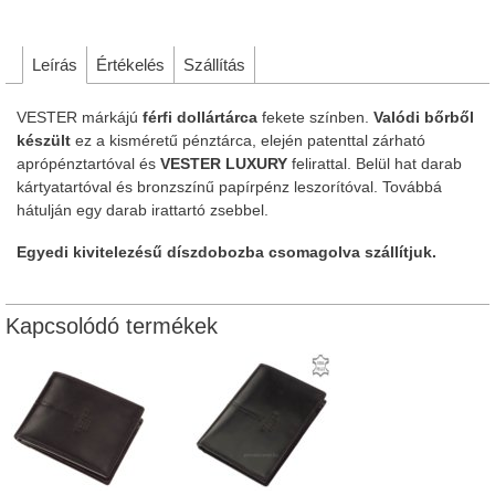
Leírás
Értékelés
Szállítás
VESTER márkájú
férfi dollártárca
fekete színben.
Valódi bőrből
készült
ez a kisméretű pénztárca, elején patenttal zárható
aprópénztartóval és
VESTER LUXURY
felirattal. Belül hat darab
kártyatartóval és bronzszínű papírpénz leszorítóval. Továbbá
hátulján egy darab irattartó zsebbel.
Egyedi kivitelezésű díszdobozba csomagolva szállítjuk.
Kapcsolódó termékek