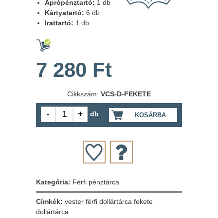
Aprópénztartó:
1 db
Kártyatartó:
6 db
Irattartó:
1 db
7 280 Ft
Cikkszám:
VCS-D-FEKETE
db
KOSÁRBA
Kategória:
Férfi pénztárca
Címkék:
vester férfi dollártárca
fekete
dollártárca