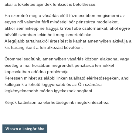
akár a tökéletes ajándék funkciót is betölthesse.
Ha szeretné még a vásárlás előtt tüzetesebben megismerni az
egyes női valamint férfi minőségi bőr pénztárca modelleket,
akkor semmiképp ne hagyja ki
YouTube csatornánkat
, ahol egyre
bővülő számban tekintheti meg ismertetőinket.
A legújabb tartalmakról értesítést is kaphat amennyiben aktiválja a
kis harang ikont a feliratkozást követően.
Örömmel segítünk, amennyiben vásárlás közben elakadna, vagy
esetleg a már korábban megrendelt pénztárca termékkel
kapcsolatban adódna problémája.
Keressen minket az alábbi linken található elérhetőségeken, ahol
kollégáink a lehető leggyorsabb és az Ön számára
legkényelmesebb módon igyekeznek segíteni.
Kérjük kattintson az elérhetőségeink megtekintéséhez.
Vissza a kategóriába