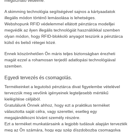
megbízható védelme.
A skimming technológia segítségével sajnos a kártyaadatok
illegális módon történő lemásolása is lehetséges.
Webshopunk RFID védelemmel ellátott pénztárca modelljei
megvédik az ilyen illegális technológiát használókkal szemben
olyan módon, hogy RFID-blokkoló anyagot teszünk a pénztárca
külső és belső rétegei közé.
Ennek köszönhetően Ön máris teljes biztonságban érezheti
magát ezzel a rohamosan terjedő adatlopási technológiával
szemben.
Egyedi tervezés és csomagolás.
Termékeinket a legutolsó pénztárca divat figyelembe vételével
tervezzük meg vevőink igényeinek legteljesebb mértékű
kielégítése céljából.
Gratulálunk Önnek ahhoz, hogy ezt a praktikus terméket
választotta saját célra, vagy szerettei, esetleg egy
megajándékozni kívánt személy részére.
Ezt a terméket munkatársaink a legjobb tudásuk alapján tervezték
meg az Ön számára, hogy egy szép díszdobozba csomagolva