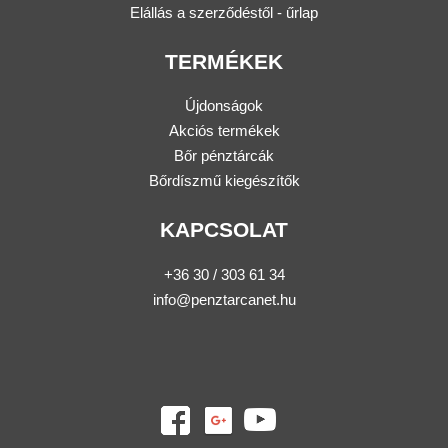
Elállás a szerződéstől - űrlap
TERMÉKEK
Újdonságok
Akciós termékek
Bőr pénztárcák
Bőrdíszmű kiegészítők
KAPCSOLAT
+36 30 / 303 61 34
info@penztarcanet.hu