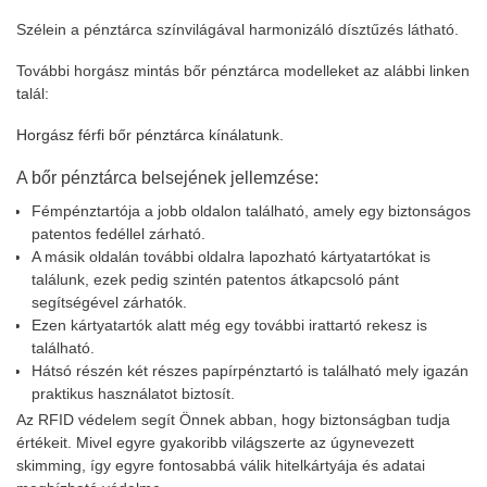
Szélein a pénztárca színvilágával harmonizáló dísztűzés látható.
További horgász mintás bőr pénztárca modelleket az alábbi linken
talál:
Horgász férfi bőr pénztárca kínálatunk.
A bőr pénztárca belsejének jellemzése:
Fémpénztartója a jobb oldalon található, amely egy biztonságos
patentos fedéllel zárható.
A másik oldalán további oldalra lapozható kártyatartókat is
találunk, ezek pedig szintén patentos átkapcsoló pánt
segítségével zárhatók.
Ezen kártyatartók alatt még egy további irattartó rekesz is
található.
Hátsó részén két részes papírpénztartó is található mely igazán
praktikus használatot biztosít.
Az RFID védelem segít Önnek abban, hogy biztonságban tudja
értékeit. Mivel egyre gyakoribb világszerte az úgynevezett
skimming, így egyre fontosabbá válik hitelkártyája és adatai