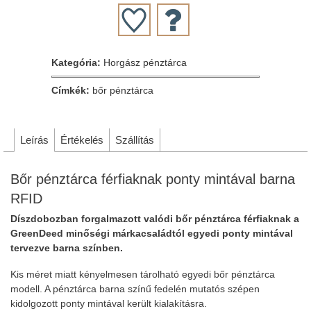
Kategória:
Horgász pénztárca
Címkék:
bőr pénztárca
Leírás
Értékelés
Szállítás
Bőr pénztárca férfiaknak ponty mintával barna
RFID
Díszdobozban forgalmazott valódi bőr pénztárca férfiaknak a
GreenDeed minőségi márkacsaládtól egyedi ponty mintával
tervezve barna színben.
Kis méret miatt kényelmesen tárolható egyedi bőr pénztárca
modell. A pénztárca barna színű fedelén mutatós szépen
kidolgozott ponty mintával került kialakításra.