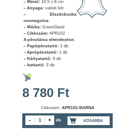
– Méret:
10.5 x 8 cm
– Anyaga:
valódi bőr
– Díszdobozba
csomagolva
– Márka:
GreenDeed
– Cikkszám:
APR102
A pénztárca elrendezése:
– Papírpénztartó:
2 db
– Aprópénztartó:
1 db
– Kártyatartó:
9 db
– Irattartó:
3 db
8 780 Ft
Cikkszám:
APR102-BARNA
db
KOSÁRBA