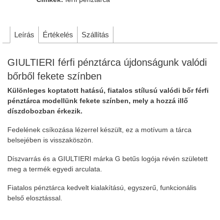
Leírás
Értékelés
Szállítás
GIULTIERI férfi pénztárca újdonságunk valódi
bőrből fekete színben
Különleges koptatott hatású, fiatalos stílusú valódi bőr férfi
pénztárca modellünk fekete színben, mely a hozzá illő
díszdobozban érkezik.
Fedelének csíkozása lézerrel készült, ez a motívum a tárca
belsejében is visszaköszön.
Díszvarrás és a GIULTIERI márka G betűs logója révén született
meg a termék egyedi arculata.
Fiatalos pénztárca kedvelt kialakítású, egyszerű, funkcionális
belső elosztással.