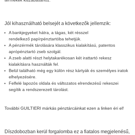
Jól kihasználható belsejét a következők jellemzik:
A bankjegyeket hátra, a tágas, két résszel
rendelkező papírpénztartóba tehetjük.
A pénzérmék tárolására klasszikus kialakítású, patentos
aprópénztartó zseb szolgál.
A zseb alatti részt helytakarékosan két irattartó rekesz
kialakításra használták fel.
Belül található még egy külön rész kártyák és személyes iratok
elhelyezésére.
Felfelé lapozós oldala és változatos elrendezésű rekeszei
segítik a rendszerezett tárolást.
További GUILTIERI márkás pénztárcáinkat ezen a linken éri el!
Díszdobozban kerül forgalomba ez a fiatalos megjelenésű,