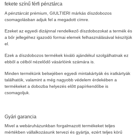
fekete színű férfi pénztárca
A pénztárcát prémium, GIULTIERI márkás díszdobozos
csomagolásban adjuk fel a megadott címre.
Ezeket az egyedi dizájnnal rendelkező díszdobozokat a termék és
a bőr jellegéhez igazodó formai elemek felhasználásával készítjük
el.
Ezek a díszdobozos termékek kiváló ajándékul szolgálhatnak ez
ebből a célból nézelődő vásárlóink számára is.
Minden termékünk belsejében egyedi mintakártyák és iratkártyák
találhatók, valamint a még nagyobb védelem érdekében a
termékeket a dobozba helyezés előtt papírkendőbe is
csomagoljuk.
Gyári garancia
Mivel a webáruházunkban forgalmazott termékeket teljes
mértékben vállalkozásunk tervezi és gyártja, ezért teljes körű