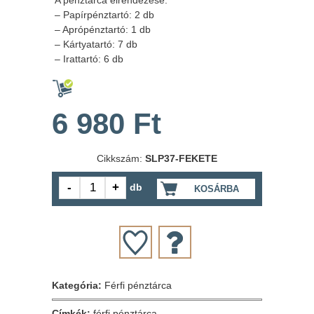
A pénztárca elrendezése:
– Papírpénztartó: 2 db
– Aprópénztartó: 1 db
– Kártyatartó: 7 db
– Irattartó: 6 db
6 980 Ft
Cikkszám:
SLP37-FEKETE
db
KOSÁRBA
Kategória:
Férfi pénztárca
Címkék:
férfi pénztárca