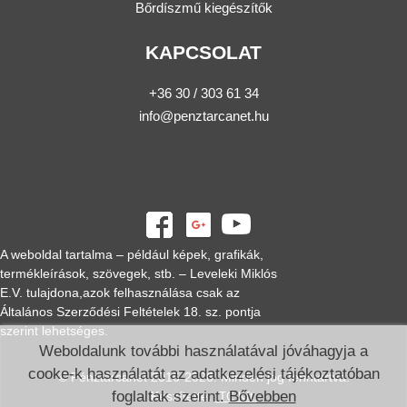
Bőrdíszmű kiegészítők
KAPCSOLAT
+36 30 / 303 61 34
info@penztarcanet.hu
A weboldal tartalma – például képek, grafikák,
termékleírások, szövegek, stb. – Leveleki Miklós
E.V. tulajdona,azok felhasználása csak az
Általános Szerződési Feltételek 18. sz. pontja
szerint lehetséges.
Weboldalunk további használatával jóváhagyja a
cooke-k használatát az adatkezelési tájékoztatóban
© Pénztárcanet 2016-2026. Minden jog fenntartva.
foglaltak szerint.
Bővebben
Készítette:
ITC Kft.