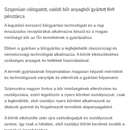
Szigorúan válogatott, valódi bőr anyagból gyártott férfi
pénztárca
A legutolsó korszerű bőrgyártási technológiát és a régi
évszázados receptúrákat alkalmazva készül ez a magas
minőségű bőr az Ön termékének a gyártásához.
Ebben a gyárban a bőrgyártás a legfejlettebb olaszországi és
németországi technológiát alkalmazza. A bőrök kikészítéséhez
szükséges anyagok és kellékek használatával.
A termék gyártásának folyamatában magasan képzett mérnökök
és technológusok irányítják és ellenőrzik a gyártási folyamatot.
Számunkra nagyon fontos a bőr minőségének ellenőrzése és
osztályozása, ezért legelőször a nyers bőröket osztályozzuk, csak
a legkiválóbb, első osztályú nyers bőröket alkalmazunk az
általunk gyártott és forgalmazott termékek alapanyagaként.
A bőrök elkészülte után újra szétválogatjuk és osztályozzuk
azokat, így csak a hibátlan, első osztályú bőrök kerülnek tovább a
termékek kiszabásához.