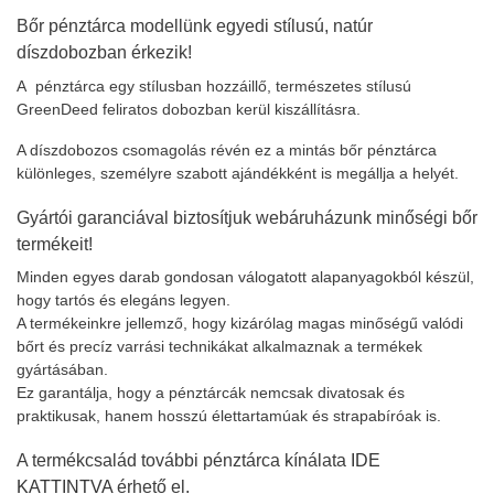
Bőr pénztárca modellünk egyedi stílusú, natúr
díszdobozban érkezik!
A pénztárca egy stílusban hozzáillő, természetes stílusú
GreenDeed feliratos dobozban kerül kiszállításra.
A díszdobozos csomagolás révén ez a mintás bőr pénztárca
különleges, személyre szabott ajándékként is megállja a helyét.
Gyártói garanciával biztosítjuk webáruházunk minőségi bőr
termékeit!
Minden egyes darab gondosan válogatott alapanyagokból készül,
hogy tartós és elegáns legyen.
A termékeinkre jellemző, hogy kizárólag magas minőségű valódi
bőrt és precíz varrási technikákat alkalmaznak a termékek
gyártásában.
Ez garantálja, hogy a pénztárcák nemcsak divatosak és
praktikusak, hanem hosszú élettartamúak és strapabíróak is.
A termékcsalád további pénztárca kínálata
IDE
KATTINTVA
érhető el.