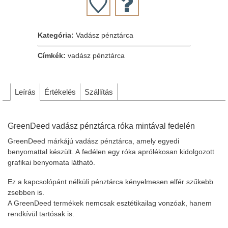
Kategória:
Vadász pénztárca
Címkék:
vadász pénztárca
Leírás
Értékelés
Szállítás
GreenDeed vadász pénztárca róka mintával fedelén
GreenDeed márkájú vadász pénztárca, amely egyedi
benyomattal készült. A fedélen egy róka aprólékosan kidolgozott
grafikai benyomata látható.
Ez a kapcsolópánt nélküli pénztárca kényelmesen elfér szűkebb
zsebben is.
A GreenDeed termékek nemcsak esztétikailag vonzóak, hanem
rendkívül tartósak is.