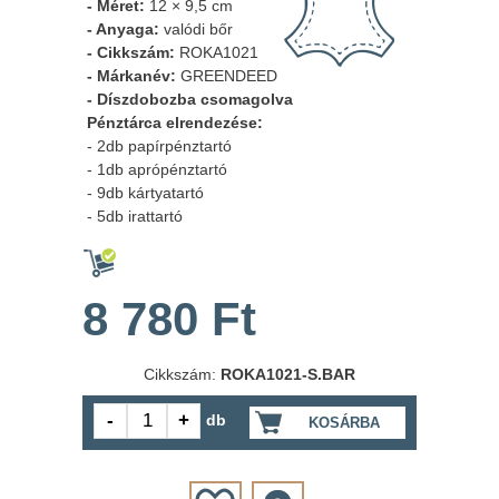
- Méret:
12 × 9,5 cm
- Anyaga:
valódi bőr
- Cikkszám:
ROKA1021
- Márkanév:
GREENDEED
- Díszdobozba csomagolva
Pénztárca elrendezése:
- 2db papírpénztartó
- 1db aprópénztartó
- 9db kártyatartó
- 5db irattartó
8 780 Ft
Cikkszám:
ROKA1021-S.BAR
db
KOSÁRBA