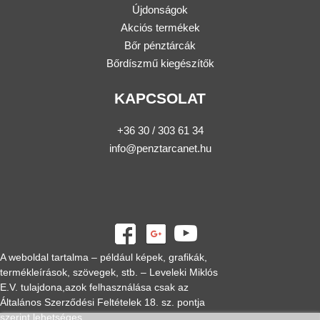
Újdonságok
Akciós termékek
Bőr pénztárcák
Bőrdíszmű kiegészítők
KAPCSOLAT
+36 30 / 303 61 34
info@penztarcanet.hu
A weboldal tartalma – például képek, grafikák,
termékleírások, szövegek, stb. – Leveleki Miklós
E.V. tulajdona,azok felhasználása csak az
Általános Szerződési Feltételek 18. sz. pontja
szerint lehetséges.