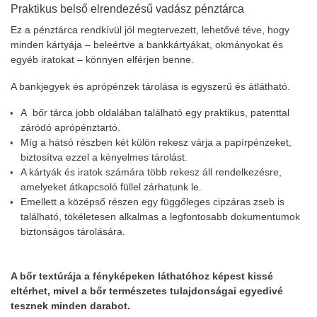
Praktikus belső elrendezésű vadász pénztárca
Ez a pénztárca rendkívül jól megtervezett, lehetővé téve, hogy
minden kártyája – beleértve a bankkártyákat, okmányokat és
egyéb iratokat – könnyen elférjen benne.
A bankjegyek és aprópénzek tárolása is egyszerű és átlátható.
A bőr tárca jobb oldalában található egy praktikus, patenttal
záródó aprópénztartó.
Míg a hátsó részben két külön rekesz várja a papírpénzeket,
biztosítva ezzel a kényelmes tárolást.
A kártyák és iratok számára több rekesz áll rendelkezésre,
amelyeket átkapcsoló füllel zárhatunk le.
Emellett a középső részen egy függőleges cipzáras zseb is
található, tökéletesen alkalmas a legfontosabb dokumentumok
biztonságos tárolására.
A bőr textúrája a fényképeken láthatóhoz képest kissé
eltérhet, mivel a bőr természetes tulajdonságai egyedivé
tesznek minden darabot.