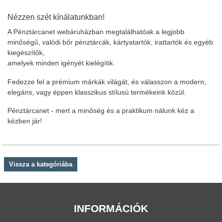
Nézzen szét kínálatunkban!
A Pénztárcanet webáruházban megtalálhatóak a legjobb
minőségű, valódi bőr pénztárcák, kártyatartók, irattartók és egyéb
kiegészítők,
amelyek minden igényét kielégítik.
Fedezze fel a prémium márkák világát, és válasszon a modern,
elegáns, vagy éppen klasszikus stílusú termékeink közül.
Pénztárcanet - mert a minőség és a praktikum nálunk kéz a
kézben jár!
Vissza a kategóriába
INFORMÁCIÓK