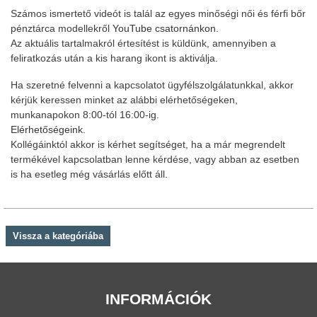
Számos ismertető videót is talál az egyes minőségi női és férfi bőr
pénztárca modellekről
YouTube csatornánkon
.
Az aktuális tartalmakról értesítést is küldünk, amennyiben a
feliratkozás után a kis harang ikont is aktiválja.
Ha szeretné felvenni a kapcsolatot ügyfélszolgálatunkkal, akkor
kérjük keressen minket az alábbi elérhetőségeken,
munkanapokon 8:00-tól 16:00-ig.
Elérhetőségeink.
Kollégáinktól akkor is kérhet segítséget, ha a már megrendelt
termékével kapcsolatban lenne kérdése, vagy abban az esetben
is ha esetleg még vásárlás előtt áll.
Vissza a kategóriába
INFORMÁCIÓK