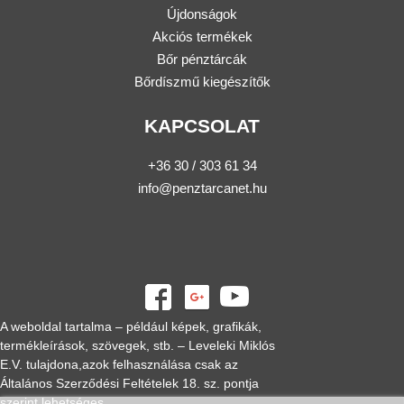
Újdonságok
Akciós termékek
Bőr pénztárcák
Bőrdíszmű kiegészítők
KAPCSOLAT
+36 30 / 303 61 34
info@penztarcanet.hu
A weboldal tartalma – például képek, grafikák,
termékleírások, szövegek, stb. – Leveleki Miklós
E.V. tulajdona,azok felhasználása csak az
Általános Szerződési Feltételek 18. sz. pontja
szerint lehetséges.