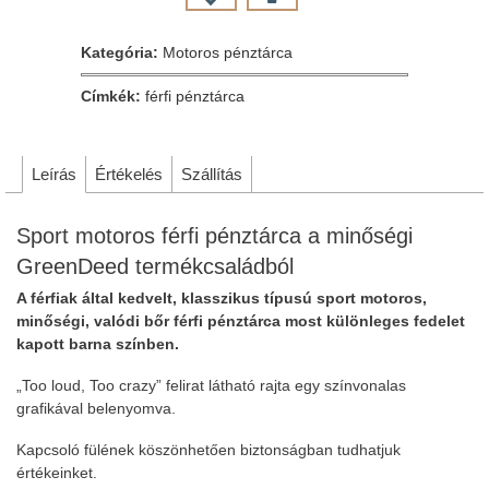
Kategória:
Motoros pénztárca
Címkék:
férfi pénztárca
Leírás
Értékelés
Szállítás
Sport motoros férfi pénztárca a minőségi
GreenDeed termékcsaládból
A férfiak által kedvelt, klasszikus típusú sport motoros,
minőségi, valódi bőr férfi pénztárca most különleges fedelet
kapott barna színben.
„Too loud, Too crazy” felirat látható rajta egy színvonalas
grafikával belenyomva.
Kapcsoló fülének köszönhetően biztonságban tudhatjuk
értékeinket.