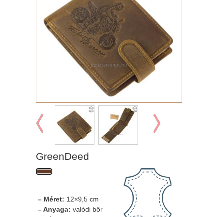
GreenDeed
– Méret:
12×9,5 cm
– Anyaga:
valódi bőr