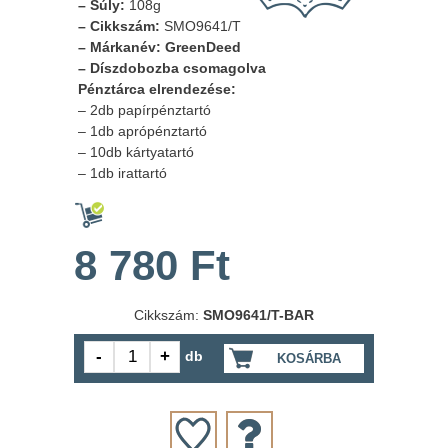
– Súly:
108g
– Cikkszám:
SMO9641/T
– Márkanév: GreenDeed
– Díszdobozba csomagolva
Pénztárca elrendezése:
– 2db papírpénztartó
– 1db aprópénztartó
– 10db kártyatartó
– 1db irattartó
8 780 Ft
Cikkszám:
SMO9641/T-BAR
db
KOSÁRBA