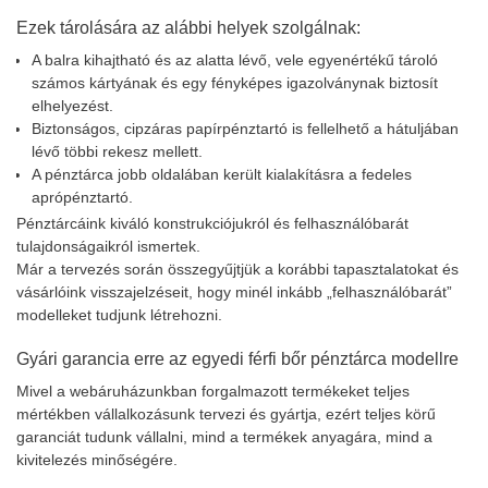
Ezek tárolására az alábbi helyek szolgálnak:
A balra kihajtható és az alatta lévő, vele egyenértékű tároló
számos kártyának és egy fényképes igazolványnak biztosít
elhelyezést.
Biztonságos, cipzáras papírpénztartó is fellelhető a hátuljában
lévő többi rekesz mellett.
A pénztárca jobb oldalában került kialakításra a fedeles
aprópénztartó.
Pénztárcáink kiváló konstrukciójukról és felhasználóbarát
tulajdonságaikról ismertek.
Már a tervezés során összegyűjtjük a korábbi tapasztalatokat és
vásárlóink visszajelzéseit, hogy minél inkább „felhasználóbarát”
modelleket tudjunk létrehozni.
Gyári garancia erre az egyedi férfi bőr pénztárca modellre
Mivel a webáruházunkban forgalmazott termékeket teljes
mértékben vállalkozásunk tervezi és gyártja, ezért teljes körű
garanciát tudunk vállalni, mind a termékek anyagára, mind a
kivitelezés minőségére.