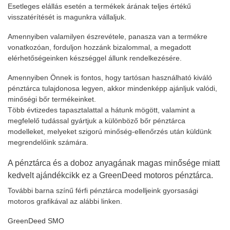
Esetleges elállás esetén a termékek árának teljes értékű
visszatérítését is magunkra vállaljuk.
Amennyiben valamilyen észrevétele, panasza van a termékre
vonatkozóan, forduljon hozzánk bizalommal, a megadott
elérhetőségeinken készséggel állunk rendelkezésére.
Amennyiben Önnek is fontos, hogy tartósan használható kiváló
pénztárca tulajdonosa legyen, akkor mindenképp ajánljuk valódi,
minőségi bőr termékeinket.
Több évtizedes tapasztalattal a hátunk mögött, valamint a
megfelelő tudással gyártjuk a különböző bőr pénztárca
modelleket, melyeket szigorú minőség-ellenőrzés után küldünk
megrendelőink számára.
A pénztárca és a doboz anyagának magas minősége miatt
kedvelt ajándékcikk ez a GreenDeed motoros pénztárca.
További barna színű férfi pénztárca modelljeink gyorsasági
motoros grafikával az alábbi linken.
GreenDeed SMO