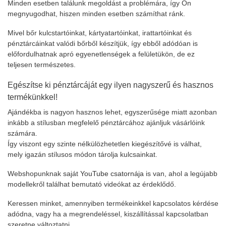
Minden esetben találunk megoldást a problémára, így Ön
megnyugodhat, hiszen minden esetben számíthat ránk.
Mivel bőr kulcstartóinkat, kártyatartóinkat, irattartóinkat és
pénztárcáinkat valódi bőrből készítjük, így ebből adódóan is
előfordulhatnak apró egyenetlenségek a felületükön, de ez
teljesen természetes.
Egészítse ki pénztárcáját egy ilyen nagyszerű és hasznos
termékünkkel!
Ajándékba is nagyon hasznos lehet, egyszerűsége miatt azonban
inkább a stílusban megfelelő pénztárcához ajánljuk vásárlóink
számára.
Így viszont egy szinte nélkülözhetetlen kiegészítővé is válhat,
mely igazán stílusos módon tárolja kulcsainkat.
Webshopunknak saját
YouTube csatornája
is van, ahol a legújabb
modellekről találhat bemutató videókat az érdeklődő.
Keressen minket, amennyiben termékeinkkel kapcsolatos kérdése
adódna, vagy ha a megrendeléssel, kiszállítással kapcsolatban
szeretne változtatni.