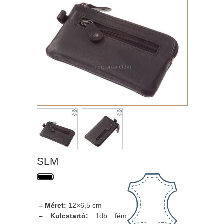
SLM
– Méret:
12×6,5 cm
– Kulcstartó:
1db fém