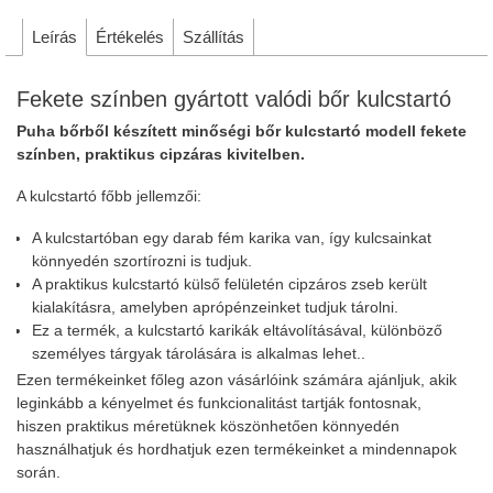
Leírás
Értékelés
Szállítás
Fekete színben gyártott valódi bőr kulcstartó
Puha bőrből készített minőségi bőr kulcstartó modell fekete
színben, praktikus cipzáras kivitelben.
A kulcstartó főbb jellemzői:
A kulcstartóban egy darab fém karika van, így kulcsainkat
könnyedén szortírozni is tudjuk.
A praktikus kulcstartó külső felületén cipzáros zseb került
kialakításra, amelyben aprópénzeinket tudjuk tárolni.
Ez a termék, a kulcstartó karikák eltávolításával, különböző
személyes tárgyak tárolására is alkalmas lehet..
Ezen termékeinket főleg azon vásárlóink számára ajánljuk, akik
leginkább a kényelmet és funkcionalitást tartják fontosnak,
hiszen praktikus méretüknek köszönhetően könnyedén
használhatjuk és hordhatjuk ezen termékeinket a mindennapok
során.