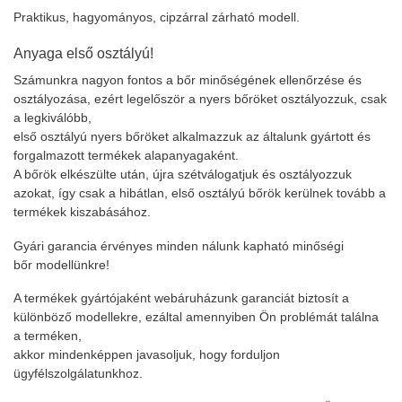
Praktikus, hagyományos, cipzárral zárható modell.
Anyaga első osztályú!
Számunkra nagyon fontos a bőr minőségének ellenőrzése és
osztályozása, ezért legelőször a nyers bőröket osztályozzuk, csak
a legkiválóbb,
első osztályú nyers bőröket alkalmazzuk az általunk gyártott és
forgalmazott termékek alapanyagaként.
A bőrök elkészülte után, újra szétválogatjuk és osztályozzuk
azokat, így csak a hibátlan, első osztályú bőrök kerülnek tovább a
termékek kiszabásához.
Gyári garancia érvényes minden nálunk kapható minőségi
bőr modellünkre!
A termékek gyártójaként webáruházunk garanciát biztosít a
különböző modellekre, ezáltal amennyiben Ön problémát találna
a terméken,
akkor mindenképpen javasoljuk, hogy forduljon
ügyfélszolgálatunkhoz.