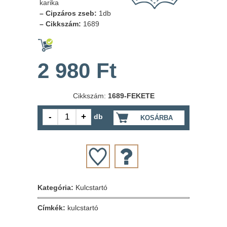
karika
– Cipzáros zseb:
1db
– Cikkszám:
1689
2 980 Ft
Cikkszám:
1689-FEKETE
db
KOSÁRBA
Kategória:
Kulcstartó
Címkék:
kulcstartó