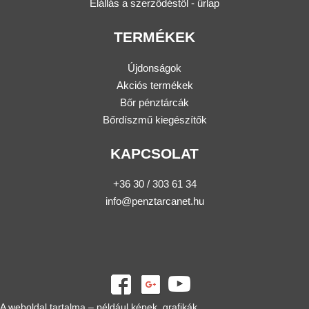
Elállás a szerződéstől - űrlap
TERMÉKEK
Újdonságok
Akciós termékek
Bőr pénztárcák
Bőrdíszmű kiegészítők
KAPCSOLAT
+36 30 / 303 61 34
info@penztarcanet.hu
A weboldal tartalma – például képek, grafikák,