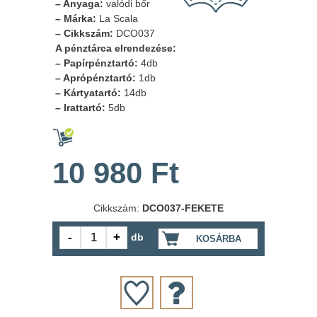
– Anyaga:
valódi bőr
– Márka:
La Scala
– Cikkszám:
DCO037
A pénztárca elrendezése:
– Papírpénztartó:
4db
– Aprópénztartó:
1db
– Kártyatartó:
14db
– Irattartó:
5db
10 980 Ft
Cikkszám:
DCO037-FEKETE
db
KOSÁRBA