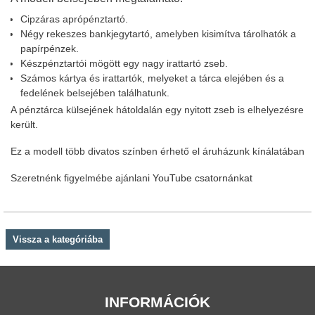
Cipzáras aprópénztartó.
Négy rekeszes bankjegytartó, amelyben kisimítva tárolhatók a
papírpénzek.
Készpénztartói mögött egy nagy irattartó zseb.
Számos kártya és irattartók, melyeket a tárca elejében és a
fedelének belsejében találhatunk.
A pénztárca külsejének hátoldalán egy nyitott zseb is elhelyezésre
került.
Ez a modell több divatos színben érhető el áruházunk kínálatában
Szeretnénk figyelmébe ajánlani
YouTube csatornánkat
Vissza a kategóriába
INFORMÁCIÓK