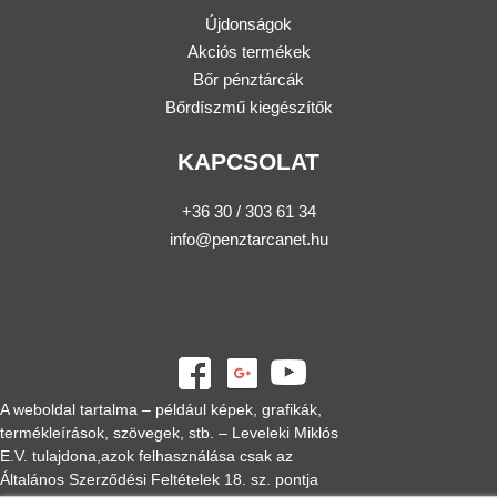
Újdonságok
Akciós termékek
Bőr pénztárcák
Bőrdíszmű kiegészítők
KAPCSOLAT
+36 30 / 303 61 34
info@penztarcanet.hu
A weboldal tartalma – például képek, grafikák,
termékleírások, szövegek, stb. – Leveleki Miklós
E.V. tulajdona,azok felhasználása csak az
Általános Szerződési Feltételek 18. sz. pontja