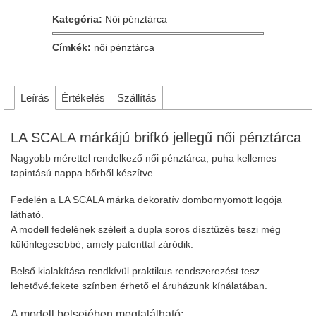
Kategória:
Női pénztárca
Címkék:
női pénztárca
Leírás
Értékelés
Szállítás
LA SCALA márkájú brifkó jellegű női pénztárca
Nagyobb mérettel rendelkező női pénztárca, puha kellemes
tapintású nappa bőrből készítve.
Fedelén a LA SCALA márka dekoratív dombornyomott logója
látható.
A modell fedelének széleit a dupla soros dísztűzés teszi még
különlegesebbé, amely patenttal záródik.
Belső kialakítása rendkívül praktikus rendszerezést tesz
lehetővé.fekete színben érhető el áruházunk kínálatában.
A modell belsejében megtalálható: