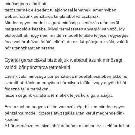
minőségben előállított,
tartós termék elégedett tulajdonosai lehetnek, amennyiben
webáruházunk pénztárca kínálatából választanak.
Minden egyes modell szigorú minőség-ellenőrzés után kerül
megrendelője kezébe. Mivel természetes anyagról van szó, így
előfordulhat, hogy nem minden modell felülete teljesen egységes,
és a webáruházas fotótól eltérő, de ezt kárpótolja a kiváló, valódi
bőr utánozhatatlan érzése.
Gyártói garanciával biztosítjuk webáruházunk minőségi,
valódi bőr pénztárca termékeit!
Ezen kiváló minőségű bőr pénztárca modellek esetében akkor is
számíthat Ránk amennyiben bármilyen felületi vagy egyéb hibát
fedezne fel a terméken,
hiszen cégünk vállalja a termékek teljes körű garanciáját.
Erre azonban nagyon ritkán van szükség, hiszen minden egyes
pénztárca modell tüzetes átvizsgálás után kerül megrendelőink
kezébe.
A bőr természetes mivoltából adódóan azonban ez is előfordulhat.