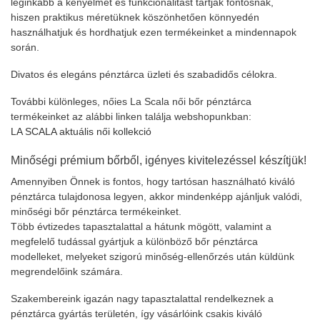
leginkább a kényelmet és funkcionalitást tartják fontosnak,
hiszen praktikus méretüknek köszönhetően könnyedén
használhatjuk és hordhatjuk ezen termékeinket a mindennapok
során.
Divatos és elegáns pénztárca üzleti és szabadidős célokra.
További különleges, nőies La Scala női bőr pénztárca
termékeinket az alábbi linken találja webshopunkban:
LA SCALA aktuális női kollekció
Minőségi prémium bőrből, igényes kivitelezéssel készítjük!
Amennyiben Önnek is fontos, hogy tartósan használható kiváló
pénztárca tulajdonosa legyen, akkor mindenképp ajánljuk valódi,
minőségi bőr pénztárca termékeinket.
Több évtizedes tapasztalattal a hátunk mögött, valamint a
megfelelő tudással gyártjuk a különböző bőr pénztárca
modelleket, melyeket szigorú minőség-ellenőrzés után küldünk
megrendelőink számára.
Szakembereink igazán nagy tapasztalattal rendelkeznek a
pénztárca gyártás területén, így vásárlóink csakis kiváló