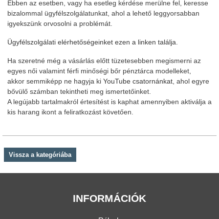
Ebben az esetben, vagy ha esetleg kérdése merülne fel, keresse
bizalommal ügyfélszolgálatunkat, ahol a lehető leggyorsabban
igyekszünk orvosolni a problémát.
Ügyfélszolgálati elérhetőségeinket ezen a linken találja.
Ha szeretné még a vásárlás előtt tüzetesebben megismerni az
egyes női valamint férfi minőségi bőr pénztárca modelleket,
akkor semmiképp ne hagyja ki
YouTube csatornánkat
, ahol egyre
bővülő számban tekintheti meg ismertetőinket.
A legújabb tartalmakról értesítést is kaphat amennyiben aktiválja a
kis harang ikont a feliratkozást követően.
Vissza a kategóriába
INFORMÁCIÓK