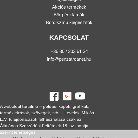
Akciós termékek
Bőr pénztárcák
Bőrdíszmű kiegészítők
KAPCSOLAT
+36 30 / 303 61 34
info@penztarcanet.hu
A weboldal tartalma – például képek, grafikák,
termékleírások, szövegek, stb. – Leveleki Miklós
E.V. tulajdona,azok felhasználása csak az
Általános Szerződési Feltételek 18. sz. pontja
szerint lehetséges.