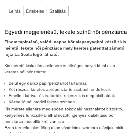
Leírás
Értékelés
Szállítás
Egyedi megjelenésű, fekete színű női pénztárca
Finom tapintású, valódi nappa bőr alapanyagból
készült kis
méretű, fekete női pénztárca mely keretes patenttal zárható,
rajta La Scala logó látható.
Kis méretű kialakítása ellenére is bőséges helyet kínál ez a
keretes női pénztárca:
Belül egy darab papírpénztartót tartalmaz
Két részes, keretes aprópénztartó zsebbel rendelkezik
Emellett kártya- és irattartók rekeszek is megtalálhatóak.
Kézbeillő női modell fekete színben.
Kis mérete ellenére meglepően sokoldalú használatot biztosító,
kényelmes funkciókkal elhalmozott, igényes kialakítású bőr
pénztárca modellünkről van szó.
Ezen termékeinket főleg azon vásárlóink számára ajánljuk, akik