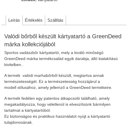
Leírás
Értékelés
Szállítás
Valódi bőrből készült kártyatartó a GreenDeed
márka kollekciójából
Sportos vadászbőr kártyatartó, mely a kiváló minőségű
GreenDeed márka termékcsalád egyik darabja, álló kialakítású
kivitelben..
A termék valódi marhabőrből készült, megtartva annak
természetességét. Ez a természetesség hozzájárul a
modell stílusához, amely jellemző a GreenDeed termékeire.
A termék fedélen egy patentos átkapcsoló található, amely
megakadályozza, hogy véletlenül is elveszítsünk bármilyen
tartalmat a kártyatartóból.
Ez biztonságos és praktikus használatot nyújt a kártyatartó
tulajdonosának.