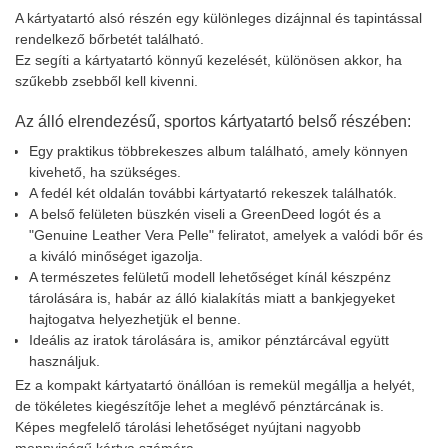
A kártyatartó alsó részén egy különleges dizájnnal és tapintással
rendelkező bőrbetét található.
Ez segíti a kártyatartó könnyű kezelését, különösen akkor, ha
szűkebb zsebből kell kivenni.
Az álló elrendezésű, sportos kártyatartó belső részében:
Egy praktikus többrekeszes album található, amely könnyen
kivehető, ha szükséges.
A fedél két oldalán további kártyatartó rekeszek találhatók.
A belső felületen büszkén viseli a GreenDeed logót és a
"Genuine Leather Vera Pelle" feliratot, amelyek a valódi bőr és
a kiváló minőséget igazolja.
A természetes felületű modell lehetőséget kínál készpénz
tárolására is, habár az álló kialakítás miatt a bankjegyeket
hajtogatva helyezhetjük el benne.
Ideális az iratok tárolására is, amikor pénztárcával együtt
használjuk.
Ez a kompakt kártyatartó önállóan is remekül megállja a helyét,
de tökéletes kiegészítője lehet a meglévő pénztárcának is.
Képes megfelelő tárolási lehetőséget nyújtani nagyobb