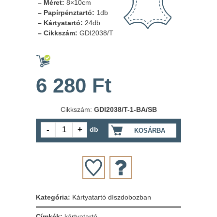
– Méret:
8×10cm
– Papírpénztartó:
1db
– Kártyatartó:
24db
– Cikkszám:
GDI2038/T
6 280 Ft
Cikkszám:
GDI2038/T-1-BA/SB
db
KOSÁRBA
Kategória:
Kártyatartó díszdobozban
Címkék:
kártyatartó