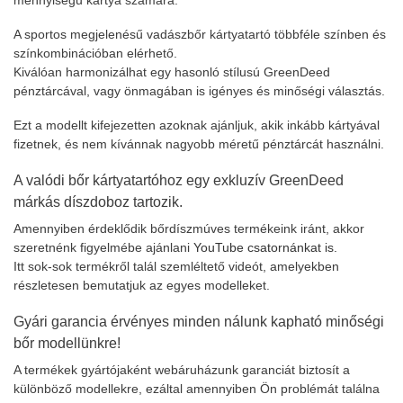
mennyiségű kártya számára.
A sportos megjelenésű vadászbőr kártyatartó többféle színben és
színkombinációban elérhető.
Kiválóan harmonizálhat egy hasonló stílusú GreenDeed
pénztárcával, vagy önmagában is igényes és minőségi választás.
Ezt a modellt kifejezetten azoknak ajánljuk, akik inkább kártyával
fizetnek, és nem kívánnak nagyobb méretű pénztárcát használni.
A valódi bőr kártyatartóhoz egy exkluzív GreenDeed
márkás díszdoboz tartozik.
Amennyiben érdeklődik bőrdíszmúves termékeink iránt, akkor
szeretnénk figyelmébe ajánlani
YouTube csatornánkat is.
Itt sok-sok termékről talál szemléltető videót, amelyekben
részletesen bemutatjuk az egyes modelleket.
Gyári garancia érvényes minden nálunk kapható minőségi
bőr modellünkre!
A termékek gyártójaként webáruházunk garanciát biztosít a
különböző modellekre, ezáltal amennyiben Ön problémát találna