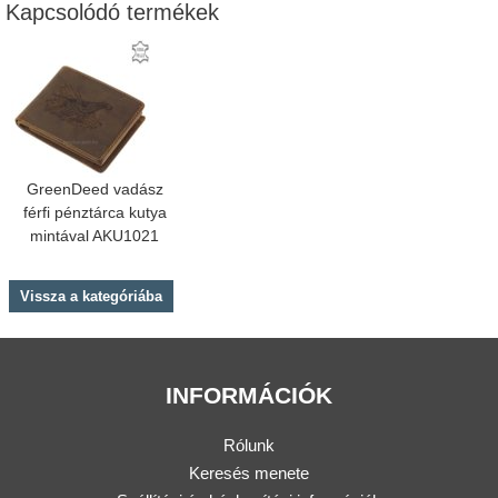
Kapcsolódó termékek
GreenDeed vadász
férfi pénztárca kutya
mintával AKU1021
Vissza a kategóriába
INFORMÁCIÓK
Rólunk
Keresés menete