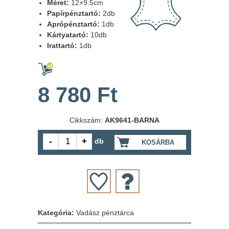
Méret:
12×9.5cm
Papírpénztartó:
2db
Aprópénztartó:
1db
Kártyatartó:
10db
Irattartó:
1db
8 780 Ft
Cikkszám:
AK9641-BARNA
db
KOSÁRBA
Kategória:
Vadász pénztárca