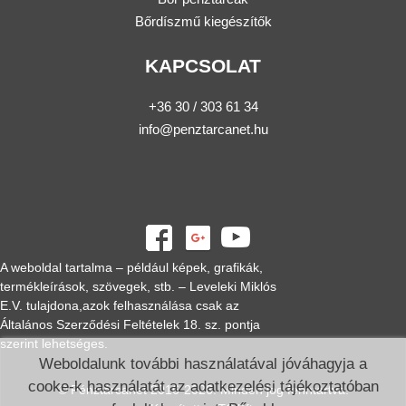
Bőrdíszmű kiegészítők
KAPCSOLAT
+36 30 / 303 61 34
info@penztarcanet.hu
A weboldal tartalma – például képek, grafikák,
termékleírások, szövegek, stb. – Leveleki Miklós
E.V. tulajdona,azok felhasználása csak az
Általános Szerződési Feltételek 18. sz. pontja
szerint lehetséges.
Weboldalunk további használatával jóváhagyja a
cooke-k használatát az adatkezelési tájékoztatóban
© Pénztárcanet 2016-2026. Minden jog fenntartva.