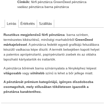
Címkék:
férfi pénztárca
GreenDeed pénztárca
vadász pénztárca
barna pénztárca
Leírás
Értékelés
Szállítás
Rusztikus megjelenésű férfi pénztárca
barna színben,
természetes kikészítésű, minőségi marhabőrből
GreenDeed
márkajelzéssel
. A pénztárca fedelét egyedi grafikájú felszállásra
készülő vadkacsa képe díszíti. A termék belsejében kapott helyet
a patentos aprópénztartó, papírpénztartó zsebek és az oldalra
lapozható kártyatartók és irattartók.
A pénztárca bőrének barna színárnyalata a fényképhez képest
világosabb
vagy
sötétebb
színű is lehet a bőr jellege miatt.
A pénztárcát prémium kategóriájú, igényes díszdobozba
csomagoltuk, mely stílusában tökéletesen igazodik a
pénztárca karakteréhez.