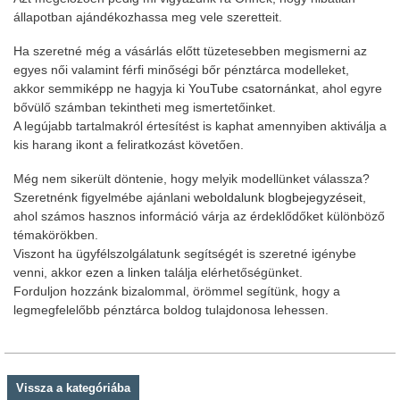
állapotban ajándékozhassa meg vele szeretteit.
Ha szeretné még a vásárlás előtt tüzetesebben megismerni az
egyes női valamint férfi minőségi bőr pénztárca modelleket,
akkor semmiképp ne hagyja ki
YouTube csatornánkat
, ahol egyre
bővülő számban tekintheti meg ismertetőinket.
A legújabb tartalmakról értesítést is kaphat amennyiben aktiválja a
kis harang ikont a feliratkozást követően.
Még nem sikerült döntenie, hogy melyik modellünket válassza?
Szeretnénk figyelmébe ajánlani
weboldalunk blogbejegyzéseit
,
ahol számos hasznos információ várja az érdeklődőket különböző
témakörökben.
Viszont ha ügyfélszolgálatunk segítségét is szeretné igénybe
venni, akkor
ezen a linken
találja elérhetőségünket.
Forduljon hozzánk bizalommal, örömmel segítünk, hogy a
legmegfelelőbb pénztárca boldog tulajdonosa lehessen.
Vissza a kategóriába