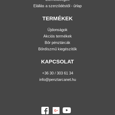
Elállás a szerződéstől - űrlap
TERMÉKEK
Újdonságok
Akciós termékek
Bőr pénztárcák
Bőrdíszmű kiegészítők
KAPCSOLAT
+36 30 / 303 61 34
info@penztarcanet.hu