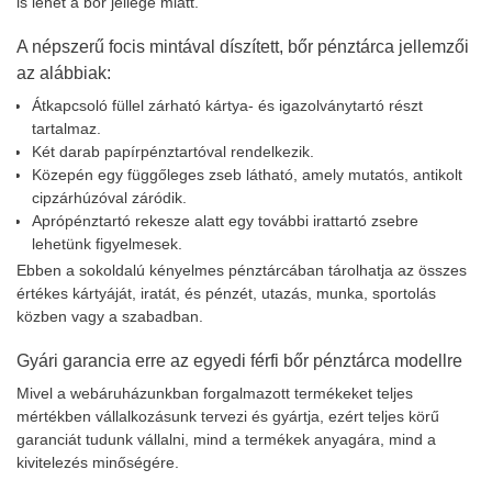
is lehet a bőr jellege miatt.
A népszerű focis mintával díszített, bőr pénztárca jellemzői
az alábbiak:
Átkapcsoló füllel zárható kártya- és igazolványtartó részt
tartalmaz.
Két darab papírpénztartóval rendelkezik.
Közepén egy függőleges zseb látható, amely mutatós, antikolt
cipzárhúzóval záródik.
Aprópénztartó rekesze alatt egy további irattartó zsebre
lehetünk figyelmesek.
Ebben a sokoldalú kényelmes pénztárcában tárolhatja az összes
értékes kártyáját, iratát, és pénzét, utazás, munka, sportolás
közben vagy a szabadban.
Gyári garancia erre az egyedi férfi bőr pénztárca modellre
Mivel a webáruházunkban forgalmazott termékeket teljes
mértékben vállalkozásunk tervezi és gyártja, ezért teljes körű
garanciát tudunk vállalni, mind a termékek anyagára, mind a
kivitelezés minőségére.