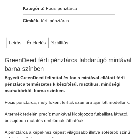
Kategória:
Focis pénztárca
Címkék:
férfi pénztárca
Leírás
Értékelés
Szállítás
GreenDeed férfi pénztárca labdarúgó mintával
barna színben
Egyedi GreenDeed felirattal és focis mintával ellátott férfi
pénztárca természetes kikészítésű, rusztikus, minőségi
marhabőrből, barna színben.
Focis pénztárca, mely főként férfiak számára ajánlott modellünk.
A termék fedelén precíz munkával kidolgozott futballista látható,
belsejében mutatós emblémák láthatóak.
A pénztárca a képekhez képest világosabb illetve sötétebb színű