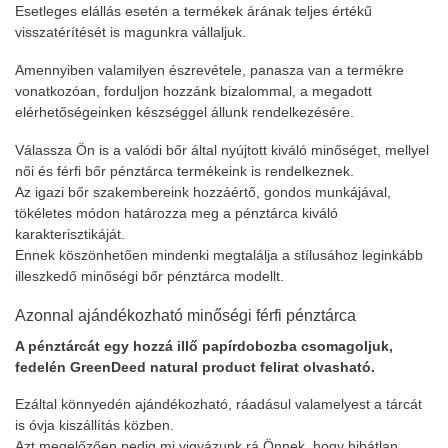
Esetleges elállás esetén a termékek árának teljes értékű
visszatérítését is magunkra vállaljuk.
Amennyiben valamilyen észrevétele, panasza van a termékre
vonatkozóan, forduljon hozzánk bizalommal, a megadott
elérhetőségeinken készséggel állunk rendelkezésére.
Válassza Ön is a valódi bőr által nyújtott kiváló minőséget, mellyel
női és férfi bőr pénztárca termékeink is rendelkeznek.
Az igazi bőr szakembereink hozzáértő, gondos munkájával,
tökéletes módon határozza meg a pénztárca kiváló
karakterisztikáját.
Ennek köszönhetően mindenki megtalálja a stílusához leginkább
illeszkedő minőségi bőr pénztárca modellt.
Azonnal ajándékozható minőségi férfi pénztárca
A pénztárcát egy hozzá illő papírdobozba csomagoljuk,
fedelén GreenDeed natural product felirat olvasható.
Ezáltal könnyedén ajándékozható, ráadásul valamelyest a tárcát
is óvja kiszállítás közben.
Azt megelőzően pedig mi vigyázunk rá Önnek, hogy hibátlan