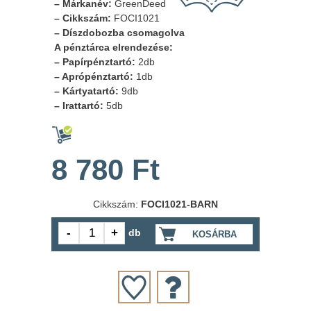
– Márkanév:
GreenDeed
– Cikkszám:
FOCI1021
– Díszdobozba csomagolva
A pénztárca elrendezése:
– Papírpénztartó:
2db
– Aprópénztartó:
1db
– Kártyatartó:
9db
– Irattartó:
5db
8 780 Ft
Cikkszám:
FOCI1021-BARN
db
KOSÁRBA