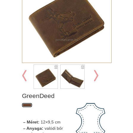
GreenDeed
– Méret:
12×9,5 cm
– Anyaga:
valódi bőr