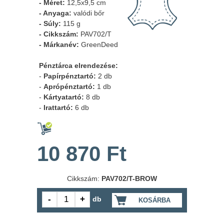
- Méret:
12,5x9,5 cm
- Anyaga:
valódi bőr
- Súly:
115 g
- Cikkszám:
PAV702/T
- Márkanév:
GreenDeed
Pénztárca elrendezése:
-
Papírpénztartó:
2 db
-
Aprópénztartó:
1 db
-
Kártyatartó:
8 db
-
Irattartó:
6 db
10 870 Ft
Cikkszám:
PAV702/T-BROW
db
KOSÁRBA