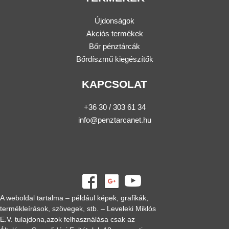
Újdonságok
Akciós termékek
Bőr pénztárcák
Bőrdíszmű kiegészítők
KAPCSOLAT
+36 30 / 303 61 34
info@penztarcanet.hu
A weboldal tartalma – például képek, grafikák,
termékleírások, szövegek, stb. – Leveleki Miklós
E.V. tulajdona,azok felhasználása csak az