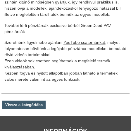
szintén kitűnő minőségben gyártjuk, így rendkívül praktikus is,
hiszen óvja a modellek, ajándékozáskor lenyűgöző hatással bír
illetve megfelelően tárolhatók bennük az egyes modellek.
További férfi pénztárcák exclusive bőrből
GreenDeed PAV
pénztárcák
Szeretnénk figyelmébe ajánlani
YouTube csatornánkat
, melyet
folyamatosan bővítünk a legújabb pénztárca modelleket bemutató
rövid videós tartalmakkal.
Ezen videók sok esetben segíthetnek a megfelelő termék
kiválasztásában.
Kézben fogva és nyitott állapotban jobban látható a termékek
valós mérete valamint az egyes funkciók.
Vissza a kategóriába
INFORMÁCIÓK