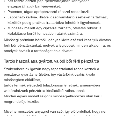
Két részre osztott papírpénztartójában könnyedén
elszeparálhatjuk bankjegyeinket.
Patentos, tágas aprópénztartó résszel rendelkezik.
Lapozható kártya-, illetve igazolványtartó zsebeket tartalmaz,
közöttük pedig pratikus irattartókra lehetünk figyelmesek.
Mindezek mellett egy cipzárral zárható, öteletes rekesz is
kialakításra került fontosabb irataink számára.
Minőségi prémium bőrből, igényes kivitelezéssel készítjük divatos
férfi bőr pénztárcánkat, melyek a legjobbak minden alkalomra, és
amelyek ötvözik a tartósságot és a divatot.
Tartós használatra gyártott, valódi bőr férfi pénztárca
Szakembereink igazán nagy tapasztalattal rendelkeznek a
pénztárca gyártás területén, így vásárlóink csakis kiváló
minőségben előállított,
tartós termék elégedett tulajdonosai lehetnek, amennyiben
webáruházunk pénztárca kínálatából választanak.
Minden egyes modell szigorú minőség-ellenőrzés után kerül
megrendelője kezébe.
Mivel természetes anyagról van szó, így előfordulhat, hogy nem