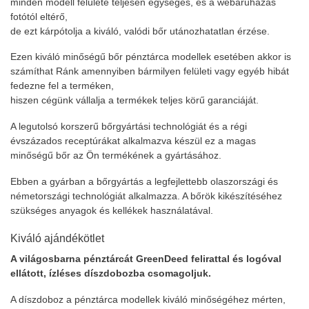
minden modell felülete teljesen egységes, és a webáruházas
fotótól eltérő,
de ezt kárpótolja a kiváló, valódi bőr utánozhatatlan érzése.
Ezen kiváló minőségű bőr pénztárca modellek esetében akkor is
számíthat Ránk amennyiben bármilyen felületi vagy egyéb hibát
fedezne fel a terméken,
hiszen cégünk vállalja a termékek teljes körű garanciáját.
A legutolsó korszerű bőrgyártási technológiát és a régi
évszázados receptúrákat alkalmazva készül ez a magas
minőségű bőr az Ön termékének a gyártásához.
Ebben a gyárban a bőrgyártás a legfejlettebb olaszországi és
németországi technológiát alkalmazza. A bőrök kikészítéséhez
szükséges anyagok és kellékek használatával.
Kiváló ajándékötlet
A világosbarna pénztárcát GreenDeed felirattal és logóval
ellátott, ízléses díszdobozba csomagoljuk.
A díszdoboz a pénztárca modellek kiváló minőségéhez mérten,