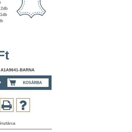
m
2db
1db
db
Ft
:
A1A9641-BARNA
b
KOSÁRBA
énztárca