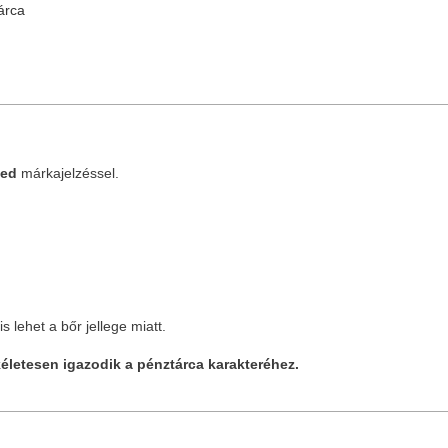
tárca
ed
márkajelzéssel.
s lehet a bőr jellege miatt.
életesen igazodik a pénztárca karakteréhez.