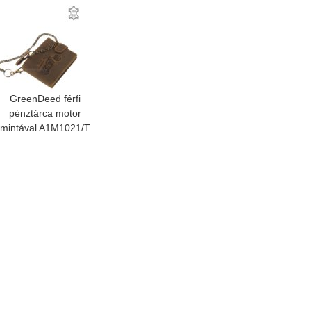
GreenDeed férfi
pénztárca motor
mintával A1M1021/T