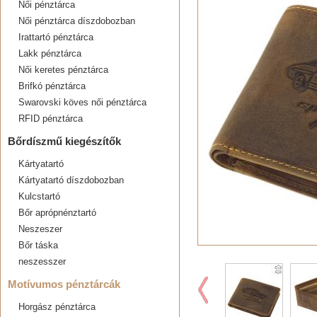
Női pénztárca
Női pénztárca díszdobozban
Irattartó pénztárca
Lakk pénztárca
Női keretes pénztárca
Brifkó pénztárca
Swarovski köves női pénztárca
RFID pénztárca
Bőrdíszmű kiegészítők
Kártyatartó
Kártyatartó díszdobozban
Kulcstartó
Bőr aprópnénztartó
Neszeszer
Bőr táska
neszesszer
Motívumos pénztárcák
Horgász pénztárca