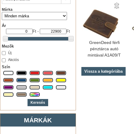
Márka
Ár
Ft
-
Ft
GreenDeed férfi
Mezők
pénztárca autó
Új
mintával A1A09/T
Akciós
Szín
Vissza a kategóriába
MÁRKÁK