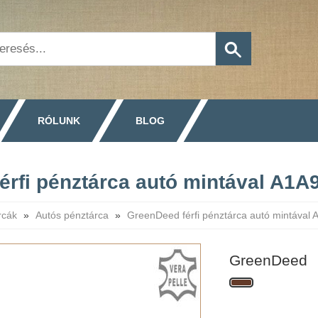
RÓLUNK
BLOG
érfi pénztárca autó mintával A1A
rcák
»
Autós pénztárca
»
GreenDeed férfi pénztárca autó mintával
GreenDeed