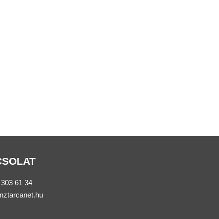
CSOLAT
 303 61 34
nztarcanet.hu