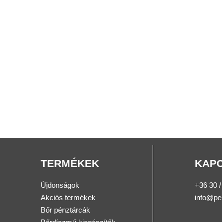
TERMÉKEK
KAP
Újdonságok
+36 30 /
Akciós termékek
info@pe
Bőr pénztárcák