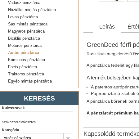
Vadász pénztárca
Háziállat mintás pénztárca
Lovas pénztárca
Sas mintás pénztárca
Leírás
Érté
Magyaros pénztárca
Biciklis pénztárca
GreenDeed férfi pé
Motoros pénztárca
Autós pénztárca
Rusztikus megjelenésű
fé
Kamionos pénztárca
A pénztárca fedelét egy kla
Focis pénztárca
Traktoros pénztárca
A termék belsejében kap
Egyéb mintás pénztárca
A patentos aprópénztar
Papírpénztartó zsebek és
KERESÉS
A pénztárca bőrének barn
Kulcsszavak
A pénztárcát prémium ka
Szóközzel elválasztva
Kategória
Kapcsolódó termék