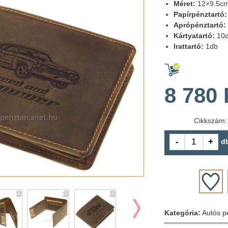
Méret:
12×9.5c
Papírpénztartó:
Aprópénztartó:
Kártyatartó:
10
Irattartó:
1db
8 780 
Cikkszám
d
Kategória:
Autós p