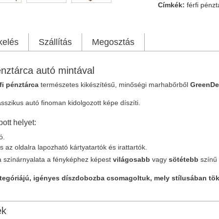
Címkék:
férfi pénz
kelés
Szállítás
Megosztás
nztárca autó mintával
rfi pénztárca
természetes kikészítésű, minőségi marhabőrből
GreenDe
sszikus autó finoman kidolgozott képe díszíti.
ott helyet:
tó.
 az oldalra lapozható kártyatartók és irattartók.
a színárnyalata a fényképhez képest
világosabb
vagy
sötétebb
színű i
tegóriájú, igényes díszdobozba csomagoltuk, mely stílusában tök
ek