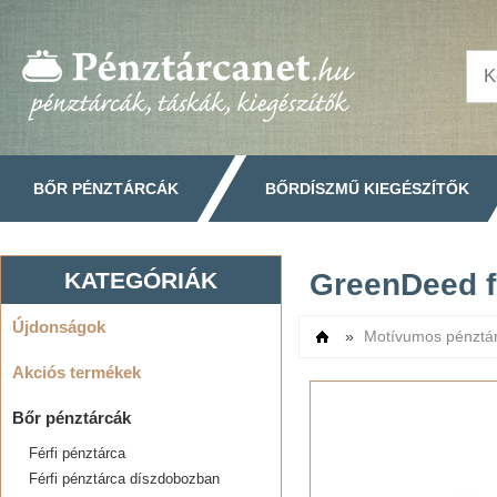
BŐR PÉNZTÁRCÁK
BŐRDÍSZMŰ KIEGÉSZÍTŐK
KATEGÓRIÁK
GreenDeed f
Újdonságok
»
Motívumos pénztá
Címlap
Akciós termékek
Bőr pénztárcák
Férfi pénztárca
Férfi pénztárca díszdobozban