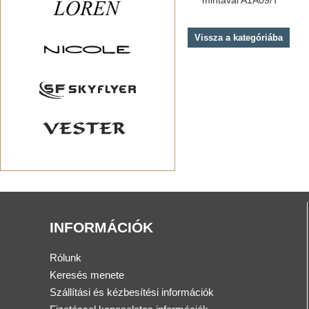
Vissza a kategóriába
INFORMÁCIÓK
Rólunk
Keresés menete
Szállítási és kézbesítési információk