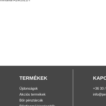
TERMÉKEK
KAP
Újdonságok
+36 30 /
Akciós termékek
info@pe
Bőr pénztárcák