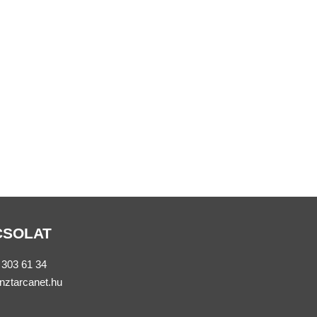
CSOLAT
 303 61 34
nztarcanet.hu