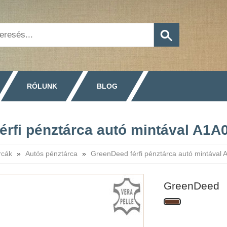
RÓLUNK
BLOG
érfi pénztárca autó mintával A1A
rcák
»
Autós pénztárca
»
GreenDeed férfi pénztárca autó mintával
GreenDeed