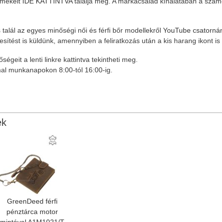
rmékeit
IDE KATTINTVA
találja meg. A márkacsalád kínálatában a szám
 talál az egyes minőségi női és férfi bőr modellekről
YouTube csatorná
tesítést is küldünk, amennyiben a feliratkozás után a kis harang ikont is 
égeit a lenti linkre kattintva tekintheti meg.
al munkanapokon 8:00-tól 16:00-ig.
ek
GreenDeed férfi
pénztárca motor
mintával A1M1021/T