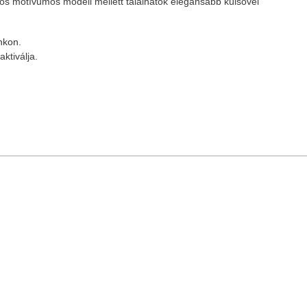
os motívumos modell mellett találhatók elegánsabb külsővel
nkon
.
aktiválja.