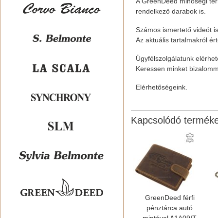
A GreenDeed minőségi te
rendelkező darabok is.
Számos ismertető videót is
Az aktuális tartalmakról ér
Ügyfélszolgálatunk elérhetős
Keressen minket bizalomm
Elérhetőségeink.
Kapcsolódó termék
GreenDeed férfi
pénztárca autó
mintával A1A09/T