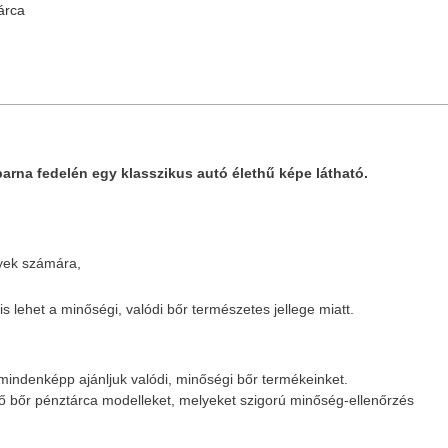
tárca
barna fedelén egy klasszikus autó élethű képe látható.
gyek számára,
is lehet a minőségi, valódi bőr természetes jellege miatt.
mindenképp ajánljuk valódi, minőségi bőr termékeinket.
ző bőr pénztárca modelleket, melyeket szigorú minőség-ellenőrzés