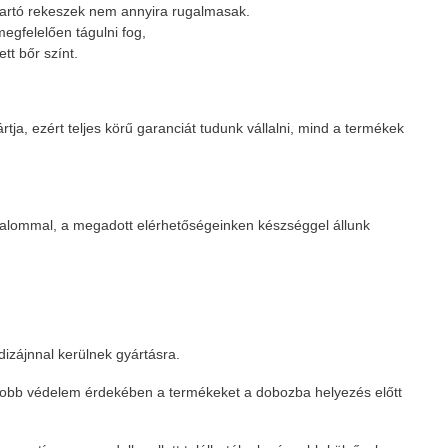
atartó rekeszek nem annyira rugalmasak.
egfelelően tágulni fog,
tt bőr színt.
ja, ezért teljes körű garanciát tudunk vállalni, mind a termékek
zalommal, a megadott elérhetőségeinken készséggel állunk
dizájnnal kerülnek gyártásra.
gyobb védelem érdekében a termékeket a dobozba helyezés előtt