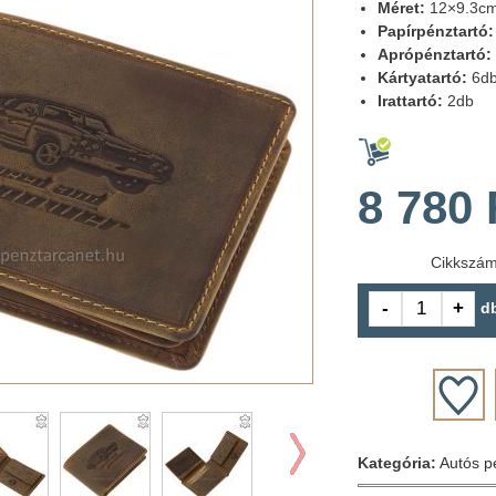
Méret:
12×9.3c
Papírpénztartó:
Aprópénztartó:
Kártyatartó:
6d
Irattartó:
2db
8 780 
Cikkszá
d
Kategória:
Autós p