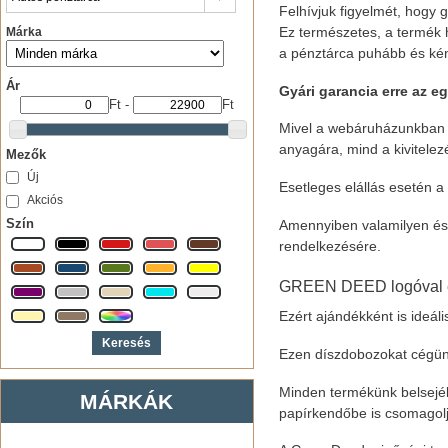
Felhívjuk figyelmét, hogy
Ez természetes, a termék h
Márka
a pénztárca puhább és kény
Ár
Gyári garancia erre az eg
Ft
-
Ft
Mivel a webáruházunkban fo
anyagára, mind a kivitele
Mezők
Új
Esetleges elállás esetén a 
Akciós
Szín
Amennyiben valamilyen ész
rendelkezésére.
GREEN DEED logóval ell
Ezért ajándékként is ideál
Ezen díszdobozokat cégünk 
Minden termékünk belsejéb
MÁRKÁK
papírkendőbe is csomagolj