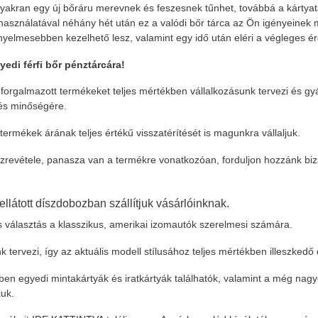
 gyakran egy új bőráru merevnek és feszesnek tűnhet, továbbá a kárty
asználatával néhány hét után ez a valódi bőr tárca az Ön igényeinek m
elmesebben kezelhető lesz, valamint egy idő után eléri a végleges ére
yedi férfi bőr pénztárcára!
rgalmazott termékeket teljes mértékben vállalkozásunk tervezi és gyárt
zés minőségére.
termékek árának teljes értékű visszatérítését is magunkra vállaljuk.
revétele, panasza van a termékre vonatkozóan, forduljon hozzánk bi
átott díszdobozban szállítjuk vásárlóinknak.
is választás a klasszikus, amerikai izomautók szerelmesi számára.
tervezi, így az aktuális modell stílusához teljes mértékben illeszkedő 
en egyedi mintakártyák és iratkártyák találhatók, valamint a még na
uk.