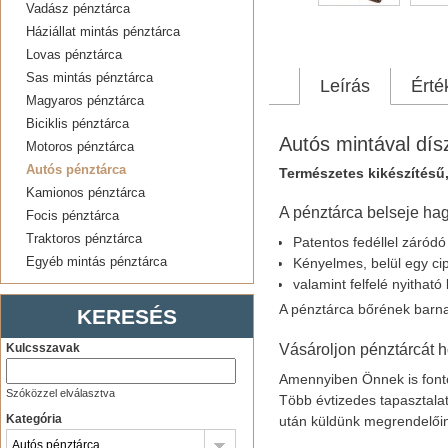
Vadász pénztárca
Háziállat mintás pénztárca
Lovas pénztárca
Sas mintás pénztárca
Leírás
Érté
Magyaros pénztárca
Biciklis pénztárca
Autós mintával dís
Motoros pénztárca
Autós pénztárca
Természetes kikészítésű,
Kamionos pénztárca
A pénztárca belseje hag
Focis pénztárca
Traktoros pénztárca
Patentos fedéllel záród
Egyéb mintás pénztárca
Kényelmes, belül egy ci
valamint felfelé nyitható
A pénztárca bőrének barn
KERESÉS
Vásároljon pénztárcát h
Kulcsszavak
Amennyiben Önnek is fonto
Szóközzel elválasztva
Több évtizedes tapasztalat
Kategória
után küldünk megrendelői