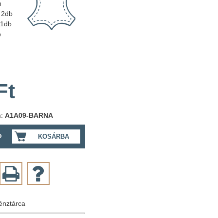
m
2db
1db
b
Ft
m:
A1A09-BARNA
b
KOSÁRBA
énztárca