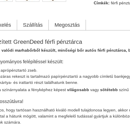
Címkék:
férfi pénz
kelés
Szállítás
Megosztás
zített GreenDeed férfi pénztárca
 valódi marhabőrből készült, minőségi bőr autós férfi pénztárca, 
yományos felépítéssel készült:
ó aprópénztartó zseb.
pzáras rekeszt is tartalmazó papírpénztartó a nagyobb címletű bankje
 kártya- és irattartó részt találhatunk benne.
a színárnyalata a fényképhez képest
világosabb
vagy
sötétebb
színű 
osszútávra!
s, hogy tartósan használható kiváló modell tulajdonosa legyen, akkor 
tal a hátunk mögött, valamint a megfelelő tudással gyártjuk a különbö
nk számára.