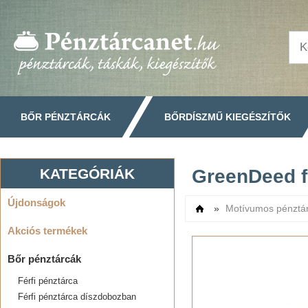
BŐR PÉNZTÁRCÁK
BŐRDÍSZMŰ KIEGÉSZÍTŐK
KATEGÓRIÁK
GreenDeed f
Újdonságok
»
Motívumos pénztá
Címlap
Akciós termékek
Bőr pénztárcák
Férfi pénztárca
Férfi pénztárca díszdobozban