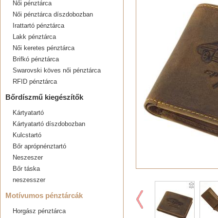
Női pénztárca
Női pénztárca díszdobozban
Irattartó pénztárca
Lakk pénztárca
Női keretes pénztárca
Brifkó pénztárca
Swarovski köves női pénztárca
RFID pénztárca
Bőrdíszmű kiegészítők
Kártyatartó
Kártyatartó díszdobozban
Kulcstartó
Bőr aprópnénztartó
Neszeszer
Bőr táska
neszesszer
Motívumos pénztárcák
Horgász pénztárca