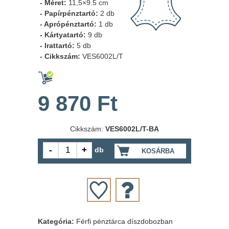
- Méret:
11,5×9.5 cm
- Papírpénztartó:
2 db
- Aprópénztartó:
1 db
- Kártyatartó:
9 db
- Irattartó:
5 db
- Cikkszám:
VES6002L/T
9 870 Ft
Cikkszám:
VES6002L/T-BA
db
KOSÁRBA
Kategória:
Férfi pénztárca díszdobozban