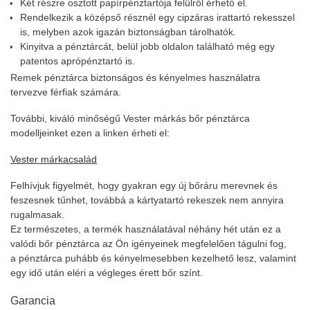
Két részre osztott papírpénztartója felülről érhető el.
Rendelkezik a középső résznél egy cipzáras irattartó rekesszel
is, melyben azok igazán biztonságban tárolhatók.
Kinyitva a pénztárcát, belül jobb oldalon található még egy
patentos aprópénztartó is.
Remek pénztárca biztonságos és kényelmes használatra
tervezve férfiak számára.
További, kiváló minőségű Vester márkás bőr pénztárca
modelljeinket ezen a linken érheti el:
Vester márkacsalád
Felhívjuk figyelmét, hogy gyakran egy új bőráru merevnek és
feszesnek tűnhet, továbbá a kártyatartó rekeszek nem annyira
rugalmasak.
Ez természetes, a termék használatával néhány hét után ez a
valódi bőr pénztárca az Ön igényeinek megfelelően tágulni fog,
a pénztárca puhább és kényelmesebben kezelhető lesz, valamint
egy idő után eléri a végleges érett bőr színt.
Garancia