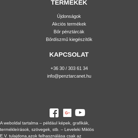
TERMÉKEK
Újdonságok
Akciós termékek
Bőr pénztárcák
Bőrdíszmű kiegészítők
KAPCSOLAT
+36 30 / 303 61 34
info@penztarcanet.hu
A weboldal tartalma – például képek, grafikák,
termékleírások, szövegek, stb. – Leveleki Miklós
E.V. tulajdona,azok felhasználása csak az