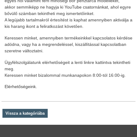
egyes női valamint férfi minőségi bőr pénztárca modelleket,
akkor semmiképp ne hagyja ki
YouTube csatornánkat
, ahol egyre
bővülő számban tekintheti meg ismertetőinket.
A legújabb tartalmakról értesítést is kaphat amennyiben aktiválja a
kis harang ikont a feliratkozást követően.
Keressen minket, amennyiben termékeinkkel kapcsolatos kérdése
adódna, vagy ha a megrendeléssel, kiszállítással kapcsolatban
szeretne változtatni.
Ügyfélszolgálatunk elérhetőségeit a lenti linkre kattintva tekintheti
meg.
Keressen minket bizalommal munkanapokon 8:00-tól 16:00-ig.
Elérhetőségeink.
Vissza a kategóriába