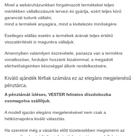
Mivel a webáruházunkban forgalmazott termékeket teljes
mértékben vállalkozásunk tervezi és gyártja, ezért teljes körű
garanciát tudunk vállalni,
mind a termékek anyagára, mind a kivitelezés minőségére.
Esetleges elállás esetén a termékek árának teljes értékű
visszatérítését is magunkra vállaljuk.
Amennyiben valamilyen észrevétele, panasza van a termékre
vonatkozóan, forduljon hozzánk bizalommal, a megadott
elérhetőségeinken készséggel állunk rendelkezésére.
Kiváló ajándék férfiak számára ez az elegáns megjelenésű
pénztárca.
A pénztárcát ízléses, VESTER feliratos díszdobozba
csomagolva szállítjuk.
A modell igazán elegáns megjelenésével nem csak a
hétköznapokra kiváló választás.
Ha szeretné még a vásárlás előtt tüzetesebben megismerni az