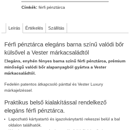
Címkék:
férfi pénztárca
Leírás
Értékelés
Szállítás
Férfi pénztárca elegáns barna színű valódi bőr
külsővel a Vester márkacsaládtól
E
legáns, enyhén fényes barna színű férfi pénztárca, prémium
minőségű valódi bőr alapanyagból gyártva a Vester
márkacsaládtól.
Fedelén patentos átkapcsoló pánttal és Vester Luxury
márkajelzéssel.
Praktikus belső kialakítással rendelkező
elegáns férfi pénztárca.
Lapozható kártyatartó és igazolványtartó rekeszei belül a bal
oldalon találhatók.