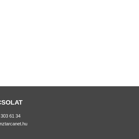
CSOLAT
 303 61 34
nztarcanet.hu