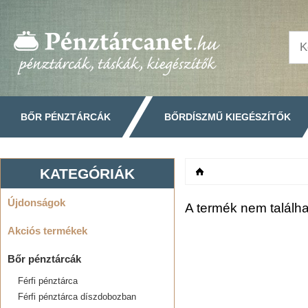
BŐR PÉNZTÁRCÁK
BŐRDÍSZMŰ KIEGÉSZÍTŐK
KATEGÓRIÁK
Főoldal
Újdonságok
A termék nem találha
Akciós termékek
Bőr pénztárcák
Férfi pénztárca
Férfi pénztárca díszdobozban