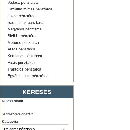
Vadász pénztárca
Háziállat mintás pénztárca
Lovas pénztárca
Sas mintás pénztárca
Magyaros pénztárca
Biciklis pénztárca
Motoros pénztárca
Autós pénztárca
Kamionos pénztárca
Focis pénztárca
Traktoros pénztárca
Egyéb mintás pénztárca
KERESÉS
Kulcsszavak
Szóközzel elválasztva
Kategória