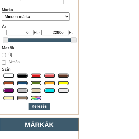
Márka
Ár
Ft
-
Ft
Mezők
Új
Akciós
Szín
MÁRKÁK