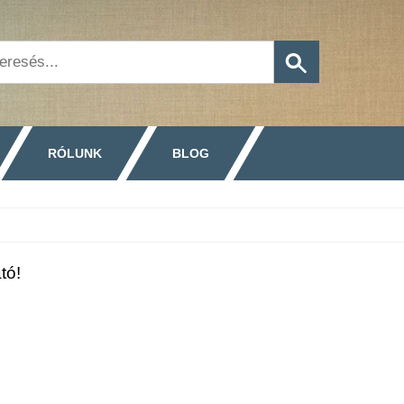
RÓLUNK
BLOG
tó!