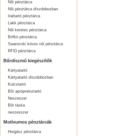
Női pénztárca
Női pénztárca díszdobozban
Irattartó pénztárca
Lakk pénztárca
Női keretes pénztárca
Brifkó pénztárca
Swarovski köves női pénztárca
RFID pénztárca
Bőrdíszmű kiegészítők
Kártyatartó
Kártyatartó díszdobozban
Kulcstartó
Bőr aprópnénztartó
Neszeszer
Bőr táska
neszesszer
Motívumos pénztárcák
Horgász pénztárca