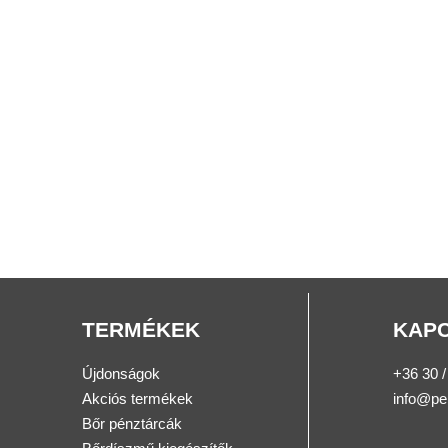
TERMÉKEK
KAP
Újdonságok
+36 30 /
Akciós termékek
info@pe
Bőr pénztárcák