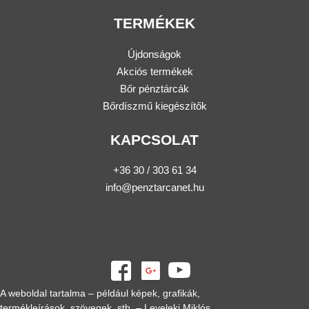
TERMÉKEK
Újdonságok
Akciós termékek
Bőr pénztárcák
Bőrdíszmű kiegészítők
KAPCSOLAT
+36 30 / 303 61 34
info@penztarcanet.hu
A weboldal tartalma – például képek, grafikák,
termékleírások, szövegek, stb. – Leveleki Miklós