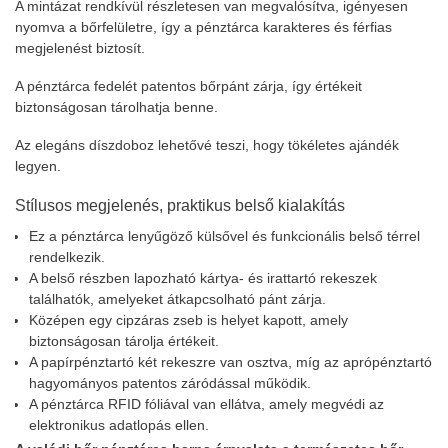
A mintázat rendkívül részletesen van megvalósítva, igényesen
nyomva a bőrfelületre, így a pénztárca karakteres és férfias
megjelenést biztosít.
A pénztárca fedelét patentos bőrpánt zárja, így értékeit
biztonságosan tárolhatja benne.
Az elegáns díszdoboz lehetővé teszi, hogy tökéletes ajándék
legyen.
Stílusos megjelenés, praktikus belső kialakítás
Ez a pénztárca lenyűgöző külsővel és funkcionális belső térrel
rendelkezik.
A belső részben lapozható kártya- és irattartó rekeszek
találhatók, amelyeket átkapcsolható pánt zárja.
Középen egy cipzáras zseb is helyet kapott, amely
biztonságosan tárolja értékeit.
A papírpénztartó két rekeszre van osztva, míg az aprópénztartó
hagyományos patentos záródással működik.
A pénztárca RFID fóliával van ellátva, amely megvédi az
elektronikus adatlopás ellen.