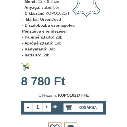
- Méret:
12 × 9,2 cm
- Anyaga:
valódi bőr
- Cikkszám:
KOPO1021/T
- Márka:
GreenDeed
- Díszdobozba csomagolva
Pénztárca elrendezése:
- Papírpénztartó:
2db
- Aprópénztartó:
1db
- Kártyatartó:
9db
- Irattartó:
5db
8 780 Ft
Cikkszám:
KOPO1021/T-FE
db
KOSÁRBA