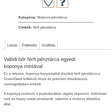
Kategória:
Motoros pénztárca
Címkék:
férfi pénztárca
Leírás
Értékelés
Szállítás
Valódi bőr férfi pénztárca egyedi
koponya mintával
Ez a stílusos, koponya benyomattal díszített férfi pénztárca a
GreenDeed kollekció része és prémium díszdobozos
csomagolásban érkezik.
A koponya motívum a popkultúrában régóta népszerű, különösen
rock és heavy metal zenekarok, valamint a motoros életstílus
által.