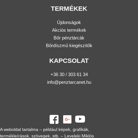
TERMÉKEK
Újdonságok
Akciós termékek
Bőr pénztárcák
Bőrdíszmű kiegészítők
KAPCSOLAT
+36 30 / 303 61 34
info@penztarcanet.hu
A weboldal tartalma – például képek, grafikák,
termékleírások, szövegek, stb. – Leveleki Miklós