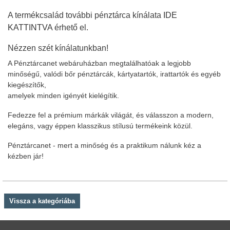
A termékcsalád további pénztárca kínálata
IDE
KATTINTVA
érhető el.
Nézzen szét kínálatunkban!
A Pénztárcanet webáruházban megtalálhatóak a legjobb
minőségű, valódi bőr pénztárcák, kártyatartók, irattartók és egyéb
kiegészítők,
amelyek minden igényét kielégítik.
Fedezze fel a prémium márkák világát, és válasszon a modern,
elegáns, vagy éppen klasszikus stílusú termékeink közül.
Pénztárcanet - mert a minőség és a praktikum nálunk kéz a
kézben jár!
Vissza a kategóriába