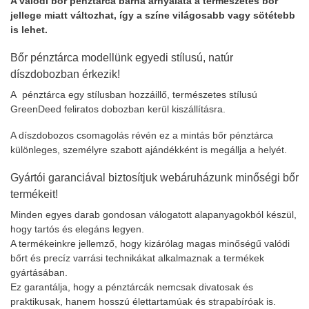
A valódi bőr pénztárca barna árnyalata a természetes bőr
jellege miatt változhat, így a színe világosabb vagy sötétebb
is lehet.
Bőr pénztárca modellünk egyedi stílusú, natúr
díszdobozban érkezik!
A pénztárca egy stílusban hozzáillő, természetes stílusú
GreenDeed feliratos dobozban kerül kiszállításra.
A díszdobozos csomagolás révén ez a mintás bőr pénztárca
különleges, személyre szabott ajándékként is megállja a helyét.
Gyártói garanciával biztosítjuk webáruházunk minőségi bőr
termékeit!
Minden egyes darab gondosan válogatott alapanyagokból készül,
hogy tartós és elegáns legyen.
A termékeinkre jellemző, hogy kizárólag magas minőségű valódi
bőrt és precíz varrási technikákat alkalmaznak a termékek
gyártásában.
Ez garantálja, hogy a pénztárcák nemcsak divatosak és
praktikusak, hanem hosszú élettartamúak és strapabíróak is.