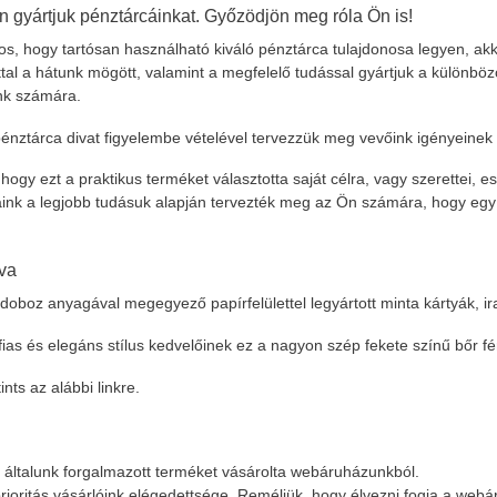
gyártjuk pénztárcáinkat. Győzödjön meg róla Ön is!
s, hogy tartósan használható kiváló pénztárca tulajdonosa legyen, akk
tal a hátunk mögött, valamint a megfelelő tudással gyártjuk a különbö
nk számára.
énztárca divat figyelembe vételével tervezzük meg vevőink igényeinek l
ogy ezt a praktikus terméket választotta saját célra, vagy szerettei, 
ink a legjobb tudásuk alapján tervezték meg az Ön számára, hogy egy 
va
doboz anyagával megegyező papírfelülettel legyártott minta kártyák, ir
ias és elegáns stílus kedvelőinek ez a nagyon szép fekete színű bőr fé
nts az alábbi linkre.
z általunk forgalmazott terméket vásárolta webáruházunkból.
ioritás vásárlóink elégedettsége. Reméljük, hogy élvezni fogja a webá