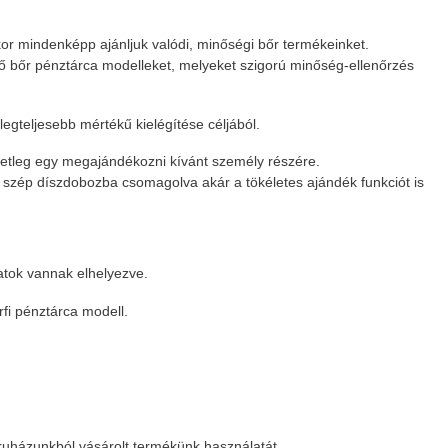
or mindenképp ajánljuk valódi, minőségi bőr termékeinket.
ző bőr pénztárca modelleket, melyeket szigorú minőség-ellenőrzés
egteljesebb mértékű kielégítése céljából.
esetleg egy megajándékozni kívánt személy részére.
szép díszdobozba csomagolva akár a tökéletes ajándék funkciót is
atok vannak elhelyezve.
rfi pénztárca modell.
ruházunkból vásárolt termékünk használatát.