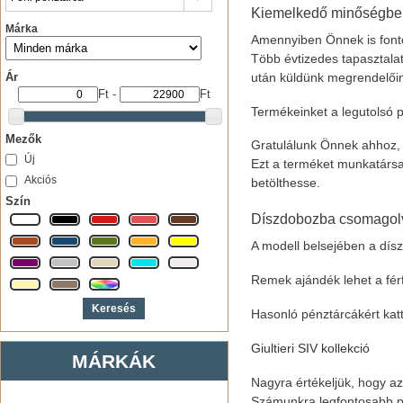
Kiemelkedő minőségben 
Márka
Amennyiben Önnek is fonto
Több évtizedes tapasztalat
után küldünk megrendelői
Ár
Ft
-
Ft
Termékeinket a legutolsó p
Mezők
Gratulálunk Önnek ahhoz, h
Új
Ezt a terméket munkatársa
Akciós
betölthesse.
Szín
Díszdobozba csomagol
A modell belsejében a dísz
Remek ajándék lehet a férf
Hasonló pénztárcákért katti
Giultieri SIV kollekció
MÁRKÁK
Nagyra értékeljük, hogy a
Számunkra legfontosabb pr