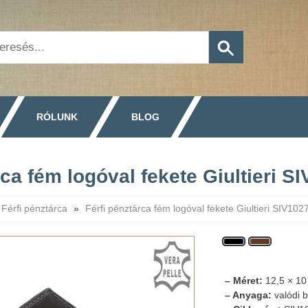
RÓLUNK
BLOG
rca fém logóval fekete Giultieri S
Férfi pénztárca
»
Férfi pénztárca fém logóval fekete Giultieri SIV102
– Méret:
12,5 × 10
– Anyaga:
valódi b