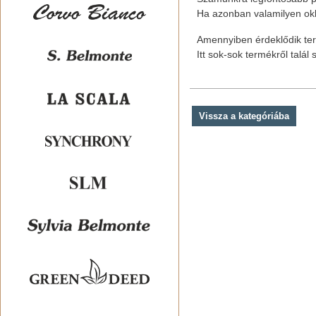
Ha azonban valamilyen okbó
Amennyiben érdeklődik ter
Itt sok-sok termékről talá
Vissza a kategóriába