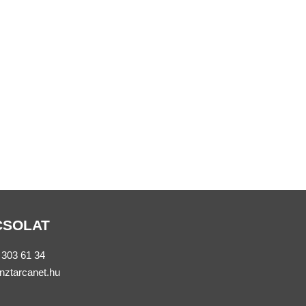
CSOLAT
 303 61 34
nztarcanet.hu