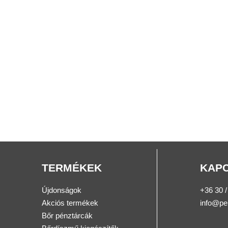
TERMÉKEK
KAP
Újdonságok
+36 30 /
Akciós termékek
info@pe
Bőr pénztárcák