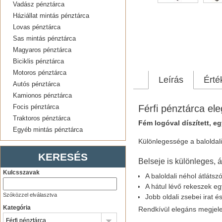
Vadász pénztárca
Háziállat mintás pénztárca
Lovas pénztárca
Sas mintás pénztárca
Magyaros pénztárca
Biciklis pénztárca
Motoros pénztárca
Leírás
Érté
Autós pénztárca
Kamionos pénztárca
Férfi pénztárca el
Focis pénztárca
Traktoros pénztárca
Fém logóval díszített, eg
Egyéb mintás pénztárca
Különlegessége a baloldali
KERESÉS
Belseje is különleges,
Kulcsszavak
A baloldali néhol átlátsz
A hátul lévő rekeszek eg
Szóközzel elválasztva
Jobb oldali zsebei irat 
Kategória
Rendkívül elegáns megjele