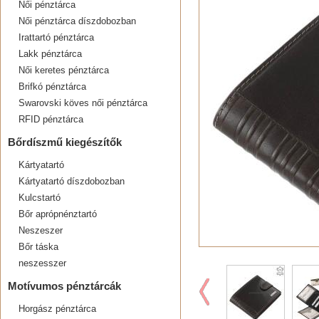
Női pénztárca
Női pénztárca díszdobozban
Irattartó pénztárca
Lakk pénztárca
Női keretes pénztárca
Brifkó pénztárca
Swarovski köves női pénztárca
RFID pénztárca
Bőrdíszmű kiegészítők
Kártyatartó
Kártyatartó díszdobozban
Kulcstartó
Bőr aprópnénztartó
Neszeszer
Bőr táska
neszesszer
Motívumos pénztárcák
Horgász pénztárca