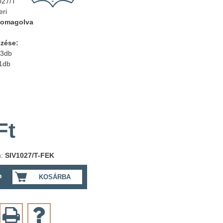
027/T
eri
somagolva
ezése:
3db
1db
Ft
m:
SIV1027/T-FEK
b
KOSÁRBA