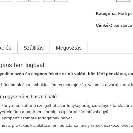
Kategória:
Férfi p
Címkék:
pénztárca
kelés
Szállítás
Megosztás
egáns fém logóval
yedien szép és elegáns fekete színű valódi bőr, férfi pénztárca, am
 bőridomok és a jobboldali fémes márkajelzés, valamint a varrás, ami k
 ám egyszerűen használható:
ó kártya- és irattartó szolgálhat akár fényképes igazolványok tárolására.
yértelműen a papírpénztartók, a cipzárral zárhatóval együtt.
és aprópénz számára tartogatnak helyet.
nésű, praktikus kialakítású férfi pénztárca, mely remek eszköze lehet