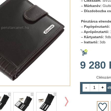
– Cikkszám:
SIV1
– Márkanév:
Giulti
– Díszdobozba c
Pénztárca elrend
– Papírpénztartó:
– Aprópénztartó:
– Kártyatartó:
9db
– Irattartó:
3db
9 280 
Cikkszá
d