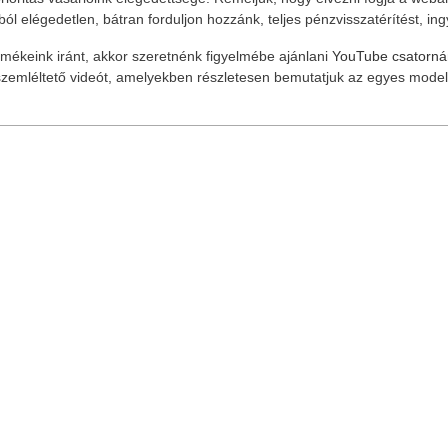
l elégedetlen, bátran forduljon hozzánk, teljes pénzvisszatérítést, ingy
mékeink iránt, akkor szeretnénk figyelmébe ajánlani
YouTube csatornán
l szemléltető videót, amelyekben részletesen bemutatjuk az egyes model