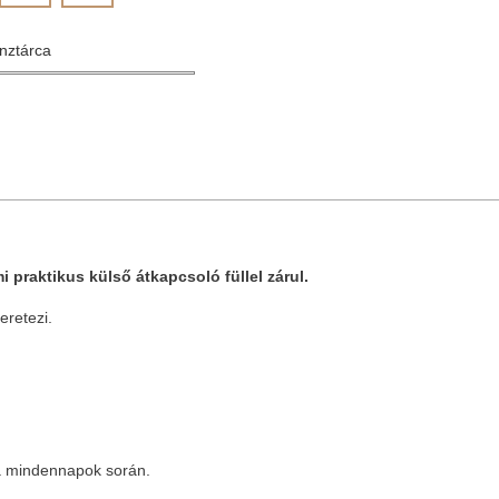
énztárca
i praktikus külső átkapcsoló füllel zárul.
eretezi.
 a mindennapok során.