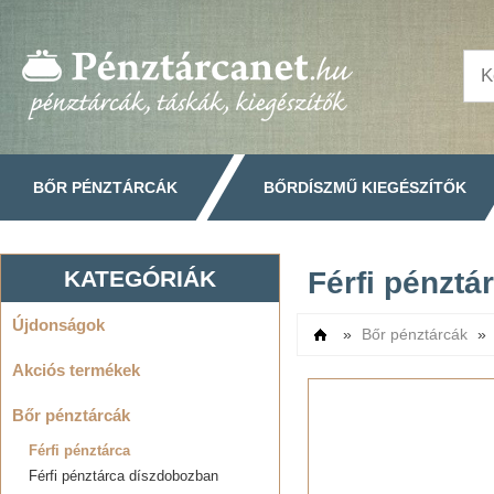
BŐR PÉNZTÁRCÁK
BŐRDÍSZMŰ KIEGÉSZÍTŐK
KATEGÓRIÁK
Férfi pénztá
Újdonságok
»
Bőr pénztárcák
»
Címlap
Akciós termékek
Bőr pénztárcák
Férfi pénztárca
Férfi pénztárca díszdobozban