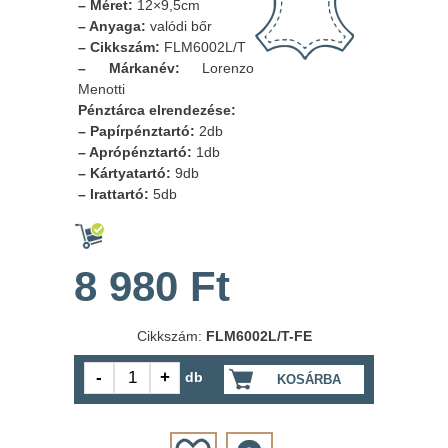
– Méret:
12×9,5cm
– Anyaga:
valódi bőr
– Cikkszám:
FLM6002L/T
– Márkanév:
Lorenzo
Menotti
Pénztárca elrendezése:
– Papírpénztartó:
2db
– Aprópénztartó:
1db
– Kártyatartó:
9db
– Irattartó:
5db
8 980 Ft
Cikkszám:
FLM6002L/T-FE
db
KOSÁRBA