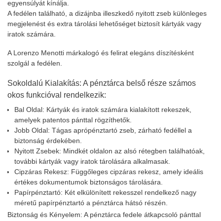
egyensúlyát kínálja.
A fedélen található, a dizájnba illeszkedő nyitott zseb különleges
megjelenést és extra tárolási lehetőséget biztosít kártyák vagy
iratok számára.
A Lorenzo Menotti márkalogó és felirat elegáns díszítésként
szolgál a fedélen.
Sokoldalú Kialakítás: A pénztárca belső része számos
okos funkcióval rendelkezik:
Bal Oldal: Kártyák és iratok számára kialakított rekeszek,
amelyek patentos pánttal rögzíthetők.
Jobb Oldal: Tágas aprópénztartó zseb, zárható fedéllel a
biztonság érdekében.
Nyitott Zsebek: Mindkét oldalon az alsó rétegben találhatóak,
további kártyák vagy iratok tárolására alkalmasak.
Cipzáras Rekesz: Függőleges cipzáras rekesz, amely ideális
értékes dokumentumok biztonságos tárolására.
Papírpénztartó: Két elkülönített rekesszel rendelkező nagy
méretű papírpénztartó a pénztárca hátsó részén.
Biztonság és Kényelem: A pénztárca fedele átkapcsoló pánttal