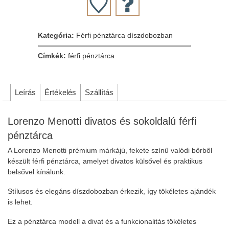
Kategória:
Férfi pénztárca díszdobozban
Címkék:
férfi pénztárca
Leírás
Értékelés
Szállítás
Lorenzo Menotti divatos és sokoldalú férfi
pénztárca
A Lorenzo Menotti prémium márkájú, fekete színű valódi bőrből
készült férfi pénztárca, amelyet divatos külsővel és praktikus
belsővel kínálunk.
Stílusos és elegáns díszdobozban érkezik, így tökéletes ajándék
is lehet.
Ez a pénztárca modell a divat és a funkcionalitás tökéletes