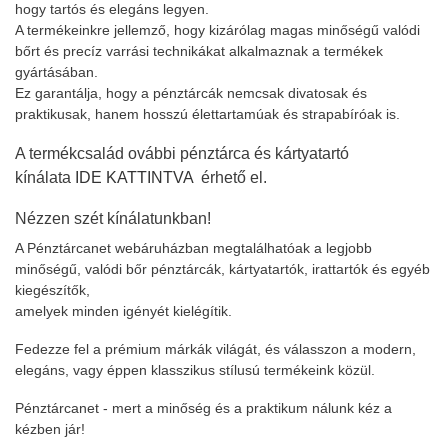
hogy tartós és elegáns legyen.
A termékeinkre jellemző, hogy kizárólag magas minőségű valódi
bőrt és precíz varrási technikákat alkalmaznak a termékek
gyártásában.
Ez garantálja, hogy a pénztárcák nemcsak divatosak és
praktikusak, hanem hosszú élettartamúak és strapabíróak is.
A termékcsalád ovábbi pénztárca és kártyatartó
kínálata
IDE KATTINTVA
érhető el.
Nézzen szét kínálatunkban!
A Pénztárcanet webáruházban megtalálhatóak a legjobb
minőségű, valódi bőr pénztárcák, kártyatartók, irattartók és egyéb
kiegészítők,
amelyek minden igényét kielégítik.
Fedezze fel a prémium márkák világát, és válasszon a modern,
elegáns, vagy éppen klasszikus stílusú termékeink közül.
Pénztárcanet - mert a minőség és a praktikum nálunk kéz a
kézben jár!