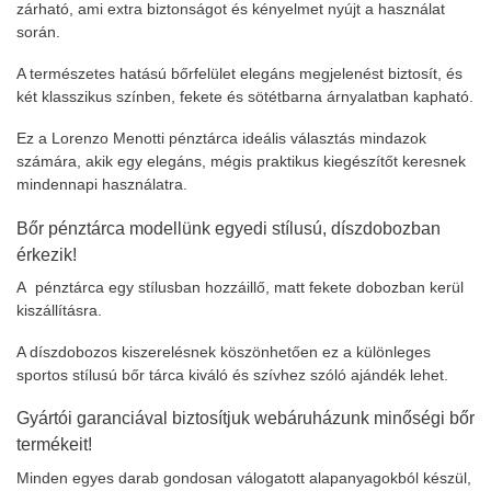
zárható, ami extra biztonságot és kényelmet nyújt a használat
során.
A természetes hatású bőrfelület elegáns megjelenést biztosít, és
két klasszikus színben, fekete és sötétbarna árnyalatban kapható.
Ez a Lorenzo Menotti pénztárca ideális választás mindazok
számára, akik egy elegáns, mégis praktikus kiegészítőt keresnek
mindennapi használatra.
Bőr pénztárca modellünk egyedi stílusú, díszdobozban
érkezik!
A pénztárca egy stílusban hozzáillő, matt fekete dobozban kerül
kiszállításra.
A díszdobozos kiszerelésnek köszönhetően ez a különleges
sportos stílusú bőr tárca kiváló és szívhez szóló ajándék lehet.
Gyártói garanciával biztosítjuk webáruházunk minőségi bőr
termékeit!
Minden egyes darab gondosan válogatott alapanyagokból készül,