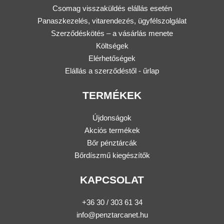
Csomag visszaküldés elállás esetén
Panaszkezelés, vitarendezés, ügyfélszolgálat
Szerződéskötés – a vásárlás menete
Költségek
Elérhetőségek
Elállás a szerződéstől - űrlap
TERMÉKEK
Újdonságok
Akciós termékek
Bőr pénztárcák
Bőrdíszmű kiegészítők
KAPCSOLAT
+36 30 / 303 61 34
info@penztarcanet.hu