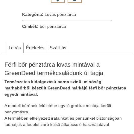
Kategória:
Lovas pénztárca
Címkék:
bőr pénztárca
Leírás
Értékelés
Szállítás
Férfi bőr pénztárca lovas mintával a
GreenDeed termékcsaládunk új tagja
Természetes kidolgozású barna színű, minőségi
marhabőrből készült GreenDeed márkájú férfi bőr pénztárca
egyedi mintával.
A modell bőrének felületébe egy ló grafikai mintája került
benyomásra.
A termékben elhelyezett iratainkat és pénzünket biztonságban
tudhatjuk a fedelet záró külső átkapcsoló használatával.