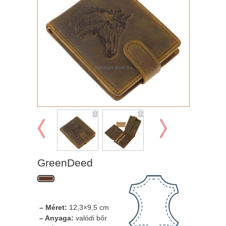
GreenDeed
– Méret:
12,3×9,5 cm
– Anyaga:
valódi bőr