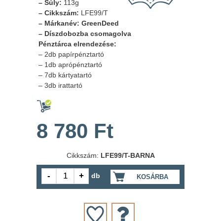
– Súly:
113g
– Cikkszám:
LFE99/T
– Márkanév: GreenDeed
– Díszdobozba csomagolva
Pénztárca elrendezése:
– 2db papírpénztartó
– 1db aprópénztartó
– 7db kártyatartó
– 3db irattartó
8 780 Ft
Cikkszám:
LFE99/T-BARNA
db
KOSÁRBA