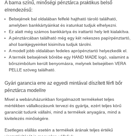
A barna színű, minőségi pénztárca praktikus belső
elrendezésű:
Belsejének bal oldalában felfelé hajtható tároló található,
amelyben bankkártyáinkat és iratunkat tudjuk elhelyezni.
Ez alatt még számos bankkártya és irattartó hely lett kialakítva.
A pénztárcában található még egy két rekeszes papírpénztartó,
ahol bankjegyeinket kisimítva tudjuk tárolni.
A modell jobb oldalában fedeles aprópénztartó helyezkedik el.
A termék belsejének bőrébe egy HAND MADE logó, valamint a
bőrszimbólum került benyomásra, melynek belsejében VERA
PELLE szöveg található.
Gyári garancia erre az egyedi mintával díszített férfi bőr
pénztárca modellre
Mivel a webáruházunkban forgalmazott termékeket teljes
mértékben vállalkozásunk tervezi és gyártja, ezért teljes körű
garanciát tudunk vállalni, mind a termékek anyagára, mind a
kivitelezés minőségére.
Esetleges elállás esetén a termékek árának teljes értékű