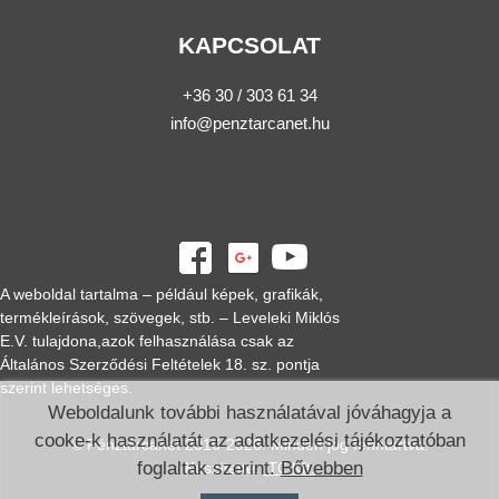
KAPCSOLAT
+36 30 / 303 61 34
info@penztarcanet.hu
A weboldal tartalma – például képek, grafikák,
termékleírások, szövegek, stb. – Leveleki Miklós
E.V. tulajdona,azok felhasználása csak az
Általános Szerződési Feltételek 18. sz. pontja
szerint lehetséges.
Weboldalunk további használatával jóváhagyja a
cooke-k használatát az adatkezelési tájékoztatóban
© Pénztárcanet 2016-2026. Minden jog fenntartva.
foglaltak szerint.
Bővebben
Készítette:
ITC Kft.