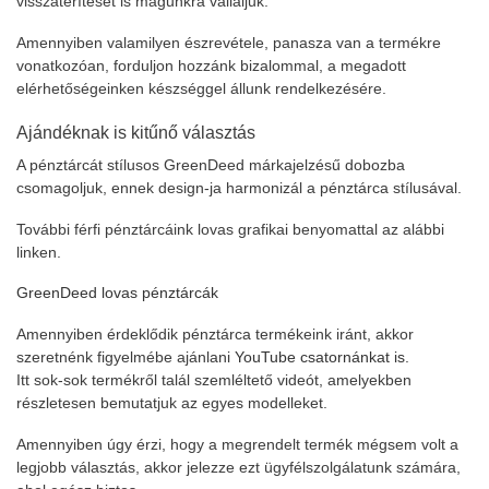
visszatérítését is magunkra vállaljuk.
Amennyiben valamilyen észrevétele, panasza van a termékre
vonatkozóan, forduljon hozzánk bizalommal, a megadott
elérhetőségeinken készséggel állunk rendelkezésére.
Ajándéknak is kitűnő választás
A pénztárcát stílusos GreenDeed márkajelzésű dobozba
csomagoljuk, ennek design-ja harmonizál a pénztárca stílusával.
További férfi pénztárcáink lovas grafikai benyomattal az alábbi
linken.
GreenDeed lovas pénztárcák
Amennyiben érdeklődik pénztárca termékeink iránt, akkor
szeretnénk figyelmébe ajánlani
YouTube csatornánkat is.
Itt sok-sok termékről talál szemléltető videót, amelyekben
részletesen bemutatjuk az egyes modelleket.
Amennyiben úgy érzi, hogy a megrendelt termék mégsem volt a
legjobb választás, akkor jelezze ezt ügyfélszolgálatunk számára,