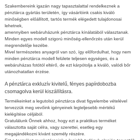
Szakembereink igazán nagy tapasztalattal rendelkeznek a
pénztárca gyártás területén, így vásárlóink csakis kiváló
minőségben előállított, tartós termék elégedett tulajdonosai
lehetnek,
amennyiben webáruházunk pénztárca kínálatából választanak.
Minden egyes modell szigorú minőség-ellenőrzés után kerül
megrendelője kezébe.
Mivel természetes anyagról van szó, így előfordulhat, hogy nem
minden pénztárca modell felülete teljesen egységes, és a
webáruházas fotótól eltérő, de ezt kárpótolja a kiváló, valódi bőr
utánozhatatlan érzése.
A pénztárca exkluzív kivitelű, fényes papírdobozba
csomagolva kerül kiszállításra.
Termékeinket a legutolsó pénztárca divat figyelembe vételével
tervezzük meg vevőink igényeinek legteljesebb mértékű
kielégítése céljából.
Gratulálunk Önnek ahhoz, hogy ezt a praktikus terméket
választotta saját célra, vagy szerettei, esetleg egy
megajándékozni kívánt személy részére.