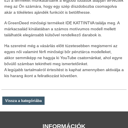
Ezt a terméket munkatársaink a legjobb tudásuk alapján tervezték
meg az Ön számára, hogy egy szép díszdobozba csomagolva
akár a tökéletes ajándék funkciót is betölthesse.
A GreenDeed minőségi termékeit
IDE KATTINTVA
találja meg. A
márkacsalád kínálatában a számos motívumos modell mellett
találhatók elegánsabb külsővel rendelkező darabok is.
Ha szeretné még a vásárlás előtt tüzetesebben megismerni az
egyes női valamint férfi minőségi bőr pénztárca modelleket,
akkor semmiképp ne hagyja ki
YouTube csatornánkat
, ahol egyre
bővülő számban tekintheti meg ismertetőinket.
A legújabb tartalmakról értesítést is kaphat amennyiben aktiválja a
kis harang ikont a feliratkozást követően.
Vissza a kategóriába
INFORMÁCIÓK