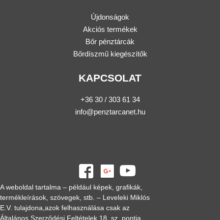
Újdonságok
Akciós termékek
Bőr pénztárcák
Bőrdíszmű kiegészítők
KAPCSOLAT
+36 30 / 303 61 34
info@penztarcanet.hu
A weboldal tartalma – például képek, grafikák,
termékleírások, szövegek, stb. – Leveleki Miklós
E.V. tulajdona,azok felhasználása csak az
Általános Szerződési Feltételek 18. sz. pontja