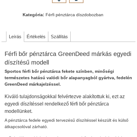
Kategória:
Férfi pénztárca díszdobozban
Leírás
Értékelés
Szállítás
Férfi bőr pénztárca GreenDeed márkás egyedi
díszítésű modell
Sportos férfi bőr pénztárca fekete színben, minőségi
természetes hatású valódi bőr alapanyagból gyártva, fedelén
GreenDeed márkajelzéssel.
Kiváló tulajdonságokkal felvértezve alakítottuk ki, ezt az
egyedi díszítéssel rendelkező férfi bőr pénztárca
modellünket.
A pénztárca fedele egyedi tervezésű díszítéssel készült és külső
átkapcsolóval zárható.