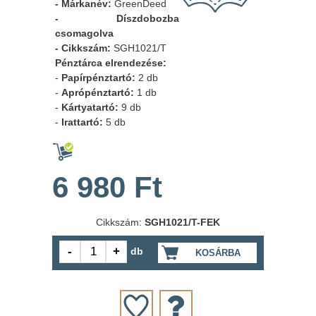
- Márkanév:
GreenDeed
- Díszdobozba
csomagolva
- Cikkszám:
SGH1021/T
Pénztárca elrendezése:
-
Papírpénztartó:
2 db
-
Aprópénztartó:
1 db
-
Kártyatartó:
9 db
-
Irattartó:
5 db
6 980 Ft
Cikkszám:
SGH1021/T-FEK
db
KOSÁRBA