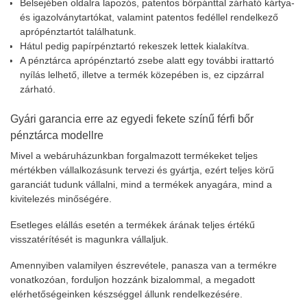
Belsejében oldalra lapozós, patentos bőrpánttal zárható kártya-
és igazolványtartókat, valamint patentos fedéllel rendelkező
aprópénztartót találhatunk.
Hátul pedig papírpénztartó rekeszek lettek kialakítva.
A pénztárca aprópénztartó zsebe alatt egy további irattartó
nyílás lelhető, illetve a termék közepében is, ez cipzárral
zárható.
Gyári garancia erre az egyedi fekete színű férfi bőr
pénztárca modellre
Mivel a webáruházunkban forgalmazott termékeket teljes
mértékben vállalkozásunk tervezi és gyártja, ezért teljes körű
garanciát tudunk vállalni, mind a termékek anyagára, mind a
kivitelezés minőségére.
Esetleges elállás esetén a termékek árának teljes értékű
visszatérítését is magunkra vállaljuk.
Amennyiben valamilyen észrevétele, panasza van a termékre
vonatkozóan, forduljon hozzánk bizalommal, a megadott
elérhetőségeinken készséggel állunk rendelkezésére.