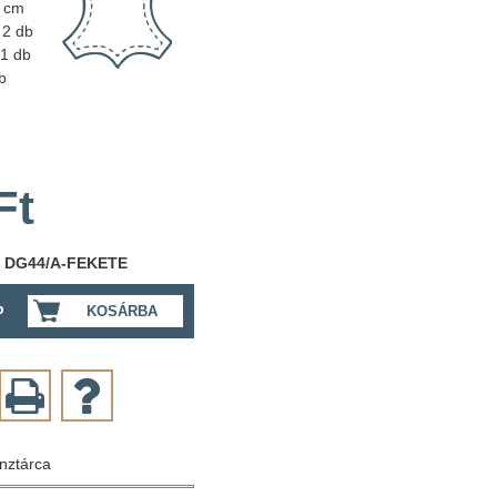
2 cm
2 db
1 db
b
Ft
:
DG44/A-FEKETE
b
KOSÁRBA
énztárca