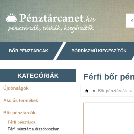
BŐR PÉNZTÁRCÁK
BŐRDÍSZMŰ KIEGÉSZÍTŐK
KATEGÓRIÁK
Férfi bőr pé
Újdonságok
»
Bőr pénztárcák
»
Címlap
Akciós termékek
Bőr pénztárcák
Férfi pénztárca
Férfi pénztárca díszdobozban