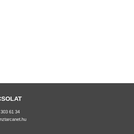
CSOLAT
 303 61 34
nztarcanet.hu