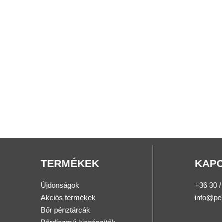
TERMÉKEK
KAP
Újdonságok
+36 30 /
Akciós termékek
info@pe
Bőr pénztárcák