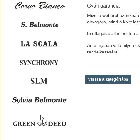
Gyári garancia
Mivel a webáruházunkban fo
anyagára, mind a kivitele
Esetleges elállás esetén a 
Amennyiben valamilyen ész
rendelkezésére.
Vissza a kategóriába