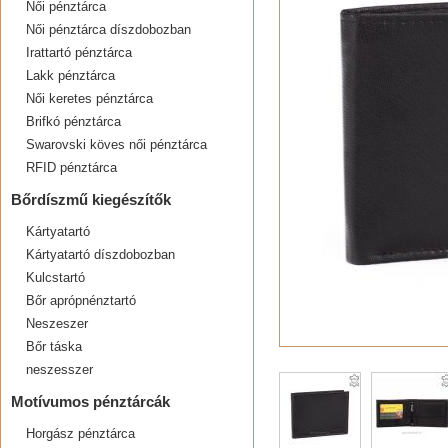
Női pénztárca
Női pénztárca díszdobozban
Irattartó pénztárca
Lakk pénztárca
Női keretes pénztárca
Brifkó pénztárca
Swarovski köves női pénztárca
RFID pénztárca
Bőrdíszmű kiegészítők
Kártyatartó
Kártyatartó díszdobozban
Kulcstartó
Bőr aprópnénztartó
Neszeszer
Bőr táska
neszesszer
Motívumos pénztárcák
Horgász pénztárca