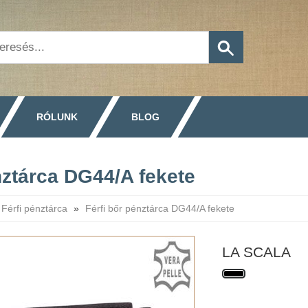
RÓLUNK
BLOG
nztárca DG44/A fekete
Férfi pénztárca
»
Férfi bőr pénztárca DG44/A fekete
LA SCALA