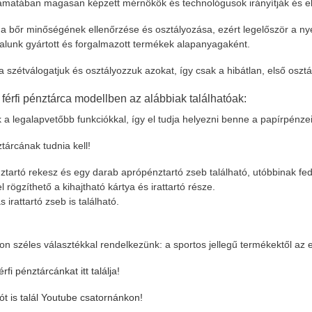
amatában magasan képzett mérnökök és technológusok irányítják és elle
 bőr minőségének ellenőrzése és osztályozása, ezért legelőször a nyer
talunk gyártott és forgalmazott termékek alapanyagaként.
ra szétválogatjuk és osztályozzuk azokat, így csak a hibátlan, első os
 férfi pénztárca modellben az alábbiak találhatóak:
a legalapvetőbb funkciókkal, így el tudja helyezni benne a papírpénzeit,
tárcának tudnia kell!
ztartó rekesz és egy darab aprópénztartó zseb található, utóbbinak fede
l rögzíthető a kihajtható kártya és irattartó része.
irattartó zseb is található.
on széles választékkal rendelkezünk: a sportos jellegű termékektől az e
fi pénztárcánkat itt találja!
t is talál Youtube csatornánkon!