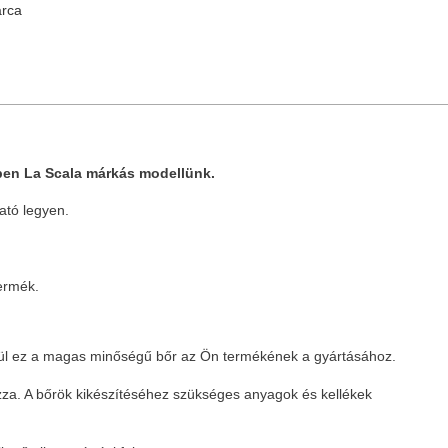
árca
nben La Scala márkás modellünk.
ató legyen.
termék.
szül ez a magas minőségű bőr az Ön termékének a gyártásához.
zza. A bőrök kikészítéséhez szükséges anyagok és kellékek