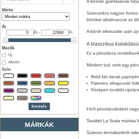
A termék gyártásának foly
Márka
Számunkra nagyon fontos a
bőröket alkalmazzuk az ál
Ár
A bőrök elkészülte után új
Ft
-
Ft
A klasszikus kialakítású
Mezők
Ez a pénztárca rendelkezik 
Új
Akciós
Mindent tud, amit egy pénz
Szín
Belül két darab papírpén
Patentos átkapcsoló fülle
Középen további cipzáras 
Férfi pénztárcáinkból nagy
További La Scala márkás fér
MÁRKÁK
Számos termékünkről videó