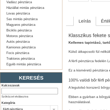
Vadász pénztárca
Háziállat mintás pénztárca
Lovas pénztárca
Sas mintás pénztárca
Leírás
Érté
Magyaros pénztárca
Biciklis pénztárca
Klasszikus fekete s
Motoros pénztárca
Autós pénztárca
Kellemes tapintású, tart
Kamionos pénztárca
Külső átkapcsoló fül nélkü
Focis pénztárca
Traktoros pénztárca
A férfi pénztárca fedelén 
Egyéb mintás pénztárca
Ez a kisméretű pénztárca e
KERESÉS
100% valódi bőr férfi pé
Kulcsszavak
A legutolsó korszerű bőrg
Ebben a gyárban a bőrgyár
Szóközzel elválasztva
használatával.
Kategória