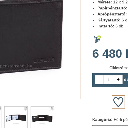
Mérete:
12 x 9.
Papírpénztartó:
Aprópénztartó:
Kártyatartó:
6 d
Irattartó:
6 db
6 480 
Cikkszám
d
Kategória:
Férfi p