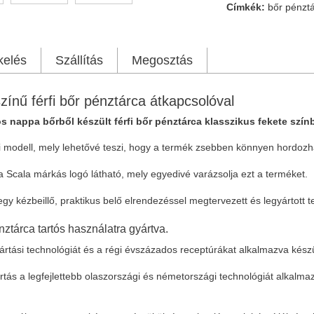
Címkék:
bőr pénzt
kelés
Szállítás
Megosztás
zínű férfi bőr pénztárca átkapcsolóval
ós nappa bőrből készült férfi bőr pénztárca klasszikus fekete szí
li modell, mely lehetővé teszi, hogy a termék zsebben könnyen hordozh
La Scala márkás logó látható, mely egyedivé varázsolja ezt a terméket.
gy kézbeillő, praktikus belő elrendezéssel megtervezett és legyártott 
nztárca tartós használatra gyártva.
yártási technológiát és a régi évszázados receptúrákat alkalmazva ké
tás a legfejlettebb olaszországi és németországi technológiát alkalma