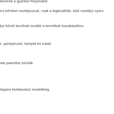
nőrzik a gyártási folyamatot.
s bőröket osztályozzuk, csak a legkiválóbb, első osztályú nyers
ztályú bőrök kerülnek tovább a termékek kiszabásához.
 aprópénzeit, kártyáit és iratait.
le patenttal záródik.
legáns kivitelezésű modellekig.