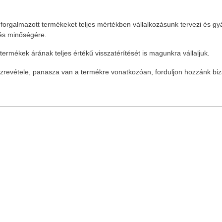
rgalmazott termékeket teljes mértékben vállalkozásunk tervezi és gyárt
zés minőségére.
termékek árának teljes értékű visszatérítését is magunkra vállaljuk.
revétele, panasza van a termékre vonatkozóan, forduljon hozzánk bi