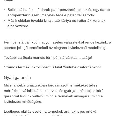
Belül található kettő darab papírpénztartó rekesz és egy darab
aprópénztartó zseb, melynek fedele patenttal záródik.
Másik oldalán további kihajtható kártya és irattartók kerültek
elhelyezésre.
Férfi pénztárcáinkból nagyon széles választékkal rendelkezünk: a
sportos jellegű termékektől az elegáns kivitelezésű modellekig.
További La Scala márkás férfi pénztárcánkat itt találja!
Számos termékünkről videót is talál Youtube csatornánkon!
Gyári garancia
Mivel a webáruházunkban forgalmazott termékeket teljes
mértékben vállalkozásunk tervezi és gyártja, ezért teljes körű
garanciát tudunk vállalni, mind a termékek anyagára, mind a
kivitelezés minőségére.
Esetleges elállás esetén a termékek árának teljes értékű