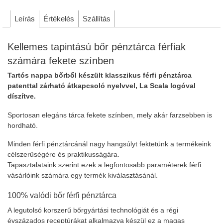
Leírás
Értékelés
Szállítás
Kellemes tapintású bőr pénztárca férfiak
számára fekete színben
Tartós nappa bőrből készült klasszikus férfi pénztárca
patenttal zárható átkapcsoló nyelvvel, La Scala logóval
díszítve.
Sportosan elegáns tárca fekete színben, mely akár farzsebben is
hordható.
Minden férfi pénztárcánál nagy hangsúlyt fektetünk a termékeink
célszerűségére és praktikusságára.
Tapasztalataink szerint ezek a legfontosabb paraméterek férfi
vásárlóink számára egy termék kiválasztásánál.
100% valódi bőr férfi pénztárca
A legutolsó korszerű bőrgyártási technológiát és a régi
évszázados receptúrákat alkalmazva készül ez a magas