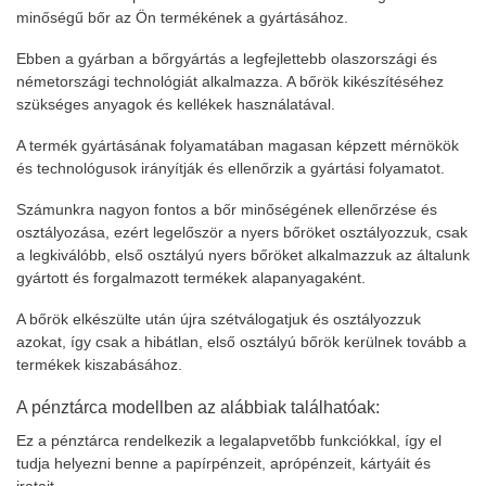
minőségű bőr az Ön termékének a gyártásához.
Ebben a gyárban a bőrgyártás a legfejlettebb olaszországi és
németországi technológiát alkalmazza. A bőrök kikészítéséhez
szükséges anyagok és kellékek használatával.
A termék gyártásának folyamatában magasan képzett mérnökök
és technológusok irányítják és ellenőrzik a gyártási folyamatot.
Számunkra nagyon fontos a bőr minőségének ellenőrzése és
osztályozása, ezért legelőször a nyers bőröket osztályozzuk, csak
a legkiválóbb, első osztályú nyers bőröket alkalmazzuk az általunk
gyártott és forgalmazott termékek alapanyagaként.
A bőrök elkészülte után újra szétválogatjuk és osztályozzuk
azokat, így csak a hibátlan, első osztályú bőrök kerülnek tovább a
termékek kiszabásához.
A pénztárca modellben az alábbiak találhatóak:
Ez a pénztárca rendelkezik a legalapvetőbb funkciókkal, így el
tudja helyezni benne a papírpénzeit, aprópénzeit, kártyáit és
iratait.