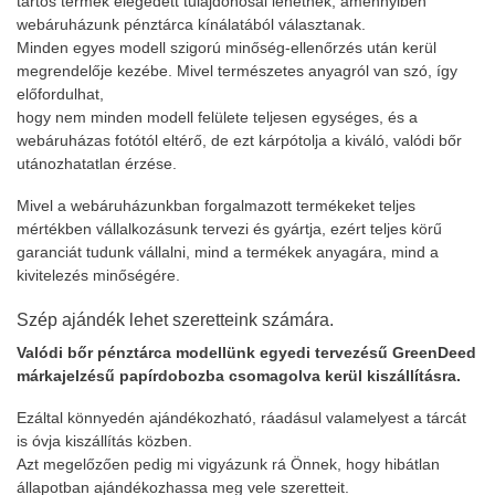
tartós termék elégedett tulajdonosai lehetnek, amennyiben
webáruházunk pénztárca kínálatából választanak.
Minden egyes modell szigorú minőség-ellenőrzés után kerül
megrendelője kezébe. Mivel természetes anyagról van szó, így
előfordulhat,
hogy nem minden modell felülete teljesen egységes, és a
webáruházas fotótól eltérő, de ezt kárpótolja a kiváló, valódi bőr
utánozhatatlan érzése.
Mivel a webáruházunkban forgalmazott termékeket teljes
mértékben vállalkozásunk tervezi és gyártja, ezért teljes körű
garanciát tudunk vállalni, mind a termékek anyagára, mind a
kivitelezés minőségére.
Szép ajándék lehet szeretteink számára.
Valódi bőr pénztárca modellünk egyedi tervezésű GreenDeed
márkajelzésű papírdobozba csomagolva kerül kiszállításra.
Ezáltal könnyedén ajándékozható, ráadásul valamelyest a tárcát
is óvja kiszállítás közben.
Azt megelőzően pedig mi vigyázunk rá Önnek, hogy hibátlan
állapotban ajándékozhassa meg vele szeretteit.