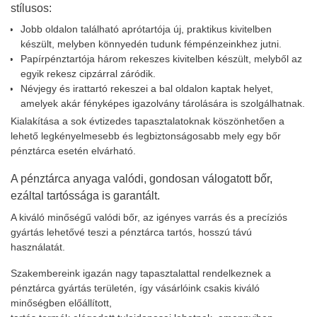
stílusos:
Jobb oldalon található aprótartója új, praktikus kivitelben
készült, melyben könnyedén tudunk fémpénzeinkhez jutni.
Papírpénztartója három rekeszes kivitelben készült, melyből az
egyik rekesz cipzárral záródik.
Névjegy és irattartó rekeszei a bal oldalon kaptak helyet,
amelyek akár fényképes igazolvány tárolására is szolgálhatnak.
Kialakítása a sok évtizedes tapasztalatoknak köszönhetően a
lehető legkényelmesebb és legbiztonságosabb mely egy bőr
pénztárca esetén elvárható.
A pénztárca anyaga valódi, gondosan válogatott bőr,
ezáltal tartóssága is garantált.
A kiváló minőségű valódi bőr, az igényes varrás és a precíziós
gyártás lehetővé teszi a pénztárca tartós, hosszú távú
használatát.
Szakembereink igazán nagy tapasztalattal rendelkeznek a
pénztárca gyártás területén, így vásárlóink csakis kiváló
minőségben előállított,