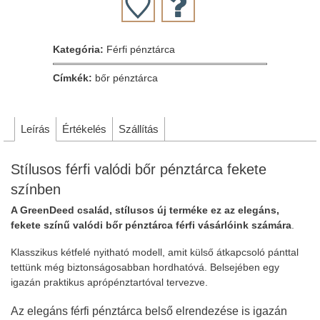
Kategória:
Férfi pénztárca
Címkék:
bőr pénztárca
Leírás
Értékelés
Szállítás
Stílusos férfi valódi bőr pénztárca fekete
színben
A GreenDeed család, stílusos új terméke ez az elegáns,
fekete színű valódi bőr pénztárca férfi vásárlóink számára
.
Klasszikus kétfelé nyitható modell, amit külső átkapcsoló pánttal
tettünk még biztonságosabban hordhatóvá. Belsejében egy
igazán praktikus aprópénztartóval tervezve.
Az elegáns férfi pénztárca belső elrendezése is igazán