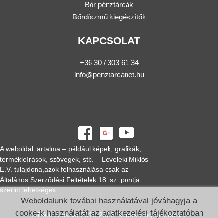
Bőr pénztárcák
Bőrdíszmű kiegészítők
KAPCSOLAT
+36 30 / 303 61 34
info@penztarcanet.hu
A weboldal tartalma – például képek, grafikák,
termékleírások, szövegek, stb. – Leveleki Miklós
E.V. tulajdona,azok felhasználása csak az
Általános Szerződési Feltételek 18. sz. pontja
szerint lehetséges.
Weboldalunk további használatával jóváhagyja a
cooke-k használatát az adatkezelési tájékoztatóban
© Pénztárcanet 2016-2026. Minden jog fenntartva.