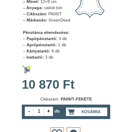
– Méret:
12×9 cm
– Anyaga:
valódi bőr
– Cikkszám:
PA09/T
– Márkanév:
GreenDeed
Pénztárca elrendezése:
–
Papírpénztartó:
3 db
–
Aprópénztartó:
1 db
–
Kártyatartó:
6 db
–
Irattartó:
3 db
10 870 Ft
Cikkszám:
PA09/T-FEKETE
db
KOSÁRBA