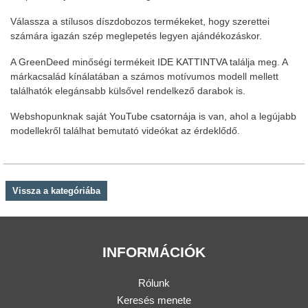
Válassza a stílusos díszdobozos termékeket, hogy szerettei
számára igazán szép meglepetés legyen ajándékozáskor.
A GreenDeed minőségi termékeit
IDE KATTINTVA
találja meg. A
márkacsalád kínálatában a számos motívumos modell mellett
találhatók elegánsabb külsővel rendelkező darabok is.
Webshopunknak saját
YouTube csatornája
is van, ahol a legújabb
modellekről találhat bemutató videókat az érdeklődő.
Vissza a kategóriába
INFORMÁCIÓK
Rólunk
Keresés menete