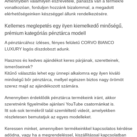
Amennyiben valamilyen észrevétele, panasza van a termékre
vonatkozóan, forduljon hozzánk bizalommal, a megadott
elérhetőségeinken készséggel állunk rendelkezésére.
Kellemes meglepetés egy ilyen kiemelkedő minőségű,
prémium kategóriás pénztárca modell
A pénztárcához ízléses, fényes felületű CORVO BIANCO
LUXURY logós díszdobozt adunk.
Hasznos és kedves ajándékot keres párjának, szeretteinek,
ismerőseinek?
Kitűnő választás lehet egy ünnepi alkalomra egy ilyen kiváló
minőségű bőr pénztárca, mellyel egészen biztos nagy örömöt
szerez majd az ajándékozott számára.
Amennyiben érdeklődik pénztárca termékeink iránt, akkor
szeretnénk figyelmébe ajánlani
YouTube csatornánkat is.
Itt sok-sok termékről talál szemléltető videót, amelyekben
részletesen bemutatjuk az egyes modelleket.
Keressen minket, amennyiben termékeinkkel kapcsolatos kérdése
adódna, vagy ha a megrendeléssel, kiszállítással kapcsolatban