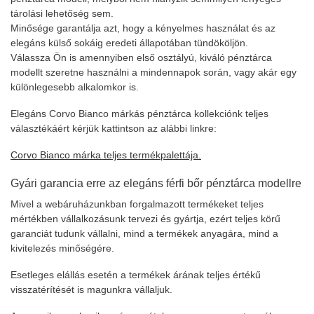
tárolási lehetőség sem.
Minősége garantálja azt, hogy a kényelmes használat és az
elegáns külső sokáig eredeti állapotában tündököljön.
Válassza Ön is amennyiben első osztályú, kiváló pénztárca
modellt szeretne használni a mindennapok során, vagy akár egy
különlegesebb alkalomkor is.
Elegáns Corvo Bianco márkás pénztárca kollekciónk teljes
választékáért kérjük kattintson az alábbi linkre:
Corvo Bianco márka teljes termékpalettája.
Gyári garancia erre az elegáns férfi bőr pénztárca modellre
Mivel a webáruházunkban forgalmazott termékeket teljes
mértékben vállalkozásunk tervezi és gyártja, ezért teljes körű
garanciát tudunk vállalni, mind a termékek anyagára, mind a
kivitelezés minőségére.
Esetleges elállás esetén a termékek árának teljes értékű
visszatérítését is magunkra vállaljuk.