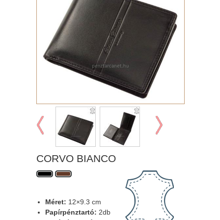
CORVO BIANCO
Méret:
12×9.3 cm
Papírpénztartó:
2db