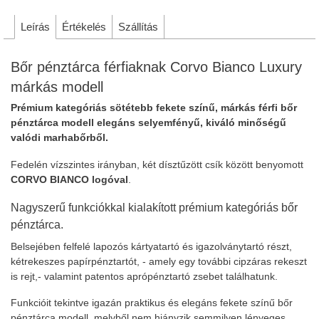
Leírás
Értékelés
Szállítás
Bőr pénztárca férfiaknak Corvo Bianco Luxury
márkás modell
Prémium kategóriás sötétebb fekete színű, márkás férfi bőr
pénztárca modell elegáns selyemfényű, kiváló minőségű
valódi marhabőrből.
Fedelén vízszintes irányban, két dísztűzött csík között benyomott
CORVO BIANCO logóval
.
Nagyszerű funkciókkal kialakított prémium kategóriás bőr
pénztárca.
Belsejében felfelé lapozós kártyatartó és igazolványtartó részt,
kétrekeszes papírpénztartót, - amely egy további cipzáras rekeszt
is rejt,- valamint patentos aprópénztartó zsebet találhatunk.
Funkcióit tekintve igazán praktikus és elegáns fekete színű bőr
pénztárca modell, melyből nem hiányzik semmilyen lényeges