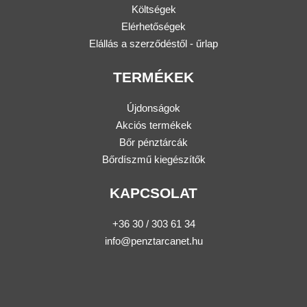
Költségek
Elérhetőségek
Elállás a szerződéstől - űrlap
TERMÉKEK
Újdonságok
Akciós termékek
Bőr pénztárcák
Bőrdíszmű kiegészítők
KAPCSOLAT
+36 30 / 303 61 34
info@penztarcanet.hu