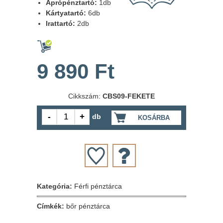
Aprópénztartó:
1db
Kártyatartó:
6db
Irattartó:
2db
9 890 Ft
Cikkszám:
CBS09-FEKETE
db
KOSÁRBA
Kategória:
Férfi pénztárca
Címkék:
bőr pénztárca