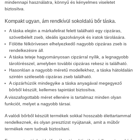
mindennapi használatra, könnyű és kényelmes viseletet
biztosítva.
Kompakt ugyan, ám rendkívül sokoldalú bőr táska.
A táska elején a márkafelirat felett található egy cipzáras,
szövetbélelt zseb, ideális igazolványok és iratok tárolására.
Fölötte félkörívesen elhelyezkedő nagyobb cipzáras zseb is
rendelkezésre áll.
A táska teteje hagyományosan cipzárral nyílik, a legnagyobb
tárolórésszel, amelyben további cipzáras rekesz is található.
Hasonlóan a nagyobb méretű modellekhez, a táska hátoldalán
szintén szélesebb cipzáras zseb található.
A cipzárhúzók mindegyike a táska anyagával megegyező
bőrből készült, kellemes tapintást biztosítva.
A visszafogottabb méret ellenére is tartalmaz minden olyan
funkciót, melyet a nagyobb társai.
A valódi bőrből készült termékek sokkal hosszabb élettartammal
rendelkeznek, és olyan presztízst nyújtanak, amit a műbőr
termékek nem tudnak biztosítani.