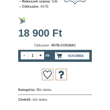
– Rekeszek száma:
5db
– Cikkszám:
457B
18 900 Ft
Cikkszám:
457B-COGNAC
db
KOSÁRBA
Kategória:
Bőr táska
Címkék:
bőr táska