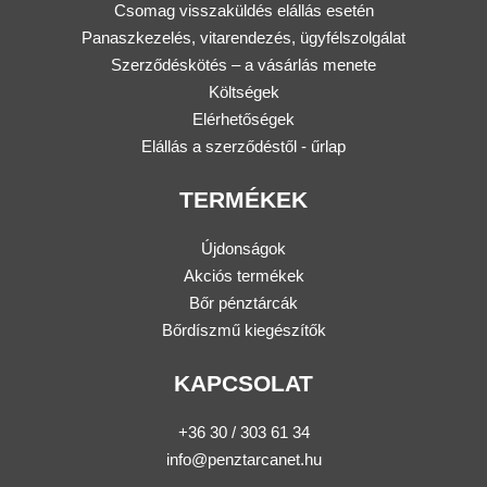
Csomag visszaküldés elállás esetén
Panaszkezelés, vitarendezés, ügyfélszolgálat
Szerződéskötés – a vásárlás menete
Költségek
Elérhetőségek
Elállás a szerződéstől - űrlap
TERMÉKEK
Újdonságok
Akciós termékek
Bőr pénztárcák
Bőrdíszmű kiegészítők
KAPCSOLAT
+36 30 / 303 61 34
info@penztarcanet.hu