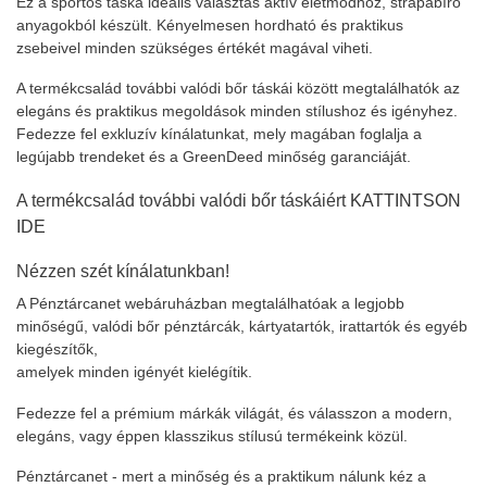
Ez a sportos táska ideális választás aktív életmódhoz, strapabíró
anyagokból készült. Kényelmesen hordható és praktikus
zsebeivel minden szükséges értékét magával viheti.
A termékcsalád további valódi bőr táskái között megtalálhatók az
elegáns és praktikus megoldások minden stílushoz és igényhez.
Fedezze fel exkluzív kínálatunkat, mely magában foglalja a
legújabb trendeket és a GreenDeed minőség garanciáját.
A termékcsalád további valódi bőr táskáiért
KATTINTSON
IDE
Nézzen szét kínálatunkban!
A Pénztárcanet webáruházban megtalálhatóak a legjobb
minőségű, valódi bőr pénztárcák, kártyatartók, irattartók és egyéb
kiegészítők,
amelyek minden igényét kielégítik.
Fedezze fel a prémium márkák világát, és válasszon a modern,
elegáns, vagy éppen klasszikus stílusú termékeink közül.
Pénztárcanet - mert a minőség és a praktikum nálunk kéz a