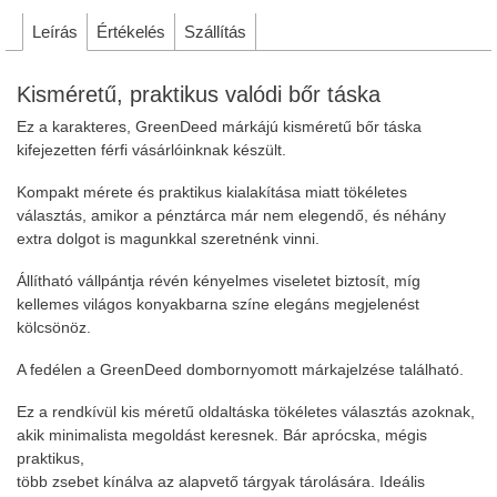
Leírás
Értékelés
Szállítás
Kisméretű, praktikus valódi bőr táska
Ez a karakteres, GreenDeed márkájú kisméretű bőr táska
kifejezetten férfi vásárlóinknak készült.
Kompakt mérete és praktikus kialakítása miatt tökéletes
választás, amikor a pénztárca már nem elegendő, és néhány
extra dolgot is magunkkal szeretnénk vinni.
Állítható vállpántja révén kényelmes viseletet biztosít, míg
kellemes világos konyakbarna színe elegáns megjelenést
kölcsönöz.
A fedélen a GreenDeed dombornyomott márkajelzése található.
Ez a rendkívül kis méretű oldaltáska tökéletes választás azoknak,
akik minimalista megoldást keresnek. Bár aprócska, mégis
praktikus,
több zsebet kínálva az alapvető tárgyak tárolására. Ideális