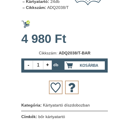
– Kártyatartó:
24db
– Cikkszám:
ADQ2038/T
4 980 Ft
Cikkszám:
ADQ2038/T-BAR
db
KOSÁRBA
Kategória:
Kártyatartó díszdobozban
Címkék:
bőr kártyatartó