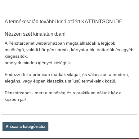
A termékcsalád további kinálatáért
KATTINTSON IDE
Nézzen szét kínálatunkban!
A Pénztárcanet webáruházban megtalálhatóak a legjobb
minőségű, valódi bőr pénztárcák, kártyatartók, irattartók és egyéb
kiegészítők,
amelyek minden igényét kielégítik.
Fedezze fel a prémium márkák világát, és válasszon a modern,
elegáns, vagy éppen klasszikus stílusú termékeink közül.
Pénztárcanet - mert a minőség és a praktikum nálunk kéz a
kézben jár!
Vissza a kategóriába