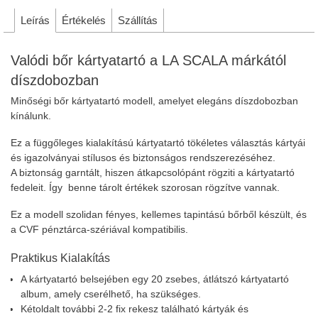
Leírás
Értékelés
Szállítás
Valódi bőr kártyatartó a LA SCALA márkától
díszdobozban
Minőségi bőr kártyatartó modell, amelyet elegáns díszdobozban
kínálunk.
Ez a függőleges kialakítású kártyatartó tökéletes választás kártyái
és igazolványai stílusos és biztonságos rendszerezéséhez.
A biztonság garntált, hiszen átkapcsolópánt rögziti a kártyatartó
fedeleit. Így benne tárolt értékek szorosan rögzítve vannak.
Ez a modell szolidan fényes, kellemes tapintású bőrből készült, és
a CVF pénztárca-szériával kompatibilis.
Praktikus Kialakítás
A kártyatartó belsejében egy 20 zsebes, átlátszó kártyatartó
album, amely cserélhető, ha szükséges.
Kétoldalt további 2-2 fix rekesz található kártyák és