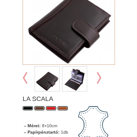
LA SCALA
– Méret:
8×10cm
– Papírpénztartó:
1db