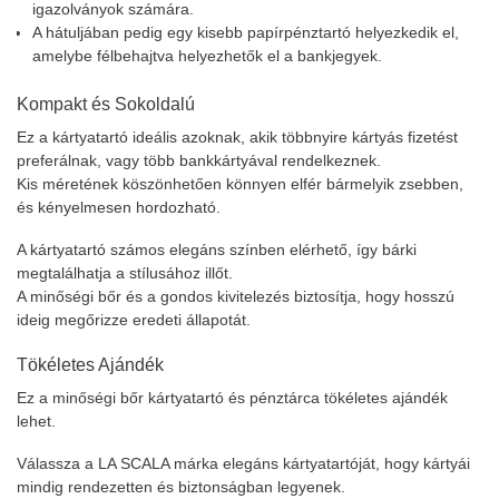
igazolványok számára.
A hátuljában pedig egy kisebb papírpénztartó helyezkedik el,
amelybe félbehajtva helyezhetők el a bankjegyek.
Kompakt és Sokoldalú
Ez a kártyatartó ideális azoknak, akik többnyire kártyás fizetést
preferálnak, vagy több bankkártyával rendelkeznek.
Kis méretének köszönhetően könnyen elfér bármelyik zsebben,
és kényelmesen hordozható.
A kártyatartó számos elegáns színben elérhető, így bárki
megtalálhatja a stílusához illőt.
A minőségi bőr és a gondos kivitelezés biztosítja, hogy hosszú
ideig megőrizze eredeti állapotát.
Tökéletes Ajándék
Ez a minőségi bőr kártyatartó és pénztárca tökéletes ajándék
lehet.
Válassza a LA SCALA márka elegáns kártyatartóját, hogy kártyái
mindig rendezetten és biztonságban legyenek.