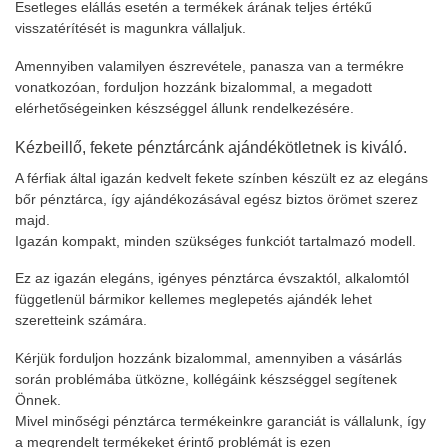
Esetleges elállás esetén a termékek árának teljes értékű
visszatérítését is magunkra vállaljuk.
Amennyiben valamilyen észrevétele, panasza van a termékre
vonatkozóan, forduljon hozzánk bizalommal, a megadott
elérhetőségeinken készséggel állunk rendelkezésére.
Kézbeillő, fekete pénztárcánk ajándékötletnek is kiváló.
A férfiak által igazán kedvelt fekete színben készült ez az elegáns
bőr pénztárca, így ajándékozásával egész biztos örömet szerez
majd.
Igazán kompakt, minden szükséges funkciót tartalmazó modell.
Ez az igazán elegáns, igényes pénztárca évszaktól, alkalomtól
függetlenül bármikor kellemes meglepetés ajándék lehet
szeretteink számára.
Kérjük forduljon hozzánk bizalommal, amennyiben a vásárlás
során problémába ütközne, kollégáink készséggel segítenek
Önnek.
Mivel minőségi pénztárca termékeinkre garanciát is vállalunk, így
a megrendelt termékeket érintő problémát is ezen