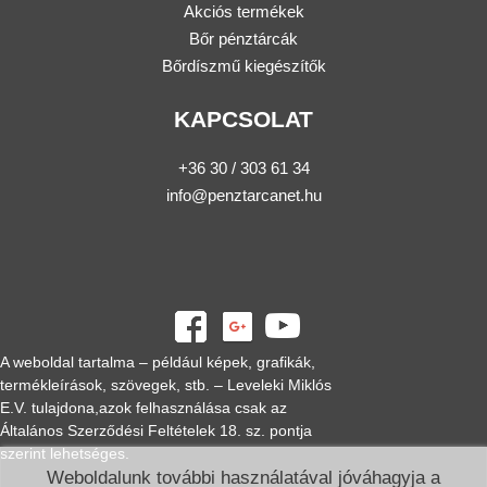
Akciós termékek
Bőr pénztárcák
Bőrdíszmű kiegészítők
KAPCSOLAT
+36 30 / 303 61 34
info@penztarcanet.hu
A weboldal tartalma – például képek, grafikák,
termékleírások, szövegek, stb. – Leveleki Miklós
E.V. tulajdona,azok felhasználása csak az
Általános Szerződési Feltételek 18. sz. pontja
szerint lehetséges.
Weboldalunk további használatával jóváhagyja a