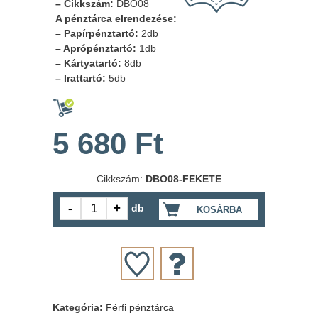
– Cikkszám:
DBO08
A pénztárca elrendezése:
– Papírpénztartó:
2db
– Aprópénztartó:
1db
– Kártyatartó:
8db
– Irattartó:
5db
5 680 Ft
Cikkszám:
DBO08-FEKETE
db
KOSÁRBA
Kategória:
Férfi pénztárca