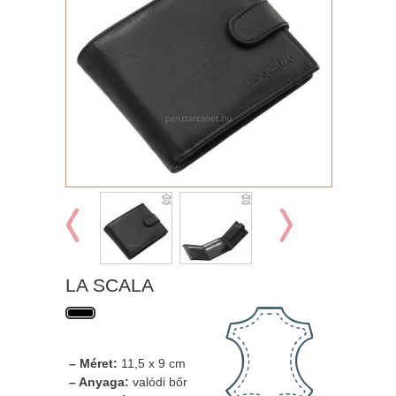
LA SCALA
– Méret:
11,5 x 9 cm
– Anyaga:
valódi bőr