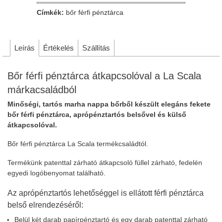
Címkék:
bőr férfi pénztárca
Leírás
Értékelés
Szállítás
Bőr férfi pénztárca átkapcsolóval a La Scala
márkacsaládból
Minőségi, tartós marha nappa bőrből készült elegáns fekete
bőr férfi pénztárca, aprópénztartós belsővel és külső
átkapcsolóval.
Bőr férfi pénztárca La Scala termékcsaládtól.
Termékünk patenttal zárható átkapcsoló füllel zárható, fedelén
egyedi logóbenyomat található.
Az aprópénztartós lehetőséggel is ellátott férfi pénztárca
belső elrendezéséről:
Belül két darab papírpénztartó és egy darab patenttal zárható