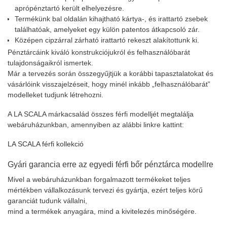
aprópénztartó került elhelyezésre.
Termékünk bal oldalán kihajtható kártya-, és irattartó zsebek
találhatóak, amelyeket egy külön patentos átkapcsoló zár.
Középen cipzárral zárható irattartó rekeszt alakítottunk ki.
Pénztárcáink kiváló konstrukciójukról és felhasználóbarát
tulajdonságaikról ismertek.
Már a tervezés során összegyűjtjük a korábbi tapasztalatokat és
vásárlóink visszajelzéseit, hogy minél inkább „felhasználóbarát”
modelleket tudjunk létrehozni.
A LA SCALA márkacsalád összes férfi modelljét megtalálja
webáruházunkban, amennyiben az alábbi linkre kattint:
LA SCALA férfi kollekció
Gyári garancia erre az egyedi férfi bőr pénztárca modellre
Mivel a webáruházunkban forgalmazott termékeket teljes
mértékben vállalkozásunk tervezi és gyártja, ezért teljes körű
garanciát tudunk vállalni,
mind a termékek anyagára, mind a kivitelezés minőségére.