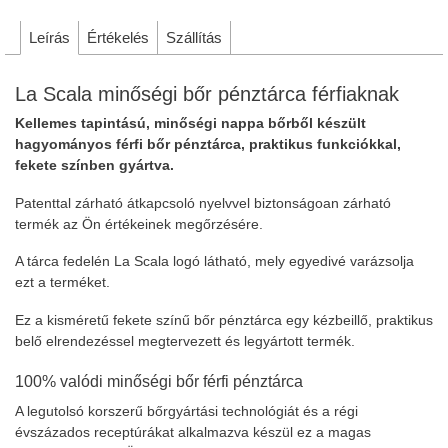
Leírás
Értékelés
Szállítás
La Scala minőségi bőr pénztárca férfiaknak
Kellemes tapintású, minőségi nappa bőrből készült
hagyományos férfi bőr pénztárca, praktikus funkciókkal,
fekete színben gyártva.
Patenttal zárható átkapcsoló nyelvvel biztonságoan zárható
termék az Ön értékeinek megőrzésére.
A tárca fedelén La Scala logó látható, mely egyedivé varázsolja
ezt a terméket.
Ez a kisméretű fekete színű bőr pénztárca egy kézbeillő, praktikus
belő elrendezéssel megtervezett és legyártott termék.
100% valódi minőségi bőr férfi pénztárca
A legutolsó korszerű bőrgyártási technológiát és a régi
évszázados receptúrákat alkalmazva készül ez a magas