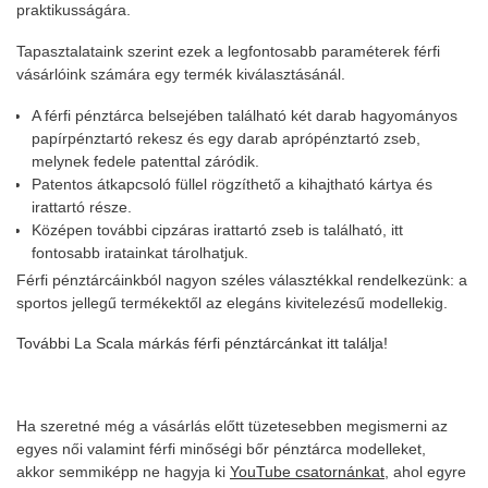
praktikusságára.
Tapasztalataink szerint ezek a legfontosabb paraméterek férfi
vásárlóink számára egy termék kiválasztásánál.
A férfi pénztárca belsejében található két darab hagyományos
papírpénztartó rekesz és egy darab aprópénztartó zseb,
melynek fedele patenttal záródik.
Patentos átkapcsoló füllel rögzíthető a kihajtható kártya és
irattartó része.
Középen további cipzáras irattartó zseb is található, itt
fontosabb iratainkat tárolhatjuk.
Férfi pénztárcáinkból nagyon széles választékkal rendelkezünk: a
sportos jellegű termékektől az elegáns kivitelezésű modellekig.
További La Scala márkás férfi pénztárcánkat itt találja!
Ha szeretné még a vásárlás előtt tüzetesebben megismerni az
egyes női valamint férfi minőségi bőr pénztárca modelleket,
akkor semmiképp ne hagyja ki
YouTube csatornánkat
, ahol egyre