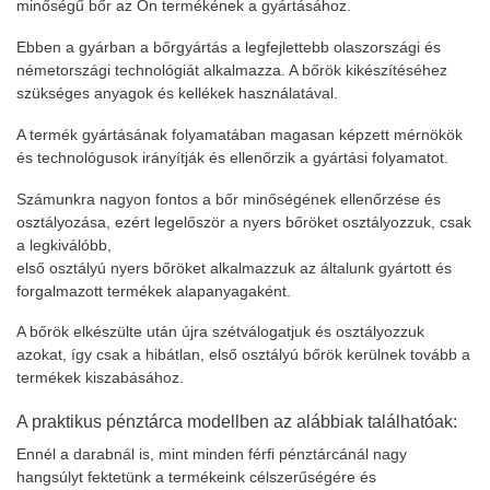
minőségű bőr az Ön termékének a gyártásához.
Ebben a gyárban a bőrgyártás a legfejlettebb olaszországi és
németországi technológiát alkalmazza. A bőrök kikészítéséhez
szükséges anyagok és kellékek használatával.
A termék gyártásának folyamatában magasan képzett mérnökök
és technológusok irányítják és ellenőrzik a gyártási folyamatot.
Számunkra nagyon fontos a bőr minőségének ellenőrzése és
osztályozása, ezért legelőször a nyers bőröket osztályozzuk, csak
a legkiválóbb,
első osztályú nyers bőröket alkalmazzuk az általunk gyártott és
forgalmazott termékek alapanyagaként.
A bőrök elkészülte után újra szétválogatjuk és osztályozzuk
azokat, így csak a hibátlan, első osztályú bőrök kerülnek tovább a
termékek kiszabásához.
A praktikus pénztárca modellben az alábbiak találhatóak:
Ennél a darabnál is, mint minden férfi pénztárcánál nagy
hangsúlyt fektetünk a termékeink célszerűségére és