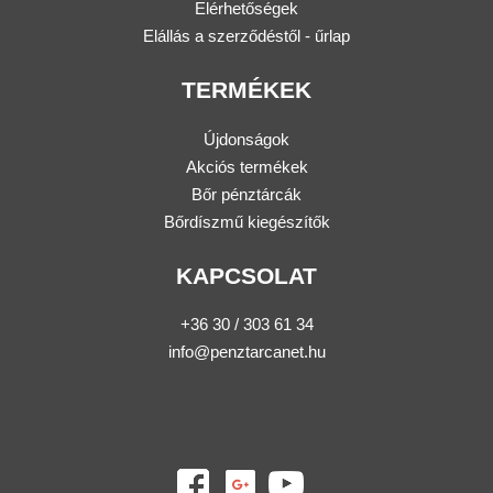
Elérhetőségek
Elállás a szerződéstől - űrlap
TERMÉKEK
Újdonságok
Akciós termékek
Bőr pénztárcák
Bőrdíszmű kiegészítők
KAPCSOLAT
+36 30 / 303 61 34
info@penztarcanet.hu