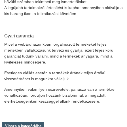
bővülő számban tekintheti meg ismertetőinket.
A legújabb tartalmakról értesítést is kaphat amennyiben aktiválja a
kis harang ikont a feliratkozást követően.
Gyári garancia
Mivel a webáruházunkban forgalmazott termékeket teljes
mértékben vállalkozásunk tervezi és gyártja, ezért teljes körű
garanciát tudunk vállalni, mind a termékek anyagára, mind a
kivitelezés minőségére.
Esetleges elállás esetén a termékek árának teljes értékű
visszatérítését is magunkra vállaljuk.
Amennyiben valamilyen észrevétele, panasza van a termékre
vonatkozóan, forduljon hozzánk bizalommal, a megadott
elérhetőségeinken készséggel állunk rendelkezésére.
Vissza a kategóriába