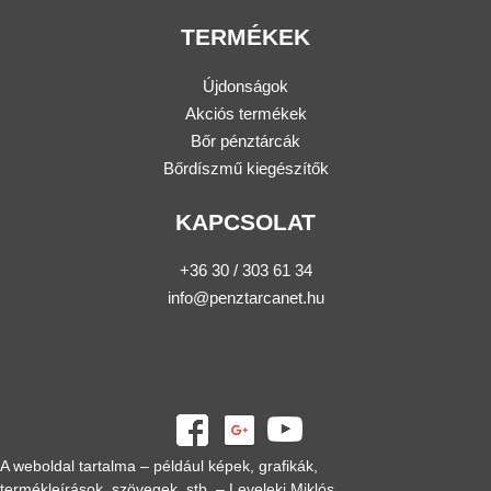
TERMÉKEK
Újdonságok
Akciós termékek
Bőr pénztárcák
Bőrdíszmű kiegészítők
KAPCSOLAT
+36 30 / 303 61 34
info@penztarcanet.hu
A weboldal tartalma – például képek, grafikák,
termékleírások, szövegek, stb. – Leveleki Miklós