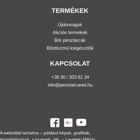
TERMÉKEK
Újdonságok
Akciós termékek
Bőr pénztárcák
Bőrdíszmű kiegészítők
KAPCSOLAT
+36 30 / 303 61 34
info@penztarcanet.hu
A weboldal tartalma – például képek, grafikák,
termékleírások, szövegek, stb. – Leveleki Miklós