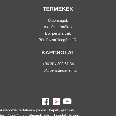
TERMÉKEK
Újdonságok
Akciós termékek
Bőr pénztárcák
Bőrdíszmű kiegészítők
KAPCSOLAT
+36 30 / 303 61 34
info@penztarcanet.hu
A weboldal tartalma – például képek, grafikák,
termékleírások, szövegek, stb. – Leveleki Miklós