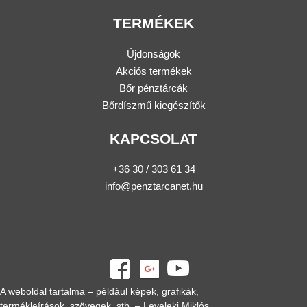
TERMÉKEK
Újdonságok
Akciós termékek
Bőr pénztárcák
Bőrdíszmű kiegészítők
KAPCSOLAT
+36 30 / 303 61 34
info@penztarcanet.hu
A weboldal tartalma – például képek, grafikák,
termékleírások, szövegek, stb. – Leveleki Miklós