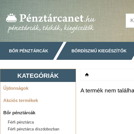
BŐR PÉNZTÁRCÁK
BŐRDÍSZMŰ KIEGÉSZÍTŐK
KATEGÓRIÁK
Főoldal
Újdonságok
A termék nem találha
Akciós termékek
Bőr pénztárcák
Férfi pénztárca
Férfi pénztárca díszdobozban