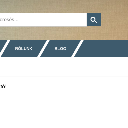
RÓLUNK
BLOG
tó!