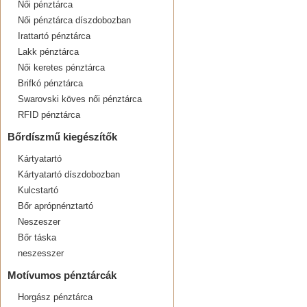
Női pénztárca
Női pénztárca díszdobozban
Irattartó pénztárca
Lakk pénztárca
Női keretes pénztárca
Brifkó pénztárca
Swarovski köves női pénztárca
RFID pénztárca
Bőrdíszmű kiegészítők
Kártyatartó
Kártyatartó díszdobozban
Kulcstartó
Bőr aprópnénztartó
Neszeszer
Bőr táska
neszesszer
Motívumos pénztárcák
Horgász pénztárca