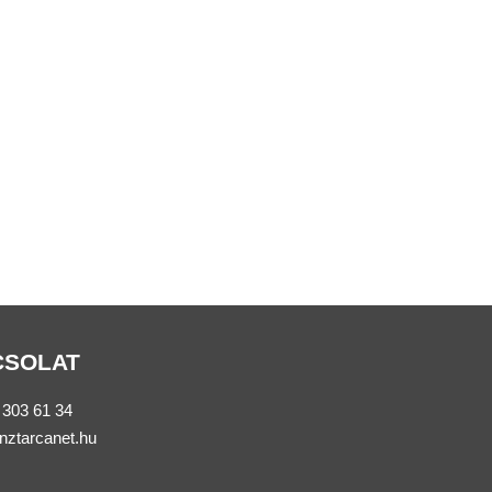
CSOLAT
 303 61 34
nztarcanet.hu