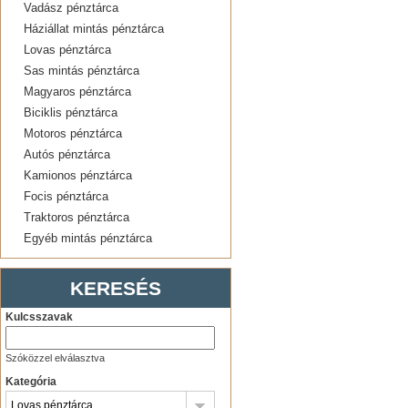
Vadász pénztárca
Háziállat mintás pénztárca
Lovas pénztárca
Sas mintás pénztárca
Magyaros pénztárca
Biciklis pénztárca
Motoros pénztárca
Autós pénztárca
Kamionos pénztárca
Focis pénztárca
Traktoros pénztárca
Egyéb mintás pénztárca
KERESÉS
Kulcsszavak
Szóközzel elválasztva
Kategória