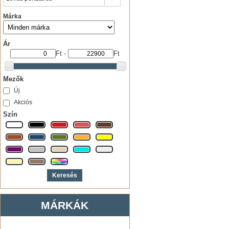
Márka
Ár
Ft
-
Ft
Mezők
Új
Akciós
Szín
MÁRKÁK