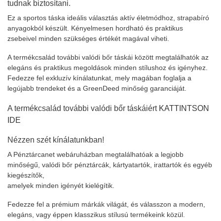
tudnak biztosítani.
Ez a sportos táska ideális választás aktív életmódhoz, strapabíró
anyagokból készült. Kényelmesen hordható és praktikus
zsebeivel minden szükséges értékét magával viheti.
A termékcsalád további valódi bőr táskái között megtalálhatók az
elegáns és praktikus megoldások minden stílushoz és igényhez.
Fedezze fel exkluzív kínálatunkat, mely magában foglalja a
legújabb trendeket és a GreenDeed minőség garanciáját.
A termékcsalád további valódi bőr táskáiért
KATTINTSON
IDE
Nézzen szét kínálatunkban!
A Pénztárcanet webáruházban megtalálhatóak a legjobb
minőségű, valódi bőr pénztárcák, kártyatartók, irattartók és egyéb
kiegészítők,
amelyek minden igényét kielégítik.
Fedezze fel a prémium márkák világát, és válasszon a modern,
elegáns, vagy éppen klasszikus stílusú termékeink közül.