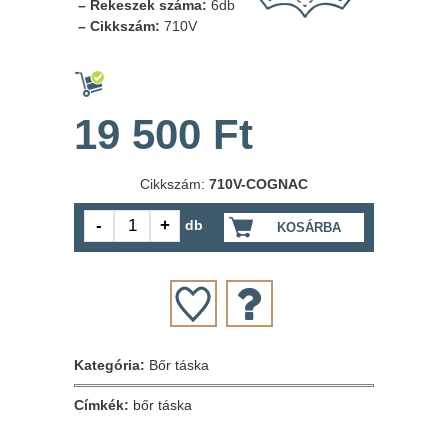
– Rekeszek száma:
6db
– Cikkszám:
710V
19 500 Ft
Cikkszám:
710V-COGNAC
db
KOSÁRBA
Kategória:
Bőr táska
Címkék:
bőr táska