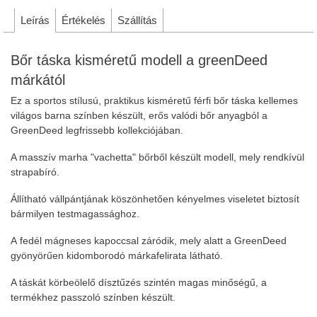
Leírás
Értékelés
Szállítás
Bőr táska kisméretű modell a greenDeed
márkától
Ez a sportos stílusú, praktikus kisméretű férfi bőr táska kellemes
világos barna színben készült, erős valódi bőr anyagból a
GreenDeed legfrissebb kollekciójában.
A masszív marha "vachetta" bőrből készült modell, mely rendkívül
strapabíró.
Állítható vállpántjának köszönhetően kényelmes viseletet biztosít
bármilyen testmagassághoz.
A fedél mágneses kapoccsal záródik, mely alatt a GreenDeed
gyönyörűen kidomborodó márkafelirata látható.
A táskát körbeölelő dísztűzés szintén magas minőségű, a
termékhez passzoló színben készült.