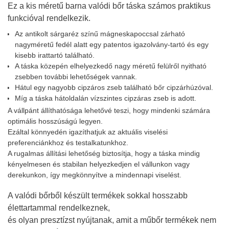
Ez a kis méretű barna valódi bőr táska számos praktikus
funkcióval rendelkezik.
Az antikolt sárgaréz színű mágneskapoccsal zárható
nagyméretű fedél alatt egy patentos igazolvány-tartó és egy
kisebb irattartó található.
A táska közepén elhelyezkedő nagy méretű felülről nyitható
zsebben további lehetőségek vannak.
Hátul egy nagyobb cipzáros zseb található bőr cipzárhúzóval.
Míg a táska hátoldalán vízszintes cipzáras zseb is adott.
A vállpánt állíthatósága lehetővé teszi, hogy mindenki számára
optimális hosszúságú legyen.
Ezáltal könnyedén igazíthatjuk az aktuális viselési
preferenciánkhoz és testalkatunkhoz.
A rugalmas állítási lehetőség biztosítja, hogy a táska mindig
kényelmesen és stabilan helyezkedjen el vállunkon vagy
derekunkon, így megkönnyítve a mindennapi viselést.
A valódi bőrből készült termékek sokkal hosszabb
élettartammal rendelkeznek,
és olyan presztízst nyújtanak, amit a műbőr termékek nem