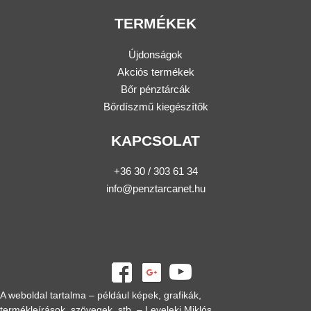
TERMÉKEK
Újdonságok
Akciós termékek
Bőr pénztárcák
Bőrdíszmű kiegészítők
KAPCSOLAT
+36 30 / 303 61 34
info@penztarcanet.hu
A weboldal tartalma – például képek, grafikák,
termékleírások, szövegek, stb. – Leveleki Miklós